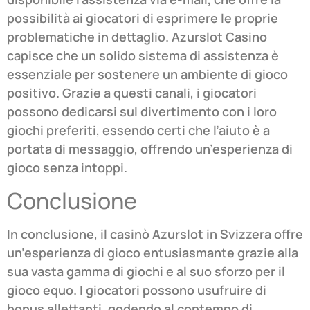
possibilità ai giocatori di esprimere le proprie
problematiche in dettaglio. Azurslot Casino
capisce che un solido sistema di assistenza è
essenziale per sostenere un ambiente di gioco
positivo. Grazie a questi canali, i giocatori
possono dedicarsi sul divertimento con i loro
giochi preferiti, essendo certi che l’aiuto è a
portata di messaggio, offrendo un’esperienza di
gioco senza intoppi.
Conclusione
In conclusione, il casinò Azurslot in Svizzera offre
un’esperienza di gioco entusiasmante grazie alla
sua vasta gamma di giochi e al suo sforzo per il
gioco equo. I giocatori possono usufruire di
bonus allettanti, godendo al contempo di