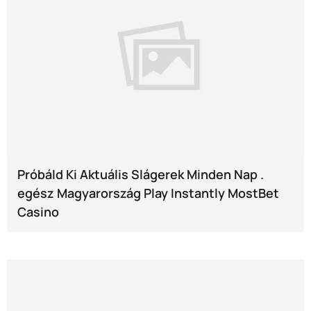
Próbáld Ki Aktuális Slágerek Minden Nap .
egész Magyarország Play Instantly MostBet
Casino