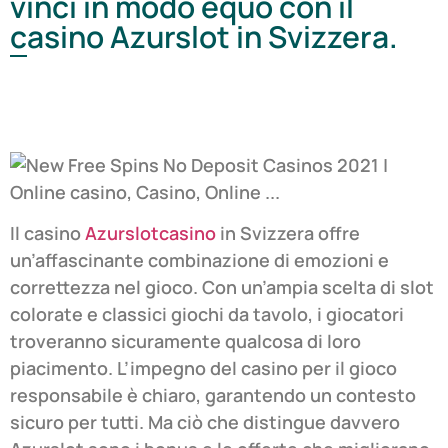
vinci in modo equo con il
casino Azurslot in Svizzera.
Il casino
Azurslotcasino
in Svizzera offre
un’affascinante combinazione di emozioni e
correttezza nel gioco. Con un’ampia scelta di slot
colorate e classici giochi da tavolo, i giocatori
troveranno sicuramente qualcosa di loro
piacimento. L’impegno del casino per il gioco
responsabile è chiaro, garantendo un contesto
sicuro per tutti. Ma ciò che distingue davvero