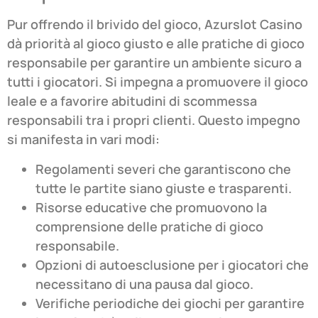
Pur offrendo il brivido del gioco, Azurslot Casino
dà priorità al gioco giusto e alle pratiche di gioco
responsabile per garantire un ambiente sicuro a
tutti i giocatori. Si impegna a promuovere il gioco
leale e a favorire abitudini di scommessa
responsabili tra i propri clienti. Questo impegno
si manifesta in vari modi:
Regolamenti severi che garantiscono che
tutte le partite siano giuste e trasparenti.
Risorse educative che promuovono la
comprensione delle pratiche di gioco
responsabile.
Opzioni di autoesclusione per i giocatori che
necessitano di una pausa dal gioco.
Verifiche periodiche dei giochi per garantire