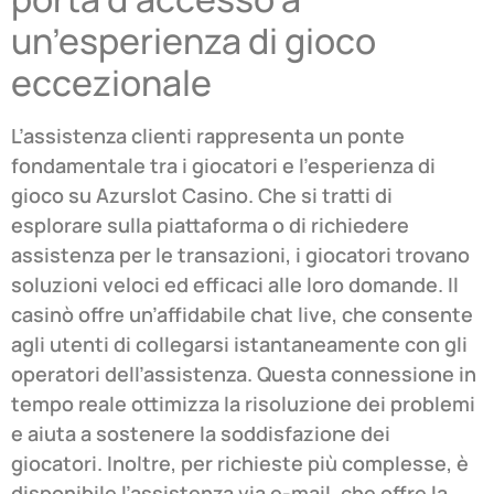
un’esperienza di gioco
eccezionale
L’assistenza clienti rappresenta un ponte
fondamentale tra i giocatori e l’esperienza di
gioco su Azurslot Casino. Che si tratti di
esplorare sulla piattaforma o di richiedere
assistenza per le transazioni, i giocatori trovano
soluzioni veloci ed efficaci alle loro domande. Il
casinò offre un’affidabile chat live, che consente
agli utenti di collegarsi istantaneamente con gli
operatori dell’assistenza. Questa connessione in
tempo reale ottimizza la risoluzione dei problemi
e aiuta a sostenere la soddisfazione dei
giocatori. Inoltre, per richieste più complesse, è
disponibile l’assistenza via e-mail, che offre la