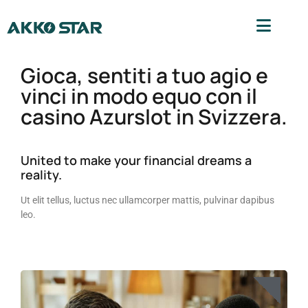
Gioca, sentiti a tuo agio e
vinci in modo equo con il
casino Azurslot in Svizzera.
United to make your financial dreams a
reality.
Ut elit tellus, luctus nec ullamcorper mattis, pulvinar dapibus
leo.