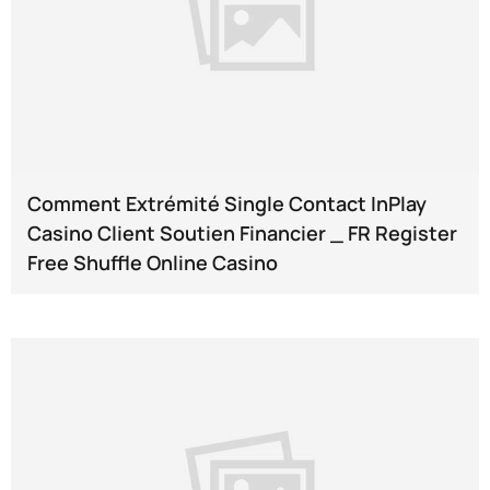
Comment Extrémité Single Contact InPlay
Casino Client Soutien Financier _ FR Register
Free Shuffle Online Casino