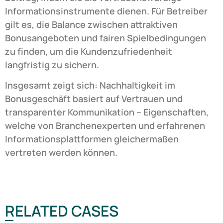
Informationsinstrumente dienen. Für Betreiber
gilt es, die Balance zwischen attraktiven
Bonusangeboten und fairen Spielbedingungen
zu finden, um die Kundenzufriedenheit
langfristig zu sichern.
Insgesamt zeigt sich: Nachhaltigkeit im
Bonusgeschäft basiert auf Vertrauen und
transparenter Kommunikation – Eigenschaften,
welche von Branchenexperten und erfahrenen
Informationsplattformen gleichermaßen
vertreten werden können.
RELATED CASES