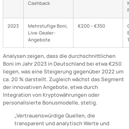
Cashback
2023
Mehrstufige Boni,
€200 – €350
Live-Dealer-
Angebote
Analysen zeigen, dass die durchschnittlichen
Boni im Jahr 2023 in Deutschland bei etwa €250
liegen, was eine Steigerung gegenüber 2022 um
ca. 20 % darstellt. Zugleich wächst das Segment
der innovativen Angebote, etwa durch
Integration von Kryptowährungen oder
personalisierte Bonusmodelle, stetig.
„Vertrauenswürdige Quellen, die
transparent und analytisch Werte und