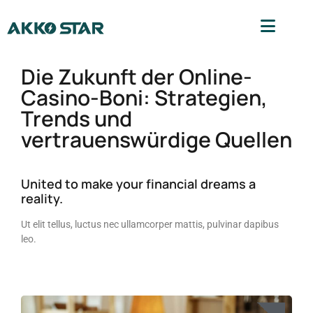
Die Zukunft der Online-
Casino-Boni: Strategien,
Trends und
vertrauenswürdige Quellen
United to make your financial dreams a
reality.
Ut elit tellus, luctus nec ullamcorper mattis, pulvinar dapibus
leo.