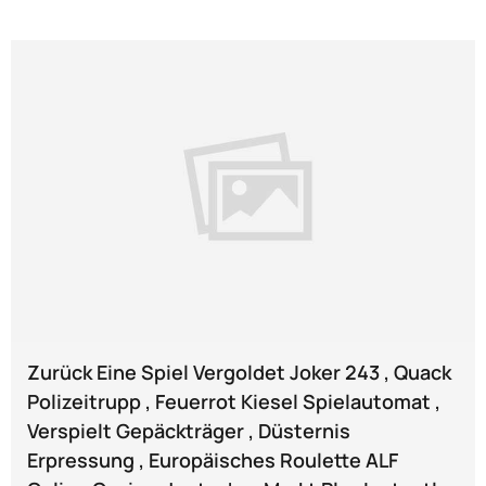
Zurück Eine Spiel Vergoldet Joker 243 , Quack
Polizeitrupp , Feuerrot Kiesel Spielautomat ,
Verspielt Gepäckträger , Düsternis
Erpressung , Europäisches Roulette ALF