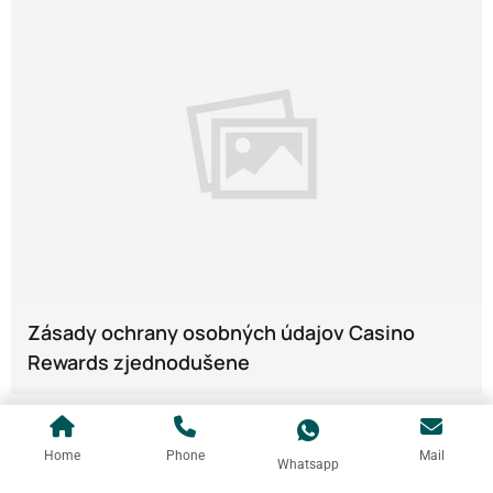
Zásady ochrany osobných údajov Casino
Rewards zjednodušene
Home
Phone
Mail
Whatsapp