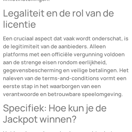
Legaliteit en de rol van de
licentie
Een cruciaal aspect dat vaak wordt onderschat, is
de legitimiteit van de aanbieders. Alleen
platforms met een officiële vergunning voldoen
aan de strenge eisen rondom eerlijkheid,
gegevensbescherming en veilige betalingen. Het
naleven van de terms-and-conditions vormt een
eerste stap in het waarborgen van een
verantwoorde en betrouwbare speelomgeving.
Specifiek: Hoe kun je de
Jackpot winnen?