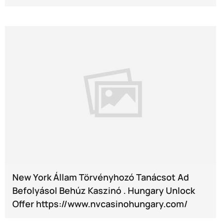
New York Állam Törvényhozó Tanácsot Ad
Befolyásol Behúz Kaszinó . Hungary Unlock
Offer https://www.nvcasinohungary.com/