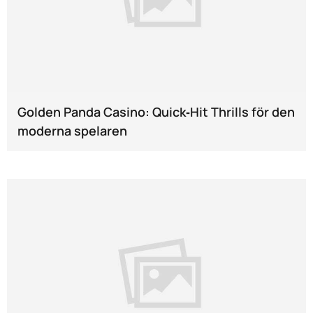
Golden Panda Casino: Quick‑Hit Thrills för den
moderna spelaren