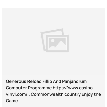
Generous Reload Fillip And Panjandrum
Computer Programme https://www.casino-
vinyl.com/ . Commonwealth country Enjoy the
Game