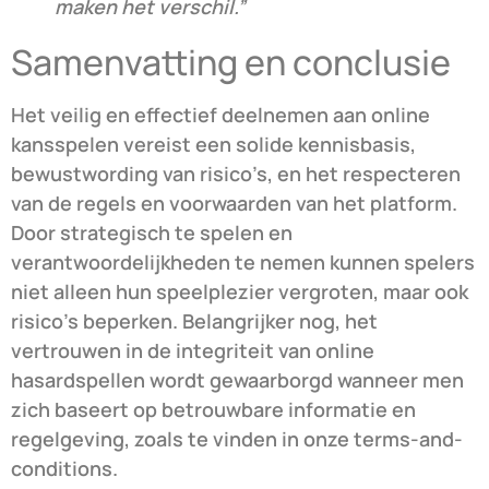
maken het verschil.”
Samenvatting en conclusie
Het veilig en effectief deelnemen aan online
kansspelen vereist een solide kennisbasis,
bewustwording van risico’s, en het respecteren
van de regels en voorwaarden van het platform.
Door strategisch te spelen en
verantwoordelijkheden te nemen kunnen spelers
niet alleen hun speelplezier vergroten, maar ook
risico’s beperken. Belangrijker nog, het
vertrouwen in de integriteit van online
hasardspellen wordt gewaarborgd wanneer men
zich baseert op betrouwbare informatie en
regelgeving, zoals te vinden in onze terms-and-
conditions.