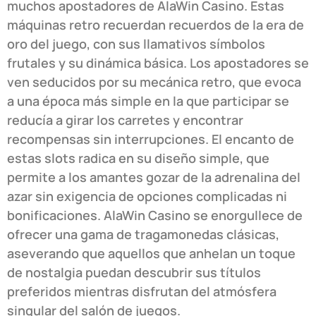
muchos apostadores de AlaWin Casino. Estas
máquinas retro recuerdan recuerdos de la era de
oro del juego, con sus llamativos símbolos
frutales y su dinámica básica. Los apostadores se
ven seducidos por su mecánica retro, que evoca
a una época más simple en la que participar se
reducía a girar los carretes y encontrar
recompensas sin interrupciones. El encanto de
estas slots radica en su diseño simple, que
permite a los amantes gozar de la adrenalina del
azar sin exigencia de opciones complicadas ni
bonificaciones. AlaWin Casino se enorgullece de
ofrecer una gama de tragamonedas clásicas,
aseverando que aquellos que anhelan un toque
de nostalgia puedan descubrir sus títulos
preferidos mientras disfrutan del atmósfera
singular del salón de juegos.