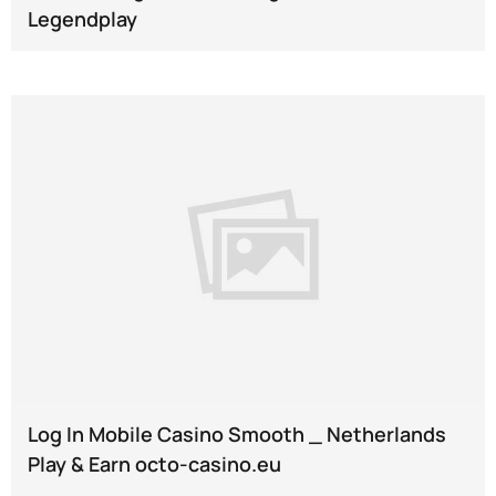
Legendplay
Log In Mobile Casino Smooth _ Netherlands
Play & Earn octo-casino.eu