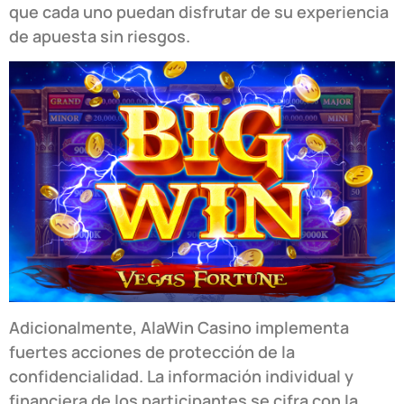
que cada uno puedan disfrutar de su experiencia
de apuesta sin riesgos.
Adicionalmente, AlaWin Casino implementa
fuertes acciones de protección de la
confidencialidad. La información individual y
financiera de los participantes se cifra con la