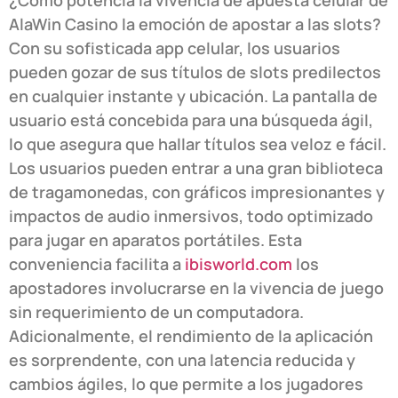
¿Cómo potencia la vivencia de apuesta celular de
AlaWin Casino la emoción de apostar a las slots?
Con su sofisticada app celular, los usuarios
pueden gozar de sus títulos de slots predilectos
en cualquier instante y ubicación. La pantalla de
usuario está concebida para una búsqueda ágil,
lo que asegura que hallar títulos sea veloz e fácil.
Los usuarios pueden entrar a una gran biblioteca
de tragamonedas, con gráficos impresionantes y
impactos de audio inmersivos, todo optimizado
para jugar en aparatos portátiles. Esta
conveniencia facilita a
ibisworld.com
los
apostadores involucrarse en la vivencia de juego
sin requerimiento de un computadora.
Adicionalmente, el rendimiento de la aplicación
es sorprendente, con una latencia reducida y
cambios ágiles, lo que permite a los jugadores