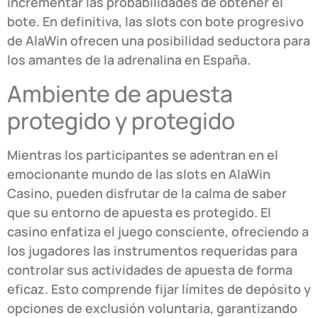
incrementar las probabilidades de obtener el
bote. En definitiva, las slots con bote progresivo
de AlaWin ofrecen una posibilidad seductora para
los amantes de la adrenalina en España.
Ambiente de apuesta
protegido y protegido
Mientras los participantes se adentran en el
emocionante mundo de las slots en AlaWin
Casino, pueden disfrutar de la calma de saber
que su entorno de apuesta es protegido. El
casino enfatiza el juego consciente, ofreciendo a
los jugadores las instrumentos requeridas para
controlar sus actividades de apuesta de forma
eficaz. Esto comprende fijar límites de depósito y
opciones de exclusión voluntaria, garantizando