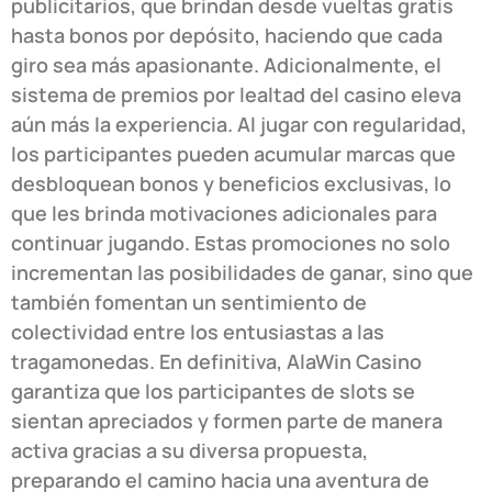
publicitarios, que brindan desde vueltas gratis
hasta bonos por depósito, haciendo que cada
giro sea más apasionante. Adicionalmente, el
sistema de premios por lealtad del casino eleva
aún más la experiencia. Al jugar con regularidad,
los participantes pueden acumular marcas que
desbloquean bonos y beneficios exclusivas, lo
que les brinda motivaciones adicionales para
continuar jugando. Estas promociones no solo
incrementan las posibilidades de ganar, sino que
también fomentan un sentimiento de
colectividad entre los entusiastas a las
tragamonedas. En definitiva, AlaWin Casino
garantiza que los participantes de slots se
sientan apreciados y formen parte de manera
activa gracias a su diversa propuesta,
preparando el camino hacia una aventura de