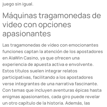
juego sin igual.
Máquinas tragamonedas de
video con opciones
apasionantes
Las tragamonedas de vídeo con emocionantes
funciones captan la atención de los apostadores
en AlaWin Casino, ya que ofrecen una
experiencia de apuesta activa e envolvente.
Estos títulos suelen integrar relatos
participativas, facilitando a los apostadores
verse integrantes de una narrativa fascinante.
Con temas que incluyen aventuras épicas hasta
enigmas apasionantes, cada giro puede revelar
un otro capítulo de la historia. Además, las