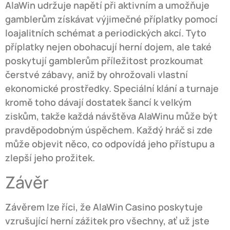
AlaWin udržuje napětí při aktivním a umožňuje
gamblerům získávat výjimečné příplatky pomocí
loajalitních schémat a periodických akcí. Tyto
příplatky nejen obohacují herní dojem, ale také
poskytují gamblerům příležitost prozkoumat
čerstvé zábavy, aniž by ohrožovali vlastní
ekonomické prostředky. Speciální klání a turnaje
kromě toho dávají dostatek šancí k velkým
ziskům, takže každá návštěva AlaWinu může být
pravděpodobným úspěchem. Každý hráč si zde
může objevit něco, co odpovídá jeho přístupu a
zlepší jeho prožitek.
Závěr
Závěrem lze říci, že AlaWin Casino poskytuje
vzrušující herní zážitek pro všechny, ať už jste