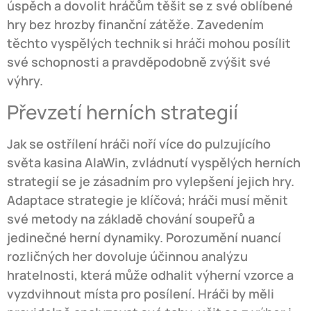
úspěch a dovolit hráčům těšit se z své oblíbené
hry bez hrozby finanční zátěže. Zavedením
těchto vyspělých technik si hráči mohou posílit
své schopnosti a pravděpodobně zvýšit své
výhry.
Převzetí herních strategií
Jak se ostřílení hráči noří více do pulzujícího
světa kasina AlaWin, zvládnutí vyspělých herních
strategií se je zásadním pro vylepšení jejich hry.
Adaptace strategie je klíčová; hráči musí měnit
své metody na základě chování soupeřů a
jedinečné herní dynamiky. Porozumění nuancí
rozličných her dovoluje účinnou analýzu
hratelnosti, která může odhalit výherní vzorce a
vyzdvihnout místa pro posílení. Hráči by měli