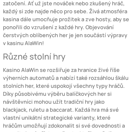
zatočení. Ať už jste nováček nebo zkušený hráč,
každý si zde najde něco pro sebe. Živá atmosféra
kasina dále umocňuje prožitek a zve hosty, aby se
ponořili do vzrušení z každé hry. Objevování
čerstvých oblíbených her je jen součástí výpravy
v kasinu AlaWin!
Různé stolní hry
Kasino AlaWin se rozšiřuje za hranice živé říše
výherních automatů a nabízí také rozsáhlou škálu
stolních her, které uspokojí všechny typy hráčů.
Díky působivému výběru balíčkových her si
návštěvníci mohou užít tradiční hry jako
blackjack, ruletu a baccarat. Každá hra má své
vlastní unikátní strategické varianty, které
hráčům umožňují zdokonalit si své dovednosti a