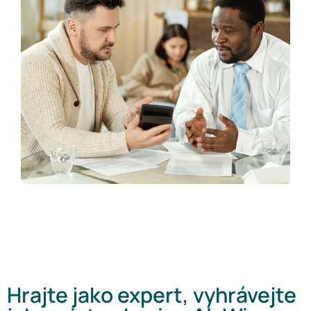
Hrajte jako expert, vyhrávejte