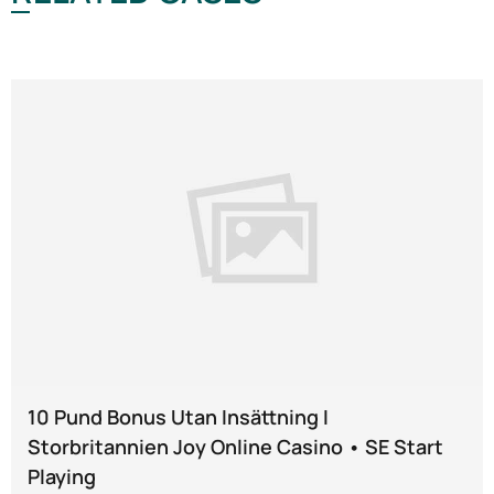
10 Pund Bonus Utan Insättning I
Storbritannien Joy Online Casino • SE Start
Playing