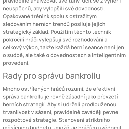
pravidelně analyzovat své tahy, učit se z výher i
neúspěchů, aby vylepšili své dovednosti.
Opakované trénink spolu s ostražitým
sledováním herních trendů posiluje jejich
strategický základ. Použitím těchto technik
pokročilí hráči vylepšují své rozhodování a
celkový výkon, takže každá herní seance není jen
o sudbě, ale také o dovednostech a inteligentním
provedení.
Rady pro správu bankrollu
Mnoho ostřílených hráčů rozumí, že efektivní
správa bankrollu je rovně zásadní jako převzetí
herních strategií. Aby si udrželi prodlouženou
trvanlivost v sázení, pravidelně zavádějí pevné
rozpočtové strategie. Stanovení striktního
měsíčního budgetu umožňuje hráčům uvědomit