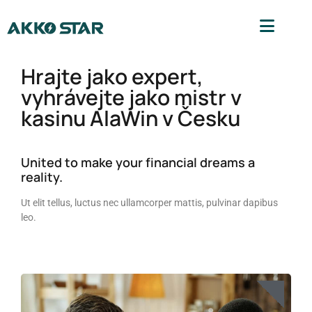
Hrajte jako expert,
vyhrávejte jako mistr v
kasinu AlaWin v Česku
United to make your financial dreams a
reality.
Ut elit tellus, luctus nec ullamcorper mattis, pulvinar dapibus
leo.