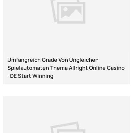
Umfangreich Grade Von Ungleichen
Spielautomaten Thema Allright Online Casino
· DE Start Winning