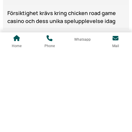
Försiktighet krävs kring chicken road game
casino och dess unika spelupplevelse idag
Whatsapp
Home
Phone
Mail