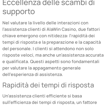
Eccellenza delle scambi di
supporto
Nel valutare la livello delle interazioni con
l’assistenza clienti di AlaWin Casino, due fattori
chiave emergono con nitidezza: l’rapidità dei
tempi di risposta e la preparazione e la capacità
del personale. I clienti si attendono non solo
risposte veloci, ma anche un’assistenza accurata
e qualificata. Questi aspetti sono fondamentali
per valutare la appagamento generale
dell’esperienza di assistenza.
Rapidità dei tempi di risposta
Un’assistenza clienti efficiente si basa
sull’efficienza dei tempi di risposta, un fattore