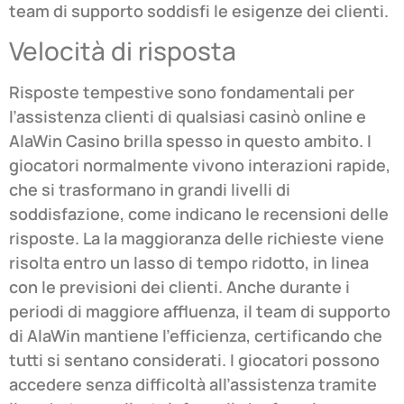
team di supporto soddisfi le esigenze dei clienti.
Velocità di risposta
Risposte tempestive sono fondamentali per
l’assistenza clienti di qualsiasi casinò online e
AlaWin Casino brilla spesso in questo ambito. I
giocatori normalmente vivono interazioni rapide,
che si trasformano in grandi livelli di
soddisfazione, come indicano le recensioni delle
risposte. La la maggioranza delle richieste viene
risolta entro un lasso di tempo ridotto, in linea
con le previsioni dei clienti. Anche durante i
periodi di maggiore affluenza, il team di supporto
di AlaWin mantiene l’efficienza, certificando che
tutti si sentano considerati. I giocatori possono
accedere senza difficoltà all’assistenza tramite