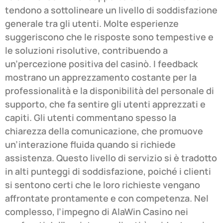
tendono a sottolineare un livello di soddisfazione
generale tra gli utenti. Molte esperienze
suggeriscono che le risposte sono tempestive e
le soluzioni risolutive, contribuendo a
un’percezione positiva del casinò. I feedback
mostrano un apprezzamento costante per la
professionalità e la disponibilità del personale di
supporto, che fa sentire gli utenti apprezzati e
capiti. Gli utenti commentano spesso la
chiarezza della comunicazione, che promuove
un’interazione fluida quando si richiede
assistenza. Questo livello di servizio si è tradotto
in alti punteggi di soddisfazione, poiché i clienti
si sentono certi che le loro richieste vengano
affrontate prontamente e con competenza. Nel
complesso, l’impegno di AlaWin Casino nei