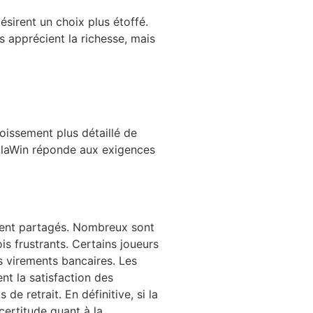
ésirent un choix plus étoffé.
s apprécient la richesse, mais
oissement plus détaillé de
qu’AlaWin réponde aux exigences
ouvent partagés. Nombreux sont
is frustrants. Certains joueurs
es virements bancaires. Les
nt la satisfaction des
de retrait. En définitive, si la
ncertitude quant à la