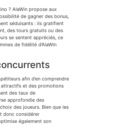
sino ? AlaWin propose aux
ossibilité de gagner des bonus,
nt séduisants : ils gratifient
t, des tours gratuits ou des
eurs se sentent appréciés, ce
ammes de fidélité d’AlaWin
concurrents
mpétiteurs afin d’en comprendre
attractifs et des promotions
sent des taux de
lyse approfondie des
choix des joueurs. Bien que les
nt donc considérer
 optimise également son