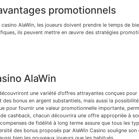
 avantages promotionnels
casino AlaWin, les joueurs doivent prendre le temps de bi
ifiques, ils peuvent mettre en œuvre des stratégies promot
asino AlaWin
découvriront une variété d’offres attrayantes conçues pour
es bonus en argent substantiels, mais aussi la possibilité 
çue pour fournir une valeur promotionnelle importante, perm
 de cashback, chacun découvrira une offre appropriée à son 
s récompenses de fidélité à long terme assure que tous les t
iversité des bonus proposés par AlaWin Casino souligne son
 aussi bien les nouveaux joueurs que les habitués.