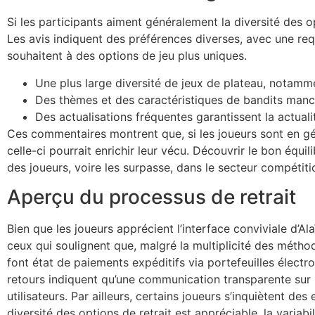
Si les participants aiment généralement la diversité des op
Les avis indiquent des préférences diverses, avec une requ
souhaitent à des options de jeu plus uniques.
Une plus large diversité de jeux de plateau, notamme
Des thèmes et des caractéristiques de bandits man
Des actualisations fréquentes garantissent la actuali
Ces commentaires montrent que, si les joueurs sont en gén
celle-ci pourrait enrichir leur vécu. Découvrir le bon équi
des joueurs, voire les surpasse, dans le secteur compétiti
Aperçu du processus de retrait
Bien que les joueurs apprécient l’interface conviviale d’A
ceux qui soulignent que, malgré la multiplicité des méthod
font état de paiements expéditifs via portefeuilles électr
retours indiquent qu’une communication transparente sur l
utilisateurs. Par ailleurs, certains joueurs s’inquiètent des
diversité des options de retrait est appréciable, la variabi