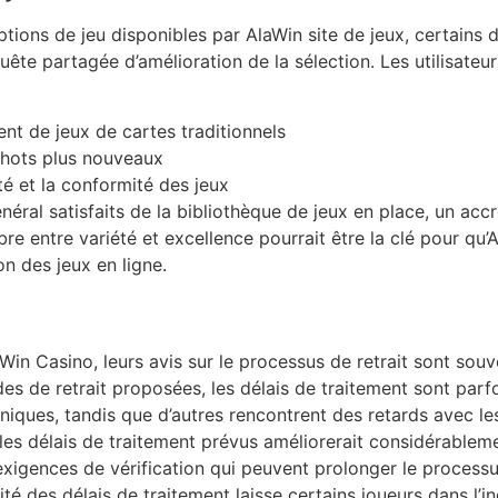
tions de jeu disponibles par AlaWin site de jeux, certains d
ête partagée d’amélioration de la sélection. Les utilisateur
nt de jeux de cartes traditionnels
chots plus nouveaux
té et la conformité des jeux
éral satisfaits de la bibliothèque de jeux en place, un accr
libre entre variété et excellence pourrait être la clé pour 
on des jeux en ligne.
laWin Casino, leurs avis sur le processus de retrait sont s
es de retrait proposées, les délais de traitement sont parfo
oniques, tandis que d’autres rencontrent des retards avec l
es délais de traitement prévus améliorerait considérableme
 exigences de vérification qui peuvent prolonger le processus 
lité des délais de traitement laisse certains joueurs dans l’i