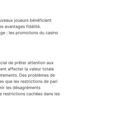
ouveaux joueurs bénéficient
s avantages fidélité.
rge : les promotions du casino
cial de prêter attention aux
nt affecter la valeur totale
intements. Des problèmes de
s que les restrictions de pari
enir les désagréments
de restrictions cachées dans les