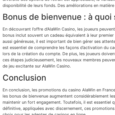
disponibilité de leurs fonds. Des améliorations en matière
Bonus de bienvenue : à quoi 
En découvrant l’offre d’AlaWin Casino, les joueurs peuven
bonus inclut souvent un cadeau équivalent à leur premier 
aussi généreuse, il est important de bien gérer ses attent
est essentiel de comprendre les façons d’activation du ca
lors de la création du compte. De plus, les joueurs doivent
ces étapes judicieusement, les nouveaux membres peuvent
de jeu excitante sur AlaWin Casino.
Conclusion
En conclusion, les promotions du casino AlaWin en France
les bonus de bienvenue augmentent considérablement les 
maintenir un fort engagement. Toutefois, il est essentiel q
définitive, appliquées avec discernement, ces promotions
choix pour les adeptes de casinos en ligne.