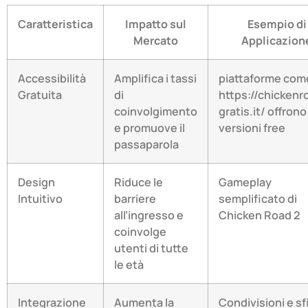
Caratteristica
Impatto sul
Esempio di
Mercato
Applicazion
Accessibilità
Amplifica i tassi
piattaforme com
Gratuita
di
https://chickenr
coinvolgimento
gratis.it/ offrono
e promuove il
versioni free
passaparola
Design
Riduce le
Gameplay
Intuitivo
barriere
semplificato di
all’ingresso e
Chicken Road 2
coinvolge
utenti di tutte
le età
Integrazione
Aumenta la
Condivisioni e sf