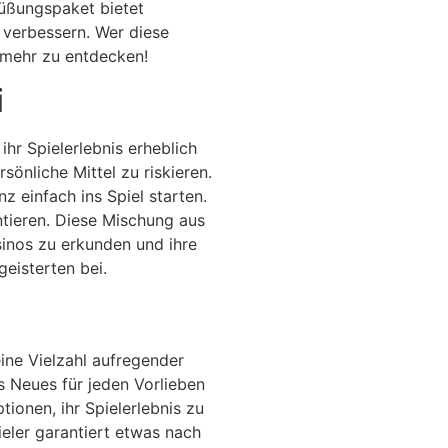
rüßungspaket bietet
 verbessern. Wer diese
l mehr zu entdecken!
i
hr Spielerlebnis erheblich
önliche Mittel zu riskieren.
z einfach ins Spiel starten.
ntieren. Diese Mischung aus
sinos zu erkunden und ihre
eisterten bei.
ne Vielzahl aufregender
s Neues für jeden Vorlieben
ionen, ihr Spielerlebnis zu
ieler garantiert etwas nach