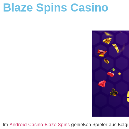
Blaze Spins Casino
Im
Android Casino Blaze Spins
genießen Spieler aus Belgi