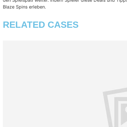
den Spielspaß weiter. Indem Spieler diese Deals und Tip
Blaze Spins erleben.
RELATED CASES