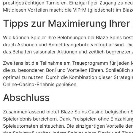
prestigeträchtigen Turnieren. Einzigartiger Zugang zu neu
Mit diesen Vorteilen macht die VIP-Mitgliedschaft im Bla
Tipps zur Maximierung Ihrer
Wie können Spieler ihre Belohnungen bei Blaze Spins best
durch Aktionen und Anmeldeangebote verfügbar sind. Die 
das Behalten saisonaler Aktionen und zeitlich begrenzter
Zweitens ist die Teilnahme am Treueprogramm für jeden le
die zu besonderen Boni und Vorteilen führen. Schließlich s
optimal zu nutzen. Durch die Kombination dieser Strategi
Online-Casino-Erlebnis genießen.
Abschluss
Zusammenfassend bietet Blaze Spins Casino belgischen Sp
Spielerlebnis bereichern. Dank Freispielen ohne Einzahlu
Spielautomaten eintauchen. Die einzigartigen Vorteile de