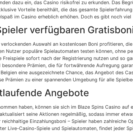
den dazu ein, das Casino risikofrei zu erkunden. Das Beg
klusive Vorteile bereithält, die das gesamte Spielerfahrung
elspaß im Casino erheblich erhöhen. Doch es gibt noch vie
Spieler verfügbaren Gratisbon
verlockenden Auswahl an kostenlosen Boni profitieren, die i
nen Nutzer populäre Spielautomaten testen können, ohne pers
e Freispiele sofort nach der Registrierung nutzen und so gan
nd besondere Prämien, die für fortwährende Aufregung gara
us Belgien eine ausgezeichnete Chance, das Angebot des Ca
se Prämien zu einer spannenden Umgebung für alle Spielbeg
tlaufende Angebote
men haben, können sie sich im Blaze Spins Casino auf ei
aktualisiert seine Aktionen regelmäßig, sodass immer etwa
 reichhaltige Einzahlungsboni – Spieler haben zahlreiche Opt
ter Live-Casino-Spiele und Spielautomaten, findet jeder Sp