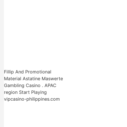
Fillip And Promotional
Material Astatine Maswerte
Gambling Casino . APAC
region Start Playing
vipcasino-philippines.com