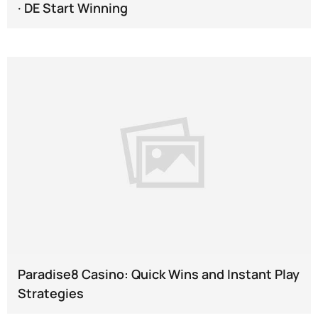
· DE Start Winning
Paradise8 Casino: Quick Wins and Instant Play
Strategies