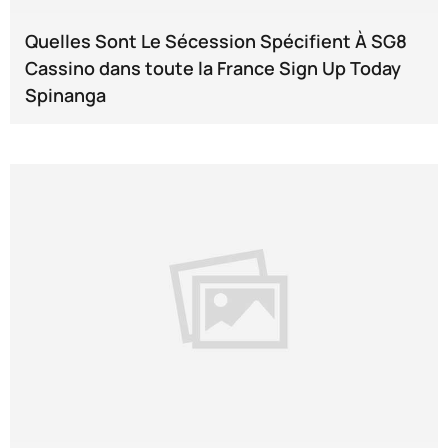
Quelles Sont Le Sécession Spécifient À SG8
Cassino dans toute la France Sign Up Today
Spinanga