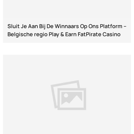
Sluit Je Aan Bij De Winnaars Op Ons Platform –
Belgische regio Play & Earn FatPirate Casino