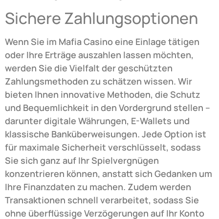
Sichere Zahlungsoptionen
Wenn Sie im Mafia Casino eine Einlage tätigen
oder Ihre Erträge auszahlen lassen möchten,
werden Sie die Vielfalt der geschützten
Zahlungsmethoden zu schätzen wissen. Wir
bieten Ihnen innovative Methoden, die Schutz
und Bequemlichkeit in den Vordergrund stellen –
darunter digitale Währungen, E-Wallets und
klassische Banküberweisungen. Jede Option ist
für maximale Sicherheit verschlüsselt, sodass
Sie sich ganz auf Ihr Spielvergnügen
konzentrieren können, anstatt sich Gedanken um
Ihre Finanzdaten zu machen. Zudem werden
Transaktionen schnell verarbeitet, sodass Sie
ohne überflüssige Verzögerungen auf Ihr Konto