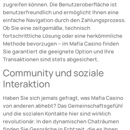
zugreifen können. Die Benutzeroberfläche ist
benutzerfreundlich und ermöglicht Ihnen eine
einfache Navigation durch den Zahlungsprozess.
Ob Sie eine zeitgemäße, technisch
fortschrittliche Lösung oder eine herkömmliche
Methode bevorzugen – im Mafia Casino finden
Sie garantiert die geeignete Option und Ihre
Transaktionen sind stets abgesichert.
Community und soziale
Interaktion
Haben Sie sich jemals gefragt, was Mafia Casino
von anderen abhebt? Das Gemeinschaftsgefühl
und die sozialen Kontakte hier sind wirklich
revolutionär. In den dynamischen Chaträumen
finden Sie Gespräche in Echtzeit, die es Ihnen