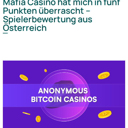
Mafia Casino hat mich in fünf
Punkten überrascht –
Spielerbewertung aus
Österreich