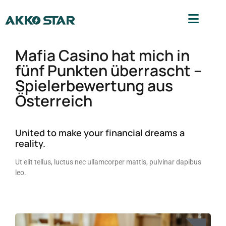
Mafia Casino hat mich in
fünf Punkten überrascht –
Spielerbewertung aus
Österreich
United to make your financial dreams a
reality.
Ut elit tellus, luctus nec ullamcorper mattis, pulvinar dapibus
leo.