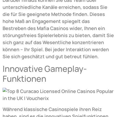
Darüber hinaus können Sie das Team über
unterschiedliche Kanäle erreichen, sodass Sie
die für Sie geeignete Methode finden. Dieses
hohe Maß an Engagement spiegelt das
Bestreben des Mafia Casinos wider, Ihnen ein
störungsfreies Spielerlebnis zu bieten, damit Sie
sich ganz auf das Wesentliche konzentrieren
können – Ihr Spiel. Bei jeder Interaktion werden
Sie sich geschätzt und gut betreut fühlen.
Innovative Gameplay-
Funktionen
Während klassische Casinospiele ihren Reiz
haben, sind es die innovativen Spielfunktionen