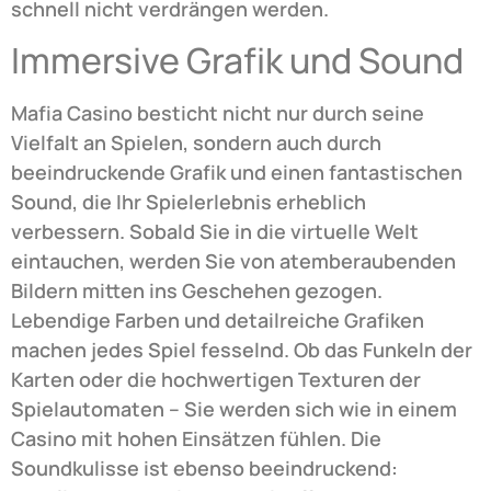
schnell nicht verdrängen werden.
Immersive Grafik und Sound
Mafia Casino besticht nicht nur durch seine
Vielfalt an Spielen, sondern auch durch
beeindruckende Grafik und einen fantastischen
Sound, die Ihr Spielerlebnis erheblich
verbessern. Sobald Sie in die virtuelle Welt
eintauchen, werden Sie von atemberaubenden
Bildern mitten ins Geschehen gezogen.
Lebendige Farben und detailreiche Grafiken
machen jedes Spiel fesselnd. Ob das Funkeln der
Karten oder die hochwertigen Texturen der
Spielautomaten – Sie werden sich wie in einem
Casino mit hohen Einsätzen fühlen. Die
Soundkulisse ist ebenso beeindruckend: