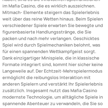
im Mafia Casino, die es wirklich auszeichnen.
Mitmach- Elemente steigern das Spielerlebnis
weit über das reine Wetten hinaus. Beim Spielen
verschiedener Spiele erwarten Sie bewegte und
figurenbasierte Handlungsstränge, die Sie
packen und nach mehr verlangen. Geschicktes
Spiel wird durch Spielmechaniken belohnt, was
für einen spannenden Wettkampfgeist sorgt.
Dank einzigartiger Minispiele, die in klassische
Formate integriert sind, kommt hier sicher keine
Langeweile auf. Der Echtzeit-Mehrspielermodus
ermöglicht die reibungslos Interaktion mit
anderen Spielern und verstärkt Ihr Spielerlebnis
zusätzlich. Insgesamt nutzt das Mafia Casino
modernste Technologie, um alltägliche Spiele in
spannende Abenteuer zu verwandeln, die Sie so