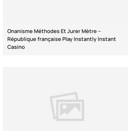
Onanisme Méthodes Et Jurer Mètre --
République française Play Instantly Instant
Casino