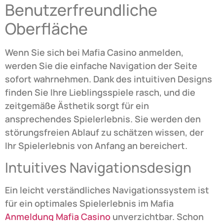
Benutzerfreundliche
Oberfläche
Wenn Sie sich bei Mafia Casino anmelden,
werden Sie die einfache Navigation der Seite
sofort wahrnehmen. Dank des intuitiven Designs
finden Sie Ihre Lieblingsspiele rasch, und die
zeitgemäße Ästhetik sorgt für ein
ansprechendes Spielerlebnis. Sie werden den
störungsfreien Ablauf zu schätzen wissen, der
Ihr Spielerlebnis von Anfang an bereichert.
Intuitives Navigationsdesign
Ein leicht verständliches Navigationssystem ist
für ein optimales Spielerlebnis im Mafia
Anmeldung Mafia Casino
unverzichtbar. Schon