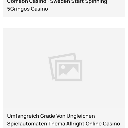
Comeon Casino · Sweden Start Spinning
5Gringos Casino
Umfangreich Grade Von Ungleichen
Spielautomaten Thema Allright Online Casino