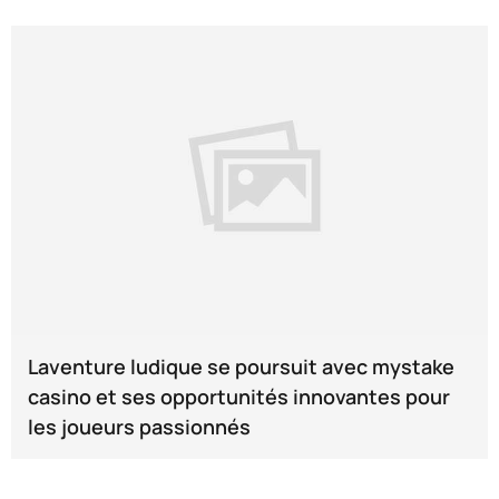
Laventure ludique se poursuit avec mystake
casino et ses opportunités innovantes pour
les joueurs passionnés