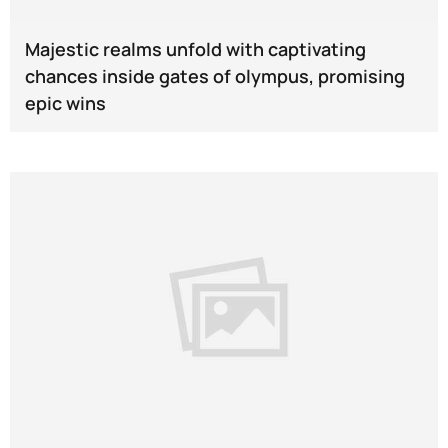
Majestic realms unfold with captivating
chances inside gates of olympus, promising
epic wins