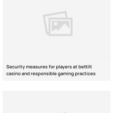
Security measures for players at bettilt
casino and responsible gaming practices