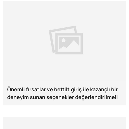
Önemli fırsatlar ve bettilt giriş ile kazançlı bir
deneyim sunan seçenekler değerlendirilmeli