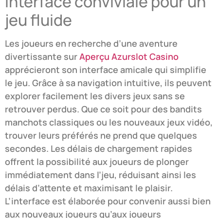
Interface conviviale pour un
jeu fluide
Les joueurs en recherche d’une aventure
divertissante sur
Aperçu Azurslot Casino
apprécieront son interface amicale qui simplifie
le jeu. Grâce à sa navigation intuitive, ils peuvent
explorer facilement les divers jeux sans se
retrouver perdus. Que ce soit pour des bandits
manchots classiques ou les nouveaux jeux vidéo,
trouver leurs préférés ne prend que quelques
secondes. Les délais de chargement rapides
offrent la possibilité aux joueurs de plonger
immédiatement dans l’jeu, réduisant ainsi les
délais d’attente et maximisant le plaisir.
L’interface est élaborée pour convenir aussi bien
aux nouveaux joueurs qu’aux joueurs