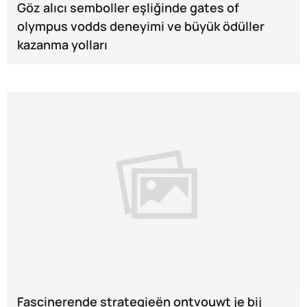
Göz alıcı semboller eşliğinde gates of
olympus vodds deneyimi ve büyük ödüller
kazanma yolları
Fascinerende strategieën ontvouwt je bij