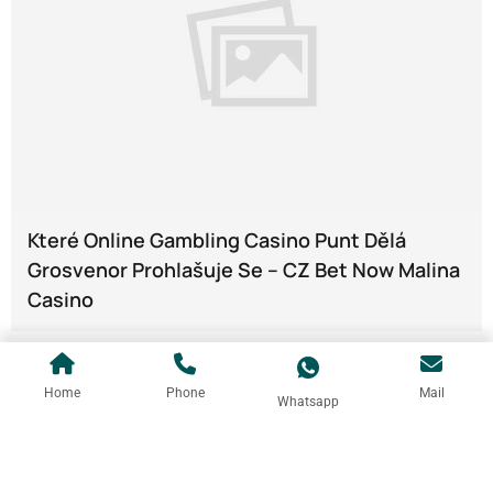
Které Online Gambling Casino Punt Dělá
Grosvenor Prohlašuje Se -- CZ Bet Now Malina
Casino
Home
Phone
Mail
Whatsapp