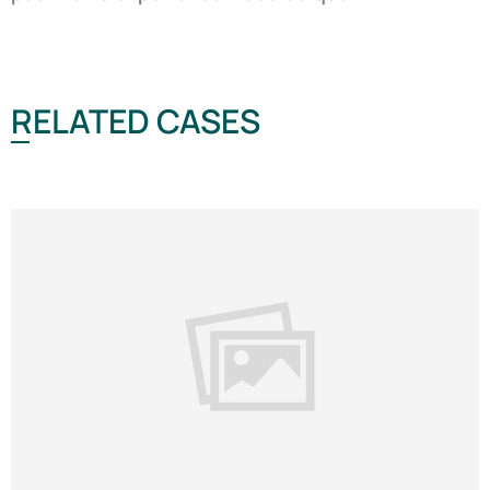
RELATED CASES