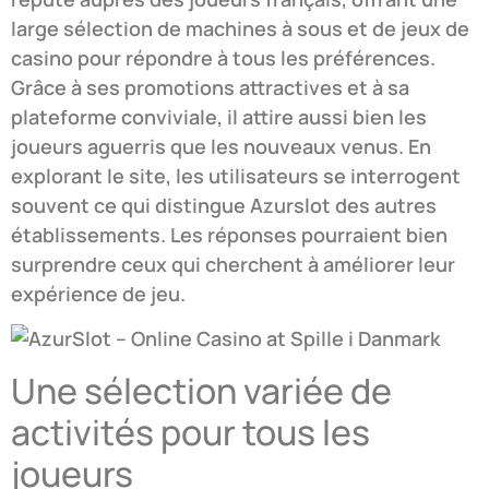
large sélection de machines à sous et de jeux de
casino pour répondre à tous les préférences.
Grâce à ses promotions attractives et à sa
plateforme conviviale, il attire aussi bien les
joueurs aguerris que les nouveaux venus. En
explorant le site, les utilisateurs se interrogent
souvent ce qui distingue Azurslot des autres
établissements. Les réponses pourraient bien
surprendre ceux qui cherchent à améliorer leur
expérience de jeu.
Une sélection variée de
activités pour tous les
joueurs