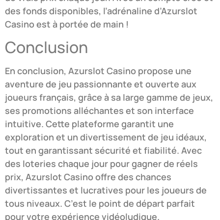
des fonds disponibles, l’adrénaline d’Azurslot
Casino est à portée de main !
Conclusion
En conclusion, Azurslot Casino propose une
aventure de jeu passionnante et ouverte aux
joueurs français, grâce à sa large gamme de jeux,
ses promotions alléchantes et son interface
intuitive. Cette plateforme garantit une
exploration et un divertissement de jeu idéaux,
tout en garantissant sécurité et fiabilité. Avec
des loteries chaque jour pour gagner de réels
prix, Azurslot Casino offre des chances
divertissantes et lucratives pour les joueurs de
tous niveaux. C’est le point de départ parfait
pour votre expérience vidéoludique.