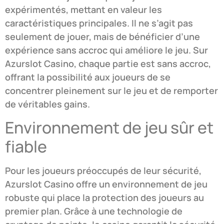
expérimentés, mettant en valeur les
caractéristiques principales. Il ne s’agit pas
seulement de jouer, mais de bénéficier d’une
expérience sans accroc qui améliore le jeu. Sur
Azurslot Casino, chaque partie est sans accroc,
offrant la possibilité aux joueurs de se
concentrer pleinement sur le jeu et de remporter
de véritables gains.
Environnement de jeu sûr et
fiable
Pour les joueurs préoccupés de leur sécurité,
Azurslot Casino offre un environnement de jeu
robuste qui place la protection des joueurs au
premier plan. Grâce à une technologie de