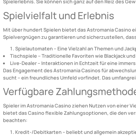
Spielerlebnis. Sie können sich ganz auf den Reiz des Ge
Spielvielfalt und Erlebnis
Mit über hundert Spielen bietet das Astromania Casino ei
Spielvergnügen zu garantieren und sicherzustellen, das
Spielautomaten – Eine Vielzahl an Themen und Jac
Tischspiele – Traditionelle Favoriten wie Blackjack un
Live-Dealer – Interaktionen in Echtzeit für eine imme
Das Engagement des Astromania Casinos für abwechslungsr
sucht – ein freundliches Umfeld vorfindet. Das umfangre
Verfügbare Zahlungsmethod
Spieler im Astromania Casino ziehen Nutzen von einer Vi
bietet das Casino flexible Zahlungsoptionen, die den ve
beachten:
Kredit-/Debitkarten – beliebt und allgemein akzept