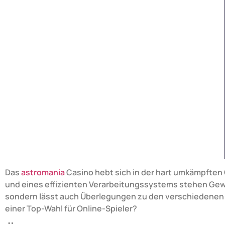
Das
astromania
Casino hebt sich in der hart umkämpften
und eines effizienten Verarbeitungssystems stehen Gewin
sondern lässt auch Überlegungen zu den verschiedene
einer Top-Wahl für Online-Spieler?