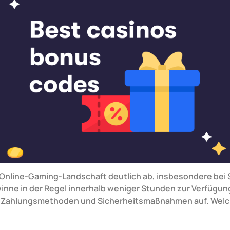
 Online-Gaming-Landschaft deutlich ab, insbesondere bei 
ne in der Regel innerhalb weniger Stunden zur Verfügung. 
n Zahlungsmethoden und Sicherheitsmaßnahmen auf. Welc