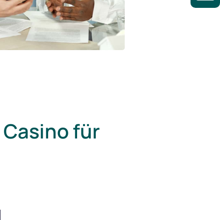
 Casino für