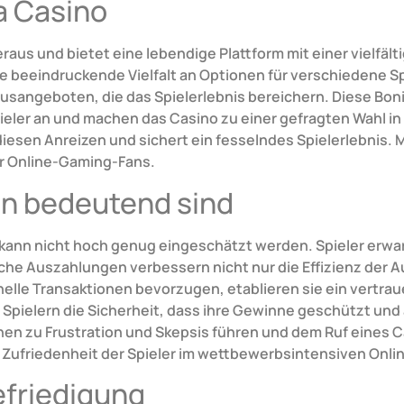
a Casino
aus und bietet eine lebendige Plattform mit einer vielfäl
 beeindruckende Vielfalt an Optionen für verschiedene Sp
usangeboten, die das Spielerlebnis bereichern. Diese Bon
Spieler an und machen das Casino zu einer gefragten Wahl 
 diesen Anreizen und sichert ein fesselndes Spielerlebnis. 
für Online-Gaming-Fans.
n bedeutend sind
nn nicht hoch genug eingeschätzt werden. Spieler erwarten
e Auszahlungen verbessern nicht nur die Effizienz der 
elle Transaktionen bevorzugen, etablieren sie ein vertra
 Spielern die Sicherheit, dass ihre Gewinne geschützt und 
n zu Frustration und Skepsis führen und dem Ruf eines Ca
Zufriedenheit der Spieler im wettbewerbsintensiven Onli
friedigung