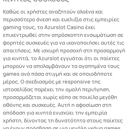
Καθώς οι χρήστες αναζητούν ολοένα και
περισσότερο άνεση και ευελιξία στις εμπειρίες
gaming τους, το Azurslot Casino έχει
επικεντρωθεί στην απρόσκοπτη ενσωμάτωση σε
φορητές συσκευές για να ικανοποιήσει αυτές τις
απαιτήσεις. Με ισχυρή προσοχή στη προσαρμογή
για κινητά, το Azurslot εγγυάται ότι οι παίκτες
μπορούν να απολαμβάνουν τα αγαπημένα τους
games ανά πάσα στιγμή και σε οποιοδήποτε
μέρος. Ο σχεδιασμός με responsive της
ιστοσελίδας παρέχει την ομαλή περιήγηση,
προσαρμόζεται χωρίς κόπο σε ποικίλα μεγέθη
οθόνης και συσκευές. Αυτή η αφοσίωση στη
απόδοση για κινητά ενισχύει την εμπειρία
χρήστη, δίνοντας τη δυνατότητα στους παίκτες
να έχουν πρόσβαση σε μια μεγάλη γκάμα games