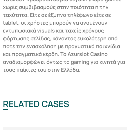
χωρίς συμβιβασμούς στην ποιότητα ή την
ταχύτητα. Είτε σε έξυπνο τηλέφωνο είτε σε
tablet, οι χρήστες μπορούν να αναμένουν
εντυπωσιακά visuals και ταχείς χρόνους
φόρτωσης σελίδας, κάνοντας ευκολότερη από
ποτέ την ενασχόληση με πραγματικά παιχνίδια
και πραγματικά κέρδη. Το Azurslot Casino
αναδιαμορφώνει όντως τα gaming για κινητά για
τους παίκτες του στην Ελλάδα.
RELATED CASES