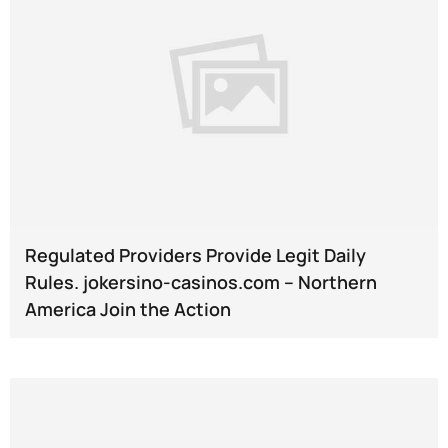
Regulated Providers Provide Legit Daily
Rules. jokersino-casinos.com – Northern
America Join the Action