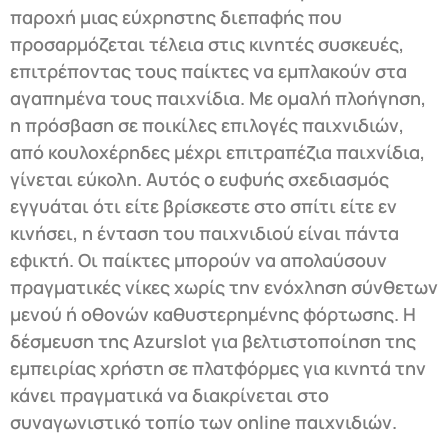
παροχή μιας εύχρηστης διεπαφής που
προσαρμόζεται τέλεια στις κινητές συσκευές,
επιτρέποντας τους παίκτες να εμπλακούν στα
αγαπημένα τους παιχνίδια. Με ομαλή πλοήγηση,
η πρόσβαση σε ποικίλες επιλογές παιχνιδιών,
από κουλοχέρηδες μέχρι επιτραπέζια παιχνίδια,
γίνεται εύκολη. Αυτός ο ευφυής σχεδιασμός
εγγυάται ότι είτε βρίσκεστε στο σπίτι είτε εν
κινήσει, η ένταση του παιχνιδιού είναι πάντα
εφικτή. Οι παίκτες μπορούν να απολαύσουν
πραγματικές νίκες χωρίς την ενόχληση σύνθετων
μενού ή οθονών καθυστερημένης φόρτωσης. Η
δέσμευση της Azurslot για βελτιστοποίηση της
εμπειρίας χρήστη σε πλατφόρμες για κινητά την
κάνει πραγματικά να διακρίνεται στο
συναγωνιστικό τοπίο των online παιχνιδιών.