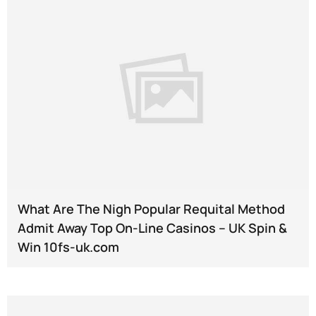
What Are The Nigh Popular Requital Method
Admit Away Top On-Line Casinos -- UK Spin &
Win 10fs-uk.com