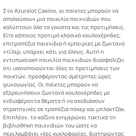
Στο Azurslot Casino, οι παίκτες μπορούν να
απολαύσουν μια ποικιλία παιχνιδιών που
καλύπτουν όλα τα γούστα και τις προτιμήσεις.
Είτε κάποιος προτιμά κλασικά κουλοχέρηδες,
επιτραπέζια παιχνίδια ή εμπειρίες με ζωντανό
ντίλερ, υπάρχει κάτι για όλους. Αυτή η
εντυπωσιακή ποικιλία παιχνιδιών διασφαλίζει
ότι ικανοποιούνται όλες οι προτιμήσεις των
παικτών, προσφέροντας αμέτρητες ώρες
ψυχαγωγίας. Οι παίκτες μπορούν να
εξερευνήσουν ζωντανά κουλοχέρηδες με
ενδιαφέροντα θέματα ή να σχεδιάσουν
στρατηγικές σε τραπέζια πόκερ και μπλακτζάκ.
Επιπλέον, το καζίνο ενημερώνει τακτικά τη
βιβλιοθήκη παιχνιδιών του ώστε να
περιλαμβάνει νέες κυκλοφορίες, διατηρώντας