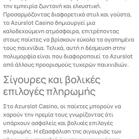
την εμπειρία ζωντανή και ελκυστική.
Προσαρμόζοντας διαφορετικά στυλ και γούστα,
το Azurslot Casino δημιουργεί μια
καλοδεχούμενη ατμόσφαιρα, επιτρέποντας
στους παίκτες να βρίσκουν εύκολα τα αγαπημένα
τους παιχνίδια. Τελικά, αυτή η δέσμευση στην
πολυμορφία είναι που διαφοροποιεί το Azurslot
από άλλους προορισμούς τυχερών παιχνιδιών.
Σίγουρες και βολικές
επιλογές πληρωμής
Στο Azurslot Casino, οι παίκτες μπορούν να
χαρούν την ηρεμία τους γνωρίζοντας ότι
υπάρχουν ασφαλείς και βολικές επιλογές
πληρωμής. Η εξασφάλιση της σιγουριάς των