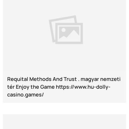
Requital Methods And Trust . magyar nemzeti
tér Enjoy the Game https://www.hu-dolly-
casino.games/