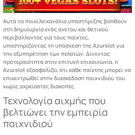
Αυτά τα ποικίλα κανάλια υποστήριξης βοηθούν
στη δημιουργία ενός άνετου και θετικού
περιβάλλοντος για τους παίκτες,
υποστηρίζοντας τη υπόσχεση της Azurslot για
την εξυπηρέτηση των πελατών. Δίνοντας
προτεραιότητα στην επιτυχή επικοινωνία, η
Azurslot εξασφαλίζει ότι κάθε παίκτης μπορεί να
επικεντρωθεί στην διασκέδαση παιχνιδιού του
χωρίς αχρείαστες διακοπές.
Τεχνολογία αιχμής που
βελτιώνει την εμπειρία
παιχνιδιού