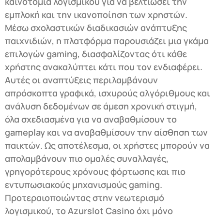
καινοτομία λογισμικού για να βελτιώσει την
εμπλοκή και την ικανοποίηση των χρηστών.
Μέσω σχολαστικών διαδικασιών ανάπτυξης
παιχνιδιών, η πλατφόρμα παρουσιάζει μια γκάμα
επιλογών gaming, διασφαλίζοντας ότι κάθε
χρήστης ανακαλύπτει κάτι που τον ενδιαφέρει.
Αυτές οι αναπτύξεις περιλαμβάνουν
απρόσκοπτα γραφικά, ισχυρούς αλγόριθμους και
ανάλυση δεδομένων σε άμεση χρονική στιγμή,
όλα σχεδιασμένα για να αναβαθμίσουν το
gameplay και να αναβαθμίσουν την αίσθηση των
παικτών. Ως αποτέλεσμα, οι χρήστες μπορούν να
απολαμβάνουν πιο ομαλές συναλλαγές,
γρηγορότερους χρόνους φόρτωσης και πιο
εντυπωσιακούς μηχανισμούς gaming.
Προτεραιοποιώντας στην νεωτερισμό
λογισμικού, το Azurslot Casino όχι μόνο