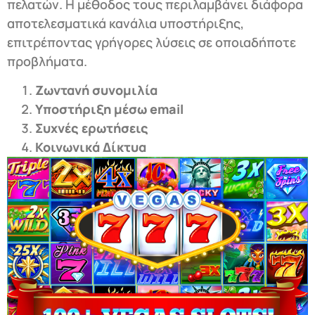
πελατών. Η μέθοδος τους περιλαμβάνει διάφορα
αποτελεσματικά κανάλια υποστήριξης,
επιτρέποντας γρήγορες λύσεις σε οποιαδήποτε
προβλήματα.
Ζωντανή συνομιλία
Υποστήριξη μέσω email
Συχνές ερωτήσεις
Κοινωνικά Δίκτυα