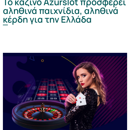
Το καζίνο Azurslot προσφέρει
αληθινά παιχνίδια, αληθινά
κέρδη για την Ελλάδα