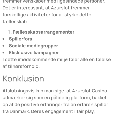
fremmer venskaber med ligesindede personer.
Det er interessant, at Azurslot fremmer
forskellige aktiviteter for at styrke dette
fællesskab.
Fællesskabsarrangementer
Spillerfora
Sociale mediegrupper
Eksklusive kampagner
I dette imødekommende miljø føler alle en følelse
af tilhørsforhold.
Konklusion
Afslutningsvis kan man sige, at Azurslot Casino
udmærker sig som en pålidelig platform, bakket
op af de positive erfaringer fra en erfaren spiller
fra Danmark. Deres engagement i fair play,