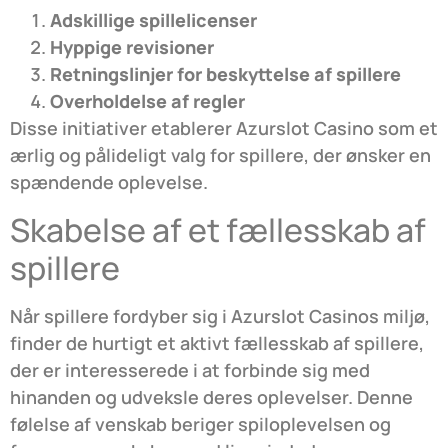
Adskillige spillelicenser
Hyppige revisioner
Retningslinjer for beskyttelse af spillere
Overholdelse af regler
Disse initiativer etablerer Azurslot Casino som et
ærlig og pålideligt valg for spillere, der ønsker en
spændende oplevelse.
Skabelse af et fællesskab af
spillere
Når spillere fordyber sig i Azurslot Casinos miljø,
finder de hurtigt et aktivt fællesskab af spillere,
der er interesserede i at forbinde sig med
hinanden og udveksle deres oplevelser. Denne
følelse af venskab beriger spiloplevelsen og