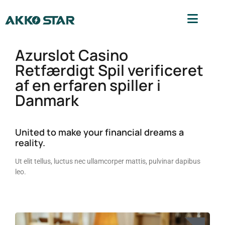
Azurslot Casino
Retfærdigt Spil verificeret
af en erfaren spiller i
Danmark
United to make your financial dreams a
reality.
Ut elit tellus, luctus nec ullamcorper mattis, pulvinar dapibus
leo.