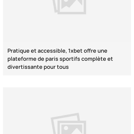
Pratique et accessible, 1xbet offre une
plateforme de paris sportifs complète et
divertissante pour tous