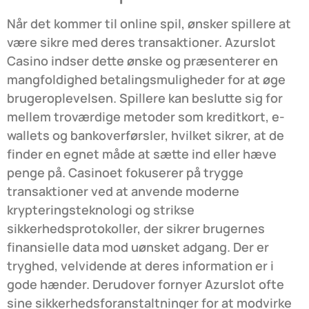
Når det kommer til online spil, ønsker spillere at
være sikre med deres transaktioner. Azurslot
Casino indser dette ønske og præsenterer en
mangfoldighed betalingsmuligheder for at øge
brugeroplevelsen. Spillere kan beslutte sig for
mellem troværdige metoder som kreditkort, e-
wallets og bankoverførsler, hvilket sikrer, at de
finder en egnet måde at sætte ind eller hæve
penge på. Casinoet fokuserer på trygge
transaktioner ved at anvende moderne
krypteringsteknologi og strikse
sikkerhedsprotokoller, der sikrer brugernes
finansielle data mod uønsket adgang. Der er
tryghed, velvidende at deres information er i
gode hænder. Derudover fornyer Azurslot ofte
sine sikkerhedsforanstaltninger for at modvirke