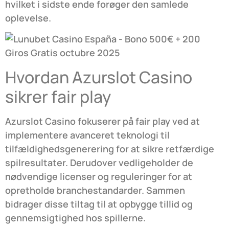
hvilket i sidste ende forøger den samlede
oplevelse.
Hvordan Azurslot Casino
sikrer fair play
Azurslot Casino fokuserer på fair play ved at
implementere avanceret teknologi til
tilfældighedsgenerering for at sikre retfærdige
spilresultater. Derudover vedligeholder de
nødvendige licenser og reguleringer for at
opretholde branchestandarder. Sammen
bidrager disse tiltag til at opbygge tillid og
gennemsigtighed hos spillerne.