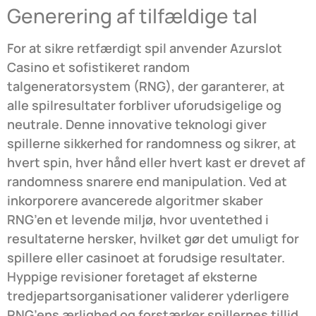
Generering af tilfældige tal
For at sikre retfærdigt spil anvender Azurslot
Casino et sofistikeret random
talgeneratorsystem (RNG), der garanterer, at
alle spilresultater forbliver uforudsigelige og
neutrale. Denne innovative teknologi giver
spillerne sikkerhed for randomness og sikrer, at
hvert spin, hver hånd eller hvert kast er drevet af
randomness snarere end manipulation. Ved at
inkorporere avancerede algoritmer skaber
RNG’en et levende miljø, hvor uventethed i
resultaterne hersker, hvilket gør det umuligt for
spillere eller casinoet at forudsige resultater.
Hyppige revisioner foretaget af eksterne
tredjepartsorganisationer validerer yderligere
RNG’ens ærlighed og forstærker spillernes tillid