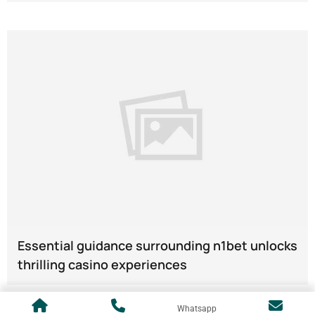
Essential guidance surrounding n1bet unlocks
thrilling casino experiences
Whatsapp