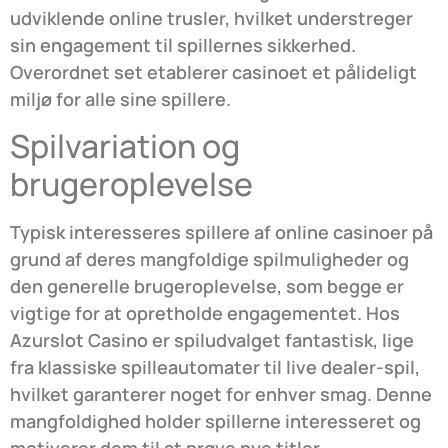
udviklende online trusler, hvilket understreger
sin engagement til spillernes sikkerhed.
Overordnet set etablerer casinoet et pålideligt
miljø for alle sine spillere.
Spilvariation og
brugeroplevelse
Typisk interesseres spillere af online casinoer på
grund af deres mangfoldige spilmuligheder og
den generelle brugeroplevelse, som begge er
vigtige for at opretholde engagementet. Hos
Azurslot Casino er spiludvalget fantastisk, lige
fra klassiske spilleautomater til live dealer-spil,
hvilket garanterer noget for enhver smag. Denne
mangfoldighed holder spillerne interesseret og