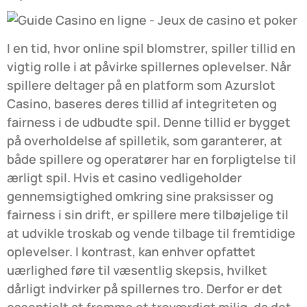
I en tid, hvor online spil blomstrer, spiller tillid en
vigtig rolle i at påvirke spillernes oplevelser. Når
spillere deltager på en platform som Azurslot
Casino, baseres deres tillid af integriteten og
fairness i de udbudte spil. Denne tillid er bygget
på overholdelse af spilletik, som garanterer, at
både spillere og operatører har en forpligtelse til
ærligt spil. Hvis et casino vedligeholder
gennemsigtighed omkring sine praksisser og
fairness i sin drift, er spillere mere tilbøjelige til
at udvikle troskab og vende tilbage til fremtidige
oplevelser. I kontrast, kan enhver opfattet
uærlighed føre til væsentlig skepsis, hvilket
dårligt indvirker på spillernes tro. Derfor er det