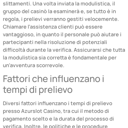
slittamenti. Una volta inviata la modulistica, il
gruppo del casinò la esaminerà e, se tutto è in
regola, i prelievi verranno gestiti velocemente.
Chiamare l’assistenza clienti può essere
vantaggioso, in quanto il personale può aiutare i
partecipanti nella risoluzione di potenziali
difficoltà durante la verifica. Assicurarsi che tutta
la modulistica sia corretta è fondamentale per
un’avventura scorrevole.
Fattori che influenzano i
tempi di prelievo
Diversi fattori influenzano i tempi di prelievo
presso Azurslot Casino, tra cui il metodo di
pagamento scelto e la durata del processo di
verifica. Inoltre, le politiche e le procedure