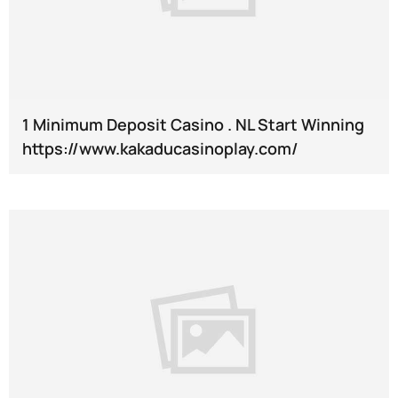
1 Minimum Deposit Casino . NL Start Winning
https://www.kakaducasinoplay.com/