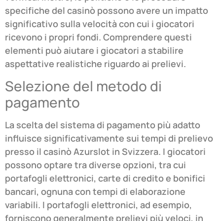
specifiche del casinò possono avere un impatto
significativo sulla velocità con cui i giocatori
ricevono i propri fondi. Comprendere questi
elementi può aiutare i giocatori a stabilire
aspettative realistiche riguardo ai prelievi.
Selezione del metodo di
pagamento
La scelta del sistema di pagamento più adatto
influisce significativamente sui tempi di prelievo
presso il casinò Azurslot in Svizzera. I giocatori
possono optare tra diverse opzioni, tra cui
portafogli elettronici, carte di credito e bonifici
bancari, ognuna con tempi di elaborazione
variabili. I portafogli elettronici, ad esempio,
forniscono generalmente prelievi più veloci, in