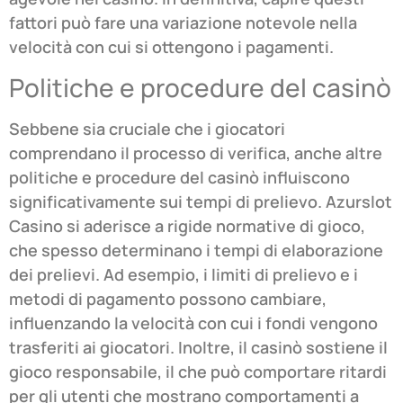
fattori può fare una variazione notevole nella
velocità con cui si ottengono i pagamenti.
Politiche e procedure del casinò
Sebbene sia cruciale che i giocatori
comprendano il processo di verifica, anche altre
politiche e procedure del casinò influiscono
significativamente sui tempi di prelievo. Azurslot
Casino si aderisce a rigide normative di gioco,
che spesso determinano i tempi di elaborazione
dei prelievi. Ad esempio, i limiti di prelievo e i
metodi di pagamento possono cambiare,
influenzando la velocità con cui i fondi vengono
trasferiti ai giocatori. Inoltre, il casinò sostiene il
gioco responsabile, il che può comportare ritardi
per gli utenti che mostrano comportamenti a