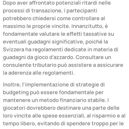
Dopo aver affrontato potenziali ritardi nelle
processi di transazione, i partecipanti
potrebbero chiedersi come controllare al
massimo le proprie vincite. Innanzitutto, è
fondamentale valutare le effetti tassative su
eventuali guadagni significative, poiché la
Svizzera ha regolamenti dedicate in materia di
guadagni da gioco d’azzardo. Consultare un
consulente tributario può assistere a assicurare
la aderenza alle regolamenti.
Inoltre, l’implementazione di strategie di
budgeting può essere fondamentale per
mantenere un metodo finanziario stabile. I
giocatori dovrebbero destinare una parte delle
loro vincite alle spese essenziali, al risparmio e al
tempo libero, evitando di spendere troppo per le