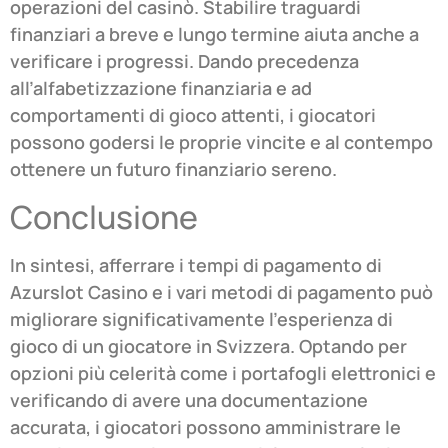
operazioni del casinò. Stabilire traguardi
finanziari a breve e lungo termine aiuta anche a
verificare i progressi. Dando precedenza
all’alfabetizzazione finanziaria e ad
comportamenti di gioco attenti, i giocatori
possono godersi le proprie vincite e al contempo
ottenere un futuro finanziario sereno.
Conclusione
In sintesi, afferrare i tempi di pagamento di
Azurslot Casino e i vari metodi di pagamento può
migliorare significativamente l’esperienza di
gioco di un giocatore in Svizzera. Optando per
opzioni più celerità come i portafogli elettronici e
verificando di avere una documentazione
accurata, i giocatori possono amministrare le