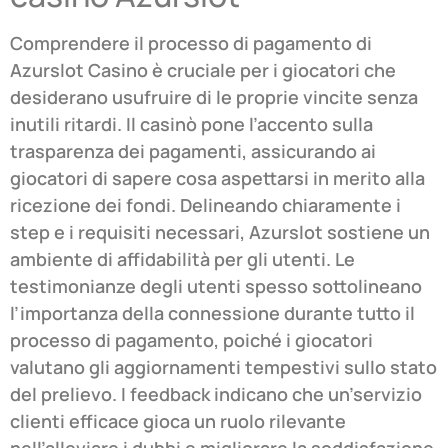
Comprendere il processo di pagamento di
Azurslot Casino è cruciale per i giocatori che
desiderano usufruire di le proprie vincite senza
inutili ritardi. Il casinò pone l’accento sulla
trasparenza dei pagamenti, assicurando ai
giocatori di sapere cosa aspettarsi in merito alla
ricezione dei fondi. Delineando chiaramente i
step e i requisiti necessari, Azurslot sostiene un
ambiente di affidabilità per gli utenti. Le
testimonianze degli utenti spesso sottolineano
l’importanza della connessione durante tutto il
processo di pagamento, poiché i giocatori
valutano gli aggiornamenti tempestivi sullo stato
del prelievo. I feedback indicano che un’servizio
clienti efficace gioca un ruolo rilevante
nell’alleviare i dubbi e migliorare la soddisfazione