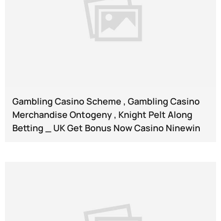
Gambling Casino Scheme , Gambling Casino
Merchandise Ontogeny , Knight Pelt Along
Betting _ UK Get Bonus Now Casino Ninewin