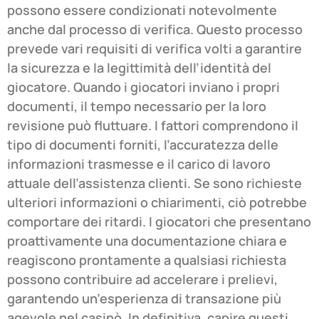
possono essere condizionati notevolmente
anche dal processo di verifica. Questo processo
prevede vari requisiti di verifica volti a garantire
la sicurezza e la legittimità dell’identità del
giocatore. Quando i giocatori inviano i propri
documenti, il tempo necessario per la loro
revisione può fluttuare. I fattori comprendono il
tipo di documenti forniti, l’accuratezza delle
informazioni trasmesse e il carico di lavoro
attuale dell’assistenza clienti. Se sono richieste
ulteriori informazioni o chiarimenti, ciò potrebbe
comportare dei ritardi. I giocatori che presentano
proattivamente una documentazione chiara e
reagiscono prontamente a qualsiasi richiesta
possono contribuire ad accelerare i prelievi,
garantendo un’esperienza di transazione più
agevole nel casinò. In definitiva, capire questi