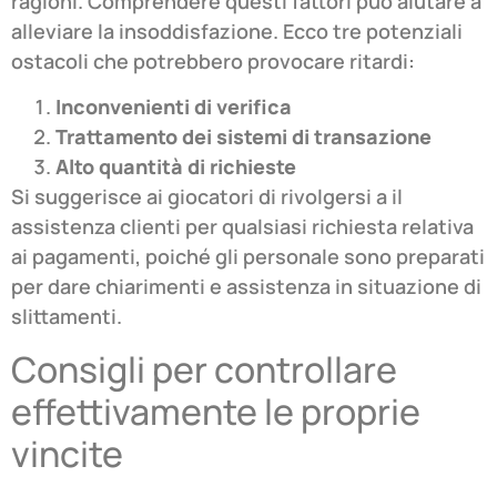
ragioni. Comprendere questi fattori può aiutare a
alleviare la insoddisfazione. Ecco tre potenziali
ostacoli che potrebbero provocare ritardi:
Inconvenienti di verifica
Trattamento dei sistemi di transazione
Alto quantità di richieste
Si suggerisce ai giocatori di rivolgersi a il
assistenza clienti per qualsiasi richiesta relativa
ai pagamenti, poiché gli personale sono preparati
per dare chiarimenti e assistenza in situazione di
slittamenti.
Consigli per controllare
effettivamente le proprie
vincite