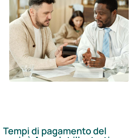
Tempi di pagamento del