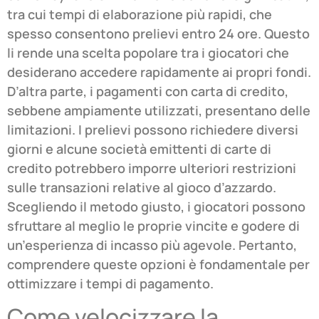
tra cui tempi di elaborazione più rapidi, che
spesso consentono prelievi entro 24 ore. Questo
li rende una scelta popolare tra i giocatori che
desiderano accedere rapidamente ai propri fondi.
D’altra parte, i pagamenti con carta di credito,
sebbene ampiamente utilizzati, presentano delle
limitazioni. I prelievi possono richiedere diversi
giorni e alcune società emittenti di carte di
credito potrebbero imporre ulteriori restrizioni
sulle transazioni relative al gioco d’azzardo.
Scegliendo il metodo giusto, i giocatori possono
sfruttare al meglio le proprie vincite e godere di
un’esperienza di incasso più agevole. Pertanto,
comprendere queste opzioni è fondamentale per
ottimizzare i tempi di pagamento.
Come velocizzare la