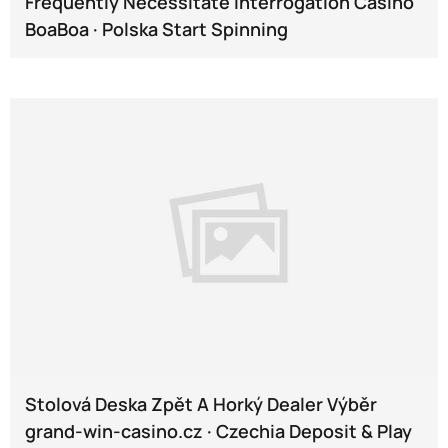
Frequently Necessitate Interrogation Casino
BoaBoa · Polska Start Spinning
Stolová Deska Zpět A Horký Dealer Výběr
grand-win-casino.cz · Czechia Deposit & Play