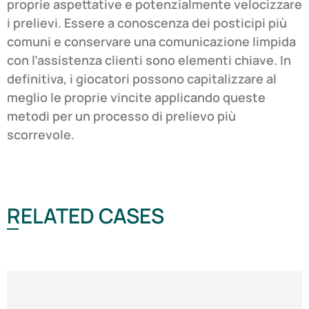
proprie aspettative e potenzialmente velocizzare
i prelievi. Essere a conoscenza dei posticipi più
comuni e conservare una comunicazione limpida
con l’assistenza clienti sono elementi chiave. In
definitiva, i giocatori possono capitalizzare al
meglio le proprie vincite applicando queste
metodi per un processo di prelievo più
scorrevole.
RELATED CASES