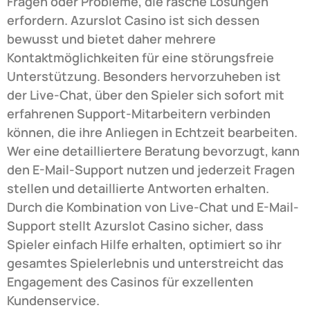
Fragen oder Probleme, die rasche Lösungen
erfordern. Azurslot Casino ist sich dessen
bewusst und bietet daher mehrere
Kontaktmöglichkeiten für eine störungsfreie
Unterstützung. Besonders hervorzuheben ist
der Live-Chat, über den Spieler sich sofort mit
erfahrenen Support-Mitarbeitern verbinden
können, die ihre Anliegen in Echtzeit bearbeiten.
Wer eine detailliertere Beratung bevorzugt, kann
den E-Mail-Support nutzen und jederzeit Fragen
stellen und detaillierte Antworten erhalten.
Durch die Kombination von Live-Chat und E-Mail-
Support stellt Azurslot Casino sicher, dass
Spieler einfach Hilfe erhalten, optimiert so ihr
gesamtes Spielerlebnis und unterstreicht das
Engagement des Casinos für exzellenten
Kundenservice.