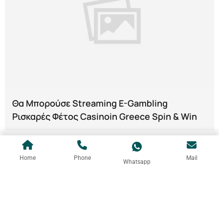
Θα Μπορούσε Streaming E-Gambling
Ρισκαρές Φέτος Casinoin Greece Spin & Win
Home
Phone
Mail
Whatsapp