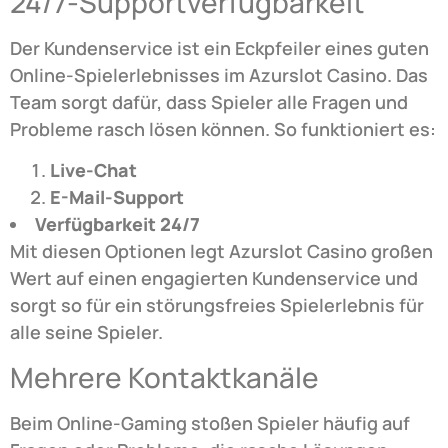
24/7-Supportverfügbarkeit
Der Kundenservice ist ein Eckpfeiler eines guten
Online-Spielerlebnisses im Azurslot Casino. Das
Team sorgt dafür, dass Spieler alle Fragen und
Probleme rasch lösen können. So funktioniert es:
Live-Chat
E-Mail-Support
Verfügbarkeit 24/7
Mit diesen Optionen legt Azurslot Casino großen
Wert auf einen engagierten Kundenservice und
sorgt so für ein störungsfreies Spielerlebnis für
alle seine Spieler.
Mehrere Kontaktkanäle
Beim Online-Gaming stoßen Spieler häufig auf