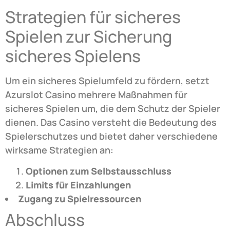
Strategien für sicheres
Spielen zur Sicherung
sicheres Spielens
Um ein sicheres Spielumfeld zu fördern, setzt
Azurslot Casino mehrere Maßnahmen für
sicheres Spielen um, die dem Schutz der Spieler
dienen. Das Casino versteht die Bedeutung des
Spielerschutzes und bietet daher verschiedene
wirksame Strategien an:
Optionen zum Selbstausschluss
Limits für Einzahlungen
Zugang zu Spielressourcen
Abschluss