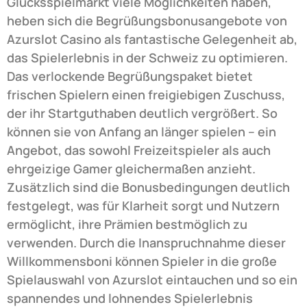
Glücksspielmarkt viele Möglichkeiten haben,
heben sich die Begrüßungsbonusangebote von
Azurslot Casino als fantastische Gelegenheit ab,
das Spielerlebnis in der Schweiz zu optimieren.
Das verlockende Begrüßungspaket bietet
frischen Spielern einen freigiebigen Zuschuss,
der ihr Startguthaben deutlich vergrößert. So
können sie von Anfang an länger spielen – ein
Angebot, das sowohl Freizeitspieler als auch
ehrgeizige Gamer gleichermaßen anzieht.
Zusätzlich sind die Bonusbedingungen deutlich
festgelegt, was für Klarheit sorgt und Nutzern
ermöglicht, ihre Prämien bestmöglich zu
verwenden. Durch die Inanspruchnahme dieser
Willkommensboni können Spieler in die große
Spielauswahl von Azurslot eintauchen und so ein
spannendes und lohnendes Spielerlebnis