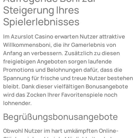
Steigerung Ihres
Spielerlebnisses
Im Azurslot Casino erwarten Nutzer attraktive
Willkommensboni, die ihr Gamerlebnis von
Anfang an verbessern. Zusätzlich zu diesen
freigiebigen Angeboten sorgen laufende
Promotions und Belohnungen dafür, dass die
Spannung für frische und treue Nutzer bestehen
bleibt. Dank dieser vielfältigen Bonusangebote
wird das Zocken Ihrer Favoritenspiele noch
lohnender.
Begrüßungsbonusangebote
Obwohl Nutzer im hart umkämpften Online-