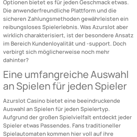
Optionen bietet es für jeden Geschmack etwas.
Die anwenderfreundliche Plattform und die
sicheren Zahlungsmethoden gewährleisten ein
reibungsloses Spielerlebnis. Was Azurslot aber
wirklich charakterisiert, ist der besondere Ansatz
im Bereich Kundenloyalität und -support. Doch
verbirgt sich möglicherweise noch mehr
dahinter?
Eine umfangreiche Auswahl
an Spielen für jeden Spieler
Azurslot Casino bietet eine beeindruckende
Auswahl an Spielen für jeden Spielertyp.
Aufgrund der großen Spielvielfalt entdeckt jeder
Spieler etwas Passendes. Fans traditioneller
Spielautomaten kommen hier voll auf ihre