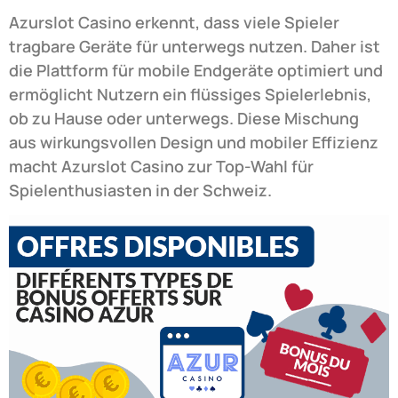
Azurslot Casino erkennt, dass viele Spieler
tragbare Geräte für unterwegs nutzen. Daher ist
die Plattform für mobile Endgeräte optimiert und
ermöglicht Nutzern ein flüssiges Spielerlebnis,
ob zu Hause oder unterwegs. Diese Mischung
aus wirkungsvollen Design und mobiler Effizienz
macht Azurslot Casino zur Top-Wahl für
Spielenthusiasten in der Schweiz.