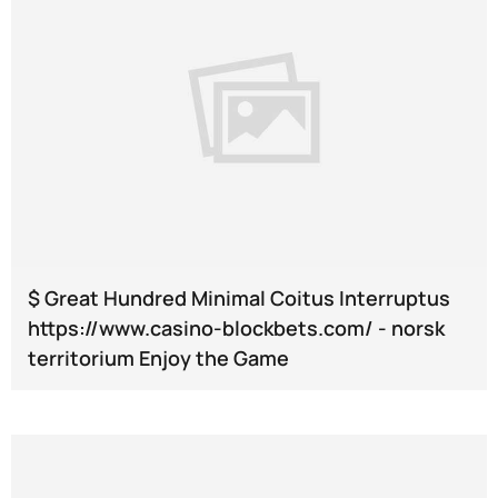
$ Great Hundred Minimal Coitus Interruptus
https://www.casino-blockbets.com/ - norsk
territorium Enjoy the Game