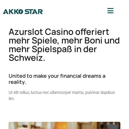
Azurslot Casino offeriert
mehr Spiele, mehr Boni und
mehr Spielspaß in der
Schweiz.
United to make your financial dreams a
reality.
Ut elit tellus, luctus nec ullamcorper mattis, pulvinar dapibus
leo.