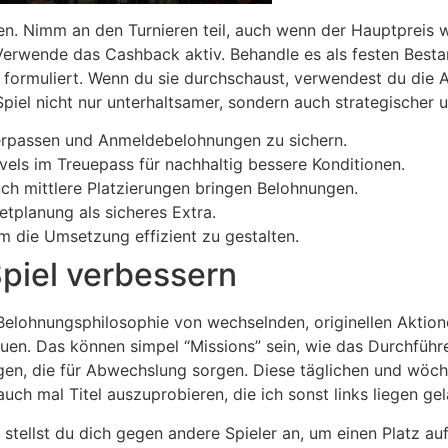
en. Nimm an den Turnieren teil, auch wenn der Hauptpreis w
 Verwende das Cashback aktiv. Behandle es als festen Besta
h formuliert. Wenn du sie durchschaust, verwendest du die 
el nicht nur unterhaltsamer, sondern auch strategischer u
 verpassen und Anmeldebelohnungen zu sichern.
vels im Treuepass für nachhaltig bessere Konditionen.
uch mittlere Platzierungen bringen Belohnungen.
tplanung als sicheres Extra.
m die Umsetzung effizient zu gestalten.
Spiel verbessern
Belohnungsphilosophie von wechselnden, originellen Aktionen
uen. Das können simpel “Missions” sein, wie das Durchführ
agen, die für Abwechslung sorgen. Diese täglichen und wöch
auch mal Titel auszuprobieren, die ich sonst links liegen ge
 stellst du dich gegen andere Spieler an, um einen Platz auf