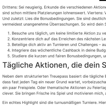
Drittens: Sei neugierig. Erkunde die verschiedenen Aktion
sind schon mittlere Platzierungen lohnenswert. Viertens:
Und zuletzt: Lies die Bonusbedingungen. Sie sind deutlic
vermeidest unangenehme Überraschungen. So wird dein Spi
Besuche uns täglich, um keine limitierte Aktion zu
Konzentriere dich auf das Erreichen des nächsten Le
Beteilige dich aktiv an Turnieren und Challenges – a
Integriere das wöchentliche Cashback in deine Budge
Studiere die kurzen und fairen Bonusbedingungen, u
Tägliche Aktionen, die dein 
Neben dem strukturierten Treuepass basiert die tägliche 
dass fast jeden Tag ein neuer Grund wartet, vorbeizuscha
ein paar Freispiele. Oder thematische Aktionen zu Feiert
clever. Sie bringen Frische ins Spiel und motivieren mich, 
Ein echtes Highlight sind die turnusmäßigen Turniere. Hier