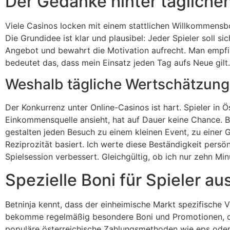
Der Gedanke hinter täglich
Viele Casinos locken mit einem stattlichen Willkommensbon
Die Grundidee ist klar und plausibel: Jeder Spieler soll s
Angebot und bewahrt die Motivation aufrecht. Man empfinde
bedeutet das, dass mein Einsatz jeden Tag aufs Neue gilt
Weshalb tägliche Wertschätzung
Der Konkurrenz unter Online-Casinos ist hart. Spieler in 
Einkommensquelle ansieht, hat auf Dauer keine Chance. Be
gestalten jeden Besuch zu einem kleinen Event, zu einer G
Reziprozität basiert. Ich werte diese Beständigkeit persön
Spielsession verbessert. Gleichgültig, ob ich nur zehn M
Spezielle Boni für Spieler au
Betninja kennt, dass der einheimische Markt spezifische 
bekomme regelmäßig besondere Boni und Promotionen, die
populäre österreichische Zahlungsmethoden wie eps oder 