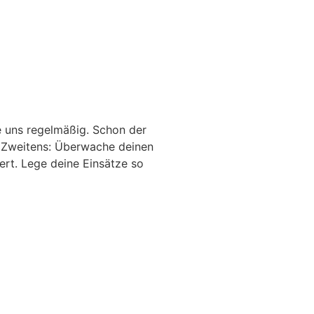
he uns regelmäßig. Schon der
. Zweitens: Überwache deinen
sert. Lege deine Einsätze so