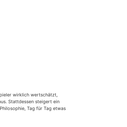
ieler wirklich wertschätzt,
nus. Stattdessen steigert ein
Philosophie, Tag für Tag etwas