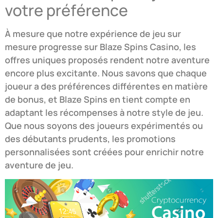
votre préférence
À mesure que notre expérience de jeu sur
mesure progresse sur Blaze Spins Casino, les
offres uniques proposés rendent notre aventure
encore plus excitante. Nous savons que chaque
joueur a des préférences différentes en matière
de bonus, et Blaze Spins en tient compte en
adaptant les récompenses à notre style de jeu.
Que nous soyons des joueurs expérimentés ou
des débutants prudents, les promotions
personnalisées sont créées pour enrichir notre
aventure de jeu.