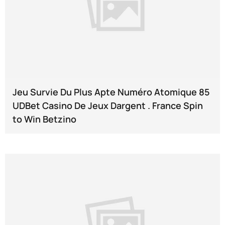
Jeu Survie Du Plus Apte Numéro Atomique 85
UDBet Casino De Jeux Dargent . France Spin
to Win Betzino