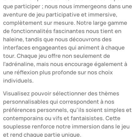
que participer ; nous nous immergeons dans une
aventure de jeu participative et immersive,
complètement sur mesure. Notre large gamme
de fonctionnalités fascinantes nous tient en
haleine, tandis que nous découvrons des
interfaces engageantes qui animent à chaque
tour. Chaque jeu offre non seulement de
l’adrénaline, mais nous encourage également à
une réflexion plus profonde sur nos choix
individuels.
Visualisez pouvoir sélectionner des thèmes
personnalisables qui correspondent à nos
préférences personnels, qu’ils soient simples et
contemporains ou vifs et fantaisistes. Cette
souplesse renforce notre immersion dans le jeu
et rend chaque partie unique.