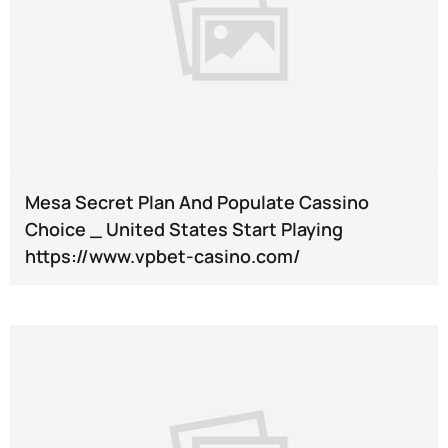
Mesa Secret Plan And Populate Cassino
Choice _ United States Start Playing
https://www.vpbet-casino.com/