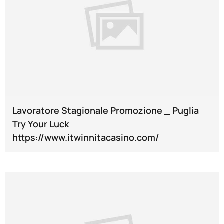
Lavoratore Stagionale Promozione _ Puglia
Try Your Luck
https://www.itwinnitacasino.com/