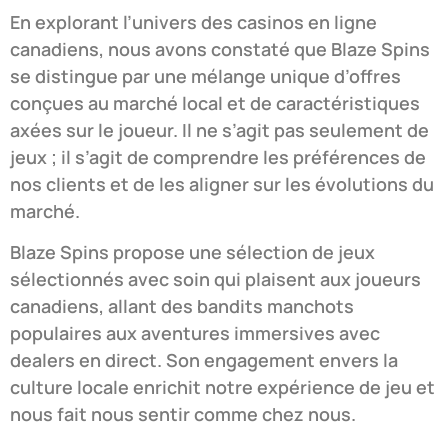
En explorant l’univers des casinos en ligne
canadiens, nous avons constaté que Blaze Spins
se distingue par une mélange unique d’offres
conçues au marché local et de caractéristiques
axées sur le joueur. Il ne s’agit pas seulement de
jeux ; il s’agit de comprendre les préférences de
nos clients et de les aligner sur les évolutions du
marché.
Blaze Spins propose une sélection de jeux
sélectionnés avec soin qui plaisent aux joueurs
canadiens, allant des bandits manchots
populaires aux aventures immersives avec
dealers en direct. Son engagement envers la
culture locale enrichit notre expérience de jeu et
nous fait nous sentir comme chez nous.