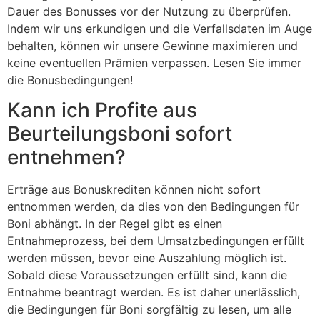
Dauer des Bonusses vor der Nutzung zu überprüfen.
Indem wir uns erkundigen und die Verfallsdaten im Auge
behalten, können wir unsere Gewinne maximieren und
keine eventuellen Prämien verpassen. Lesen Sie immer
die Bonusbedingungen!
Kann ich Profite aus
Beurteilungsboni sofort
entnehmen?
Erträge aus Bonuskrediten können nicht sofort
entnommen werden, da dies von den Bedingungen für
Boni abhängt. In der Regel gibt es einen
Entnahmeprozess, bei dem Umsatzbedingungen erfüllt
werden müssen, bevor eine Auszahlung möglich ist.
Sobald diese Voraussetzungen erfüllt sind, kann die
Entnahme beantragt werden. Es ist daher unerlässlich,
die Bedingungen für Boni sorgfältig zu lesen, um alle