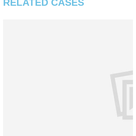
RELATED CASES