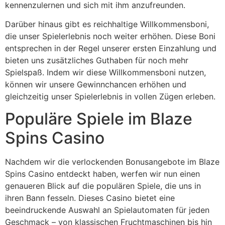
kennenzulernen und sich mit ihm anzufreunden.
Darüber hinaus gibt es reichhaltige Willkommensboni,
die unser Spielerlebnis noch weiter erhöhen. Diese Boni
entsprechen in der Regel unserer ersten Einzahlung und
bieten uns zusätzliches Guthaben für noch mehr
Spielspaß. Indem wir diese Willkommensboni nutzen,
können wir unsere Gewinnchancen erhöhen und
gleichzeitig unser Spielerlebnis in vollen Zügen erleben.
Populäre Spiele im Blaze
Spins Casino
Nachdem wir die verlockenden Bonusangebote im Blaze
Spins Casino entdeckt haben, werfen wir nun einen
genaueren Blick auf die populären Spiele, die uns in
ihren Bann fesseln. Dieses Casino bietet eine
beeindruckende Auswahl an Spielautomaten für jeden
Geschmack – von klassischen Fruchtmaschinen bis hin