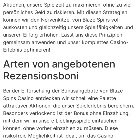
Aktionen, unsere Spielzeit zu maximieren, ohne zu viel
persönliches Geld zu riskieren. Mit diesen Strategien
können wir den Nervenkitzel von Blaze Spins voll
auskosten und gleichzeitig unsere Spielfähigkeiten und
unseren Erfolg erhöhen. Lasst uns diese Prinzipien
gemeinsam anwenden und unser komplettes Casino-
Erlebnis optimieren!
Arten von angebotenen
Rezensionsboni
Bei der Erforschung der Bonusangebote von Blaze
Spins Casino entdecken wir schnell eine Palette
attraktiver Aktionen, die unser Spielerlebnis bereichern.
Besonders verlockend ist der Bonus ohne Einzahlung,
mit dem wir in unsere Lieblingsspiele eintauchen
können, ohne vorher einzahlen zu müssen. Diese
risikofreie Möglichkeit ist ideal, um das Casino