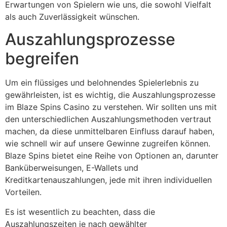
Erwartungen von Spielern wie uns, die sowohl Vielfalt
als auch Zuverlässigkeit wünschen.
Auszahlungsprozesse
begreifen
Um ein flüssiges und belohnendes Spielerlebnis zu
gewährleisten, ist es wichtig, die Auszahlungsprozesse
im Blaze Spins Casino zu verstehen. Wir sollten uns mit
den unterschiedlichen Auszahlungsmethoden vertraut
machen, da diese unmittelbaren Einfluss darauf haben,
wie schnell wir auf unsere Gewinne zugreifen können.
Blaze Spins bietet eine Reihe von Optionen an, darunter
Banküberweisungen, E-Wallets und
Kreditkartenauszahlungen, jede mit ihren individuellen
Vorteilen.
Es ist wesentlich zu beachten, dass die
Auszahlungszeiten je nach gewählter