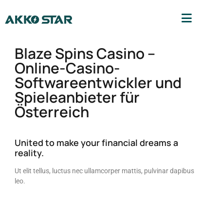
Blaze Spins Casino –
Online-Casino-
Softwareentwickler und
Spieleanbieter für
Österreich
United to make your financial dreams a
reality.
Ut elit tellus, luctus nec ullamcorper mattis, pulvinar dapibus
leo.