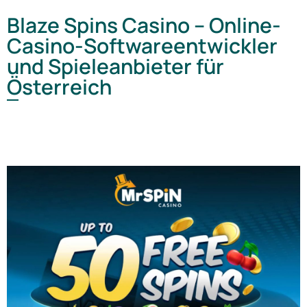
Blaze Spins Casino – Online-
Casino-Softwareentwickler
und Spieleanbieter für
Österreich