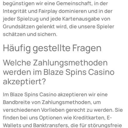
begünstigen wir eine Gemeinschaft, in der
Integrität und Fairplay dominieren und in der
jeder Spielzug und jede Kartenausgabe von
Grundsätzen gelenkt wird, die unsere Spieler
schätzen und sichern.
Häufig gestellte Fragen
Welche Zahlungsmethoden
werden im Blaze Spins Casino
akzeptiert?
Im Blaze Spins Casino akzeptieren wir eine
Bandbreite von Zahlungsmethoden, um
verschiedenen Vorlieben gerecht zu werden. Sie
finden bei uns Optionen wie Kreditkarten, E-
Wallets und Banktransfers, die für störungsfreie