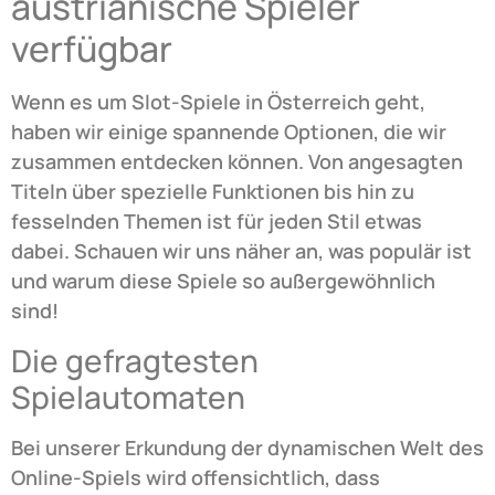
austrianische Spieler
verfügbar
Wenn es um Slot-Spiele in Österreich geht,
haben wir einige spannende Optionen, die wir
zusammen entdecken können. Von angesagten
Titeln über spezielle Funktionen bis hin zu
fesselnden Themen ist für jeden Stil etwas
dabei. Schauen wir uns näher an, was populär ist
und warum diese Spiele so außergewöhnlich
sind!
Die gefragtesten
Spielautomaten
Bei unserer Erkundung der dynamischen Welt des
Online-Spiels wird offensichtlich, dass