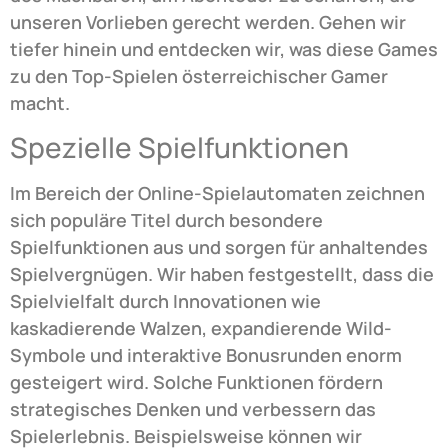
unseren Vorlieben gerecht werden. Gehen wir
tiefer hinein und entdecken wir, was diese Games
zu den Top-Spielen österreichischer Gamer
macht.
Spezielle Spielfunktionen
Im Bereich der Online-Spielautomaten zeichnen
sich populäre Titel durch besondere
Spielfunktionen aus und sorgen für anhaltendes
Spielvergnügen. Wir haben festgestellt, dass die
Spielvielfalt durch Innovationen wie
kaskadierende Walzen, expandierende Wild-
Symbole und interaktive Bonusrunden enorm
gesteigert wird. Solche Funktionen fördern
strategisches Denken und verbessern das
Spielerlebnis. Beispielsweise können wir