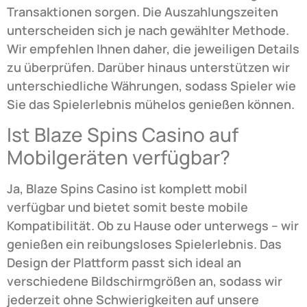
Transaktionen sorgen. Die Auszahlungszeiten
unterscheiden sich je nach gewählter Methode.
Wir empfehlen Ihnen daher, die jeweiligen Details
zu überprüfen. Darüber hinaus unterstützen wir
unterschiedliche Währungen, sodass Spieler wie
Sie das Spielerlebnis mühelos genießen können.
Ist Blaze Spins Casino auf
Mobilgeräten verfügbar?
Ja, Blaze Spins Casino ist komplett mobil
verfügbar und bietet somit beste mobile
Kompatibilität. Ob zu Hause oder unterwegs – wir
genießen ein reibungsloses Spielerlebnis. Das
Design der Plattform passt sich ideal an
verschiedene Bildschirmgrößen an, sodass wir
jederzeit ohne Schwierigkeiten auf unsere