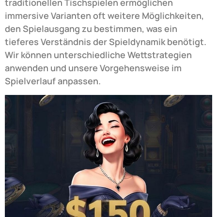
traditionellen Tischspielen ermöglichen
immersive Varianten oft weitere Möglichkeiten,
den Spielausgang zu bestimmen, was ein
tieferes Verständnis der Spieldynamik benötigt.
Wir können unterschiedliche Wettstrategien
anwenden und unsere Vorgehensweise im
Spielverlauf anpassen.