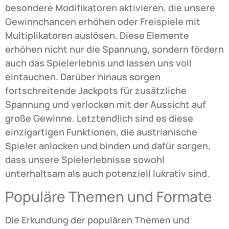
besondere Modifikatoren aktivieren, die unsere
Gewinnchancen erhöhen oder Freispiele mit
Multiplikatoren auslösen. Diese Elemente
erhöhen nicht nur die Spannung, sondern fördern
auch das Spielerlebnis und lassen uns voll
eintauchen. Darüber hinaus sorgen
fortschreitende Jackpots für zusätzliche
Spannung und verlocken mit der Aussicht auf
große Gewinne. Letztendlich sind es diese
einzigartigen Funktionen, die austrianische
Spieler anlocken und binden und dafür sorgen,
dass unsere Spielerlebnisse sowohl
unterhaltsam als auch potenziell lukrativ sind.
Populäre Themen und Formate
Die Erkundung der populären Themen und