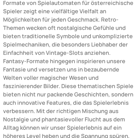
Formate von Spielautomaten für österreichische
Spieler zeigt eine vielfältige Vielfalt an
Möglichkeiten für jeden Geschmack. Retro-
Themen wecken oft nostalgische Gefühle und
bieten traditionelle Symbole und unkomplizierte
Spielmechaniken, die besonders Liebhaber der
Einfachheit von Vintage-Slots anziehen.
Fantasy-Formate hingegen inspirieren unsere
Fantasie und versetzen uns in bezaubernde
Welten voller magischer Wesen und
faszinierender Bilder. Diese thematischen Spiele
bieten nicht nur packende Geschichten, sondern
auch innovative Features, die das Spielerlebnis
verbessern. Mit der richtigen Mischung aus
Nostalgie und phantasievoller Flucht aus dem
Alltag können wir unser Spielerlebnis auf ein
höheres Level heben und die Spannung spüren,