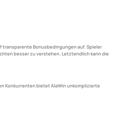
uf transparente Bonusbedingungen auf. Spieler
ichten besser zu verstehen. Letztendlich kann die
gen Konkurrenten bietet AlaWin unkomplizierte