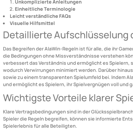
Unkomplizierte Anleitungen
Einheitliche Terminologie
Leicht verständliche FAQs
Visuelle Hilfsmittel
Detaillierte Aufschlüsselung
Das Begreifen der AlaWin-Regeln ist für alle, die ihr Gam
die Bedingungen ohne Missverständnisse verstehen können
verbessert das Verständnis und ermöglicht es Spielern, s
wodurch Verwirrungen minimiert werden. Darüber hinaus 
sowie zu einem transparenten Spielumfeld bei. Indem AlaW
und ermöglicht es Spielern, ihr Spielvergnügen voll und 
Wichtigste Vorteile klarer S
Klare Vertragsbedingungen sind in der Glücksspielbranc
Spieler die Regeln begreifen, können sie informierte En
Spielerlebnis für alle Beteiligten.