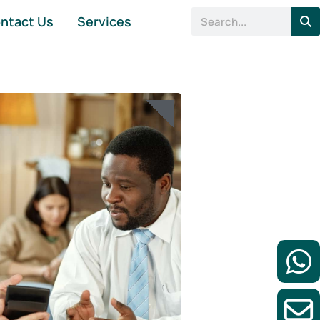
ntact Us
Services