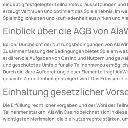
eindeutig festgelegter Teilnahmevoraussetzungen und l
erzeugt Vertrauen und optimiert das Spielerlebnis. Im we
Spielmöglichkeiten und -zufriedenheit auswirken und Al
Einblick über die AGB von Ala
Bei der Durchsicht der Nutzungsbedingungen von AlaWin C
Zusammenfassung der Bedingungen bietet Spielern wesent
erklären die Aufgaben von Casino und Nutzern und gewähr
und geschütztes Umfeld für alle Teilnehmer zu ermögli
Durch die klare Aufbereitung dieser Elemente trägt AlaWin
gesamte Zufriedenheit gesteigert wird. Das Erfassen dies
Einhaltung gesetzlicher Vors
Die Erfüllung rechtlicher Vorgaben und der Wohl der Teil
Teilnehmer stärken. AlaWin Casino zeichnet sich in diese
wichtigsten Merkmalen, die die Nutzerrechte stärken, u