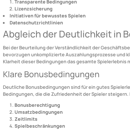
Transparente Bedingungen
Lizenzsicherung
Initiativen für bewusstes Spielen
Datenschutzrichtlinien
Abgleich der Deutlichkeit in
Bei der Beurteilung der Verständlichkeit der Geschäfts
bevorzugen unkomplizierte Auszahlungsprozesse und klare
Klarheit dieser Bedingungen das gesamte Spielerlebnis 
Klare Bonusbedingungen
Deutliche Bonusbedingungen sind für ein gutes Spielerle
Bedingungen, die die Zufriedenheit der Spieler steigern.
Bonusberechtigung
Umsatzbedingungen
Zeitlimits
Spielbeschränkungen