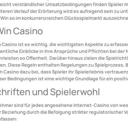
eicht verständlicher Umsatzbedingungen finden Spieler m
iteren Verlauf der Erörterung wird es aufregend sein zu un
aWin so im konkurrenzreichen Glücksspielmarkt auszeichn
Win Casino
asino ist es wichtig, die wichtigsten Aspekte zu erfassen,
liche Einblicke in ihre Ansprüche und Pflichten bei der 
leisten so Offenheit. Darüber hinaus zielen die Spielrich
chen. Diese Regeln enthalten Regelungen zu Spielprozess
 Casino dazu bei, dass Spieler ihr Spielerlebnis vertrauen
er Bedingungen ist eine wichtige Grundlage für ein positiv
chriften und Spielerwohl
nehmer sind für jedes angesehene Internet-Casino von wese
r Beziehung durch die Befolgung strikter regulatorischer V
mfassen: