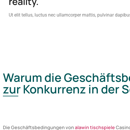
reality.
Ut elit tellus, luctus nec ullamcorper mattis, pulvinar dapibu
Warum die Geschäftsbe
zur Konkurrenz in der 
Die Geschäftsbedingungen von
alawin tischspiele
Casino