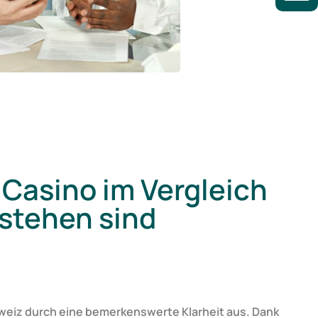
Casino im Vergleich
rstehen sind
hweiz durch eine bemerkenswerte Klarheit aus. Dank