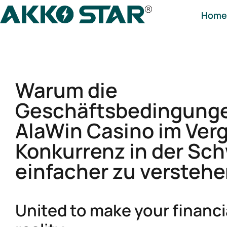
Home
Warum die
Geschäftsbedingung
AlaWin Casino im Verg
Konkurrenz in der Sc
einfacher zu verstehe
United to make your financi