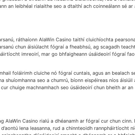
an leibhéal rialaithe seo a dtaithí ach coinneálann sé ar an
earsanú, ráthaíonn AlaWin Casino taithí cluichíochta pearson
hearsanú chun áisiúlacht fógraí a fheabhsú, ag scagadh teacht
irtíocht imreoirí, mar go bhfaigheann úsáideoirí fógraí fao
hail foláirimh cluiche nó fógraí cuntais, agus an bealach se
í na shuíomhanna seo a chumrú, bíonn eispéireas níos áisiúil
 cur chuige machnamhach seo úsáideoirí chun bheith ar an 
g AlaWin Casino rialú a dhéanamh ar fógraí cur chun cinn. Is 
d’aontú lena leasanna, rud a chinnteoidh rannpháirtíocht nío