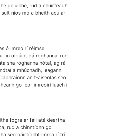
ithe gcluiche, rud a chuirfeadh
 sult níos mó a bheith acu ar
as ó imreoirí réimse
 in oiriúint dá roghanna, rud
hta sna roghanna nótaí, ag rá
 nótaí a mhúchadh, leagann
. Cabhraíonn an t-aiseolas seo
heann go leor imreoirí luach i
the fógra ar fáil atá deartha
ca, rud a chinntíonn go
a seo páirtíocht imreoirí trí