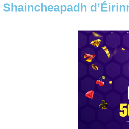
Shaincheapadh d’Éirin