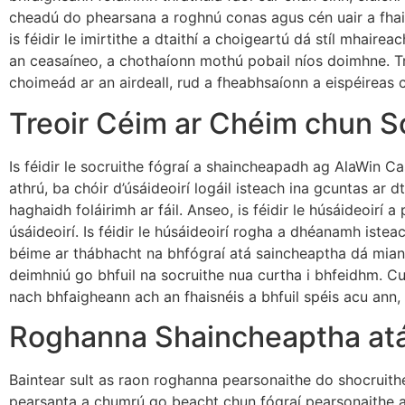
cheadú do phearsana a roghnú conas agus cén uair a fhaigh
is féidir le imirtithe a dtaithí a choigeartú dá stíl mhair
an ceasaíneo, a chothaíonn mothú pobail níos doimhne. Trí
choimeád ar an airdeall, rud a fheabhsaíonn a eispéireas 
Treoir Céim ar Chéim chun So
Is féidir le socruithe fógraí a shaincheapadh ag AlaWin C
athrú, ba chóir d’úsáideoirí logáil isteach ina gcuntas ar d
haghaidh foláirimh ar fáil. Anseo, is féidir le húsáideoirí 
úsáideoirí. Is féidir le húsáideoirí rogha a dhéanamh iste
béime ar thábhacht na bhfógraí atá saincheaptha dá miant
deimhniú go bhfuil na socruithe nua curtha i bhfeidhm. Cuir
nach bhfaigheann ach an fhaisnéis a bhfuil spéis acu ann
Roghanna Shaincheaptha atá a
Baintear sult as raon roghanna pearsonaithe do shocruithe
pearsanta a chumrú go beacht chun fógraí pearsonaithe a 