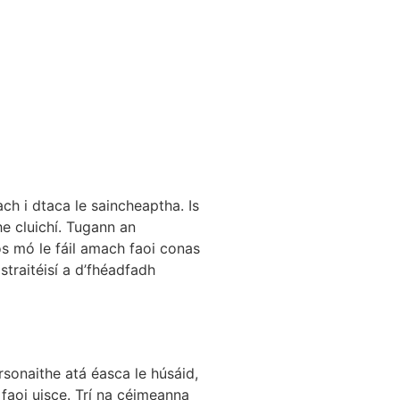
h i dtaca le saincheaptha. Is
he cluichí. Tugann an
os mó le fáil amach faoi conas
traitéisí a d’fhéadfadh
sonaithe atá éasca le húsáid,
 faoi uisce. Trí na céimeanna