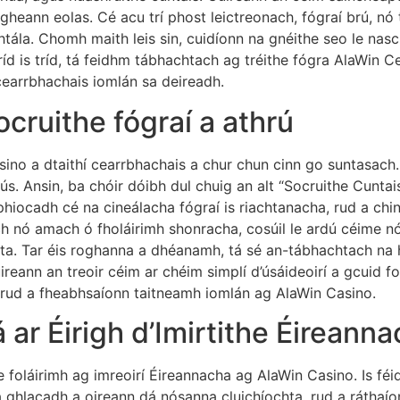
eann eolas. Cé acu trí phost leictreonach, fógraí brú, nó t
eachtála. Chomh maith leis sin, cuidíonn na gnéithe seo le nas
d is tríd, tá feidhm tábhachtach ag tréithe fógra AlaWin C
cearrbhachais iomlán sa deireadh.
cruithe fógraí a athrú
asino a dtaithí cearrbhachais a chur chun cinn go suntasac
tús. Ansin, ba chóir dóibh dul chuig an alt “Socruithe Cuntais
a phiocadh cé na cineálacha fógraí is riachtanacha, rud a chi
ach nó amach ó fholáirimh shonracha, cosúil le ardú céime n
a. Tar éis roghanna a dhéanamh, tá sé an-tábhachtach na h
eann an treoir céim ar chéim simplí d’úsáideoirí a gcuid fol
, rud a fheabhsaíonn taitneamh iomlán ag AlaWin Casino.
r Éirigh d’Imirtithe Éireann
 foláirimh ag imreoirí Éireannacha ag AlaWin Casino. Is féi
ghlacadh a oireann dá nósanna cluichíochta, rud a ráthaíon