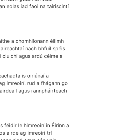
 eolas iad faoi na tairiscintí
aithe a chomhlíonann éilimh
aireachtaí nach bhfuil spéis
i cluichí agus ardú céime a
achadta is oiriúnaí a
 ag imreoirí, rud a fhágann go
airdeall agus rannpháirteach
féidir le himreoirí in Éirinn a
s airde ag imreoirí trí