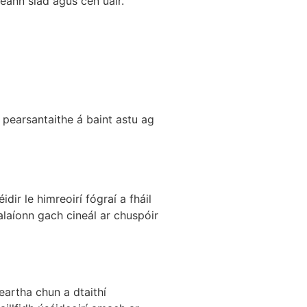
ann siad agus cén uair.
s pearsantaithe á baint astu ag
dir le himreoirí fógraí a fháil
talaíonn gach cineál ar chuspóir
deartha chun a dtaithí