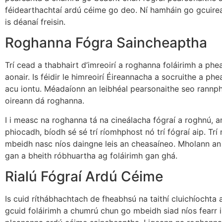
féidearthachtaí ardú céime go deo. Ní hamháin go gcuireann 
is déanaí freisin.
Roghanna Fógra Saincheaptha
Trí cead a thabhairt d’imreoirí a roghanna foláirimh a ph
aonair. Is féidir le himreoirí Éireannacha a socruithe a p
acu iontu. Méadaíonn an leibhéal pearsonaithe seo rannphá
oireann dá roghanna.
I i measc na roghanna tá na cineálacha fógraí a roghnú, am
phiocadh, bíodh sé sé trí ríomhphost nó trí fógraí aip. Tr
mbeidh nasc níos daingne leis an cheasaíneo. Mholann an
gan a bheith róbhuartha ag foláirimh gan ghá.
Rialú Fógraí Ardú Céime
Is cuid ríthábhachtach de fheabhsú na taithí cluichíochta a
gcuid foláirimh a chumrú chun go mbeidh siad níos fearr i 