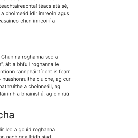
eachtaireachtaí téacs atá sé,
c a choimeád idir imreoirí agus
easaíneo chun imreoirí a
h. Chun na roghanna seo a
”, áit a bhfuil roghanna le
nntíonn rannpháirtíocht is fearr
ó nuashonruithe cluiche, ag cur
athruithe a choinneáil, ag
áirimh a bhainistiú, ag cinntiú
acha
dir leo a gcuid roghanna
n nach gcaillfidh siad