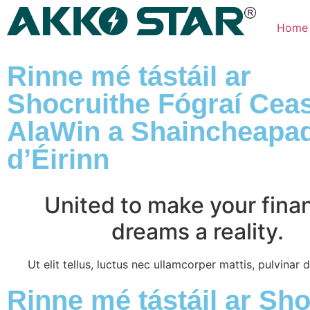
Home
Rinne mé tástáil ar
Shocruithe Fógraí Cea
AlaWin a Shaincheapa
d’Éirinn
United to make your finan
dreams a reality.
Ut elit tellus, luctus nec ullamcorper mattis, pulvinar 
Rinne mé tástáil ar Sh