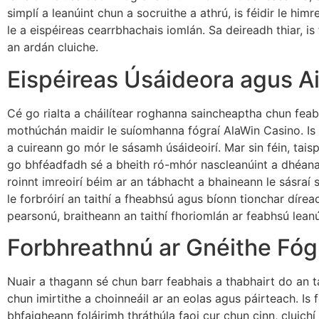
simplí a leanúint chun a socruithe a athrú, is féidir le hi
le a eispéireas cearrbhachais iomlán. Sa deireadh thiar, i
an ardán cluiche.
Eispéireas Úsáideora agus A
Cé go rialta a cháilítear roghanna saincheaptha chun feab
mothúchán maidir le suíomhanna fógraí AlaWin Casino. Is 
a cuireann go mór le sásamh úsáideoirí. Mar sin féin, tais
go bhféadfadh sé a bheith ró-mhór nascleanúint a dhéanam
roinnt imreoirí béim ar an tábhacht a bhaineann le sásraí s
le forbróirí an taithí a fheabhsú agus bíonn tionchar díre
pearsonú, braitheann an taithí fhoriomlán ar feabhsú leanú
Forbhreathnú ar Gnéithe Fóg
Nuair a thagann sé chun barr feabhais a thabhairt do an ta
chun imirtithe a choinneáil ar an eolas agus páirteach. Is
bhfaigheann foláirimh thráthúla faoi cur chun cinn, cluich