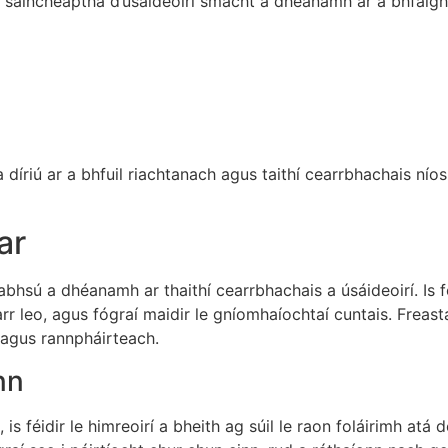
saincheaptha d’úsáideoirí smacht a dhéanamh ar a bhfaighe
 díriú ar a bhfuil riachtanach agus taithí cearrbhachais nío
ar
bhsú a dhéanamh ar thaithí cearrbhachais a úsáideoirí. Is féi
fearr leo, agus fógraí maidir le gníomhaíochtaí cuntais. Freas
s agus rannpháirteach.
nn
, is féidir le himreoirí a bheith ag súil le raon foláirimh atá 