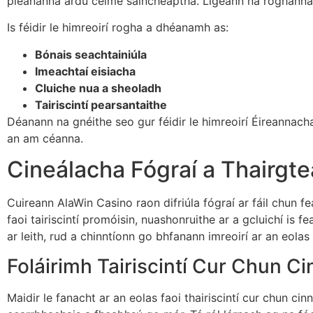
pleananna ardú céime saincheaptha. Ligeann na roghanna 
Is féidir le himreoirí rogha a dhéanamh as:
Bónais seachtainiúla
Imeachtaí eisiacha
Cluiche nua a sheoladh
Tairiscintí pearsantaithe
Déanann na gnéithe seo gur féidir le himreoirí Éireannacha
an am céanna.
Cineálacha Fógraí a Thairgte
Cuireann AlaWin Casino raon difriúla fógraí ar fáil chun fea
faoi tairiscintí promóisin, nuashonruithe ar a gcluichí is 
ar leith, rud a chinntíonn go bhfanann imreoirí ar an eola
Foláirimh Tairiscintí Cur Chun Ci
Maidir le fanacht ar an eolas faoi thairiscintí cur chun cinn