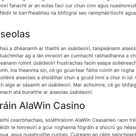
mreoirí fanacht ar an eolas faoi cur chun cinn agus nuashonru
s féidir le barrfheabhsú na bhfógraí seo rannpháirtíocht agus
iseolas
hsú a dhéanamh ar thaithí an úsáideoirí, taispeánann aiseol
luachmhar ag a lán imreoirí an cumhacht rabhadhanna a chur
peánann roinnt úsáideoirí frustrachas faoin easpa soiléireac
h. Ina theannta sin, cé go gcuirtear fáilte roimh an rogha
oiléire aiseolais a sholáthar chun a gcuid imní a chur in iúl
ach aige ar sásamh an úsáideoirí. Mar achoimre, cé go bhfaig
nach atá bunaithe ar aiseolas úsáideoirí.
ráin AlaWin Casino
ithí cearrbhachais, soláthraíonn AlaWin Ceasaíneo raon tréi
 féidir le himreoirí a gcur roghanna fógráin a shocrú go héas
í nua, agus nuashruithe cuntais. Cuireann an céim saincheapth