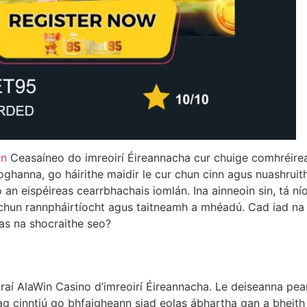
in
Ceasaíneo do imreoirí Éireannacha cur chuige comhréireac
roghanna, go háirithe maidir le cur chun cinn agus nuashruit
an eispéireas cearrbhachais iomlán. Ina ainneoin sin, tá ní
h chun rannpháirtíocht agus taitneamh a mhéadú. Cad iad na s
 as na shocraithe seo?
aí AlaWin Casino d’imreoirí Éireannacha. Le deiseanna pear
na, ag cinntiú go bhfaigheann siad eolas ábhartha gan a bheith