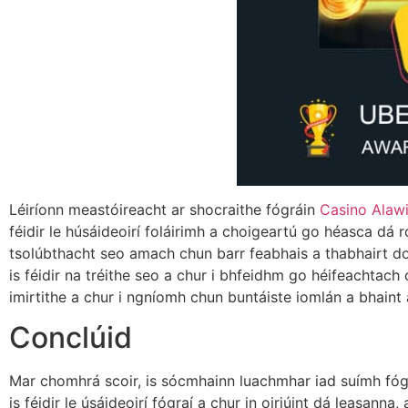
Léiríonn meastóireacht ar shocraithe fógráin
Casino Alaw
féidir le húsáideoirí foláirimh a choigeartú go héasca dá 
tsolúbthacht seo amach chun barr feabhais a thabhairt do 
is féidir na tréithe seo a chur i bhfeidhm go héifeachtac
imirtithe a chur i ngníomh chun buntáiste iomlán a bhaint
Conclúid
Mar chomhrá scoir, is sócmhainn luachmhar iad suímh fógr
is féidir le úsáideoirí fógraí a chur in oiriúint dá leasan