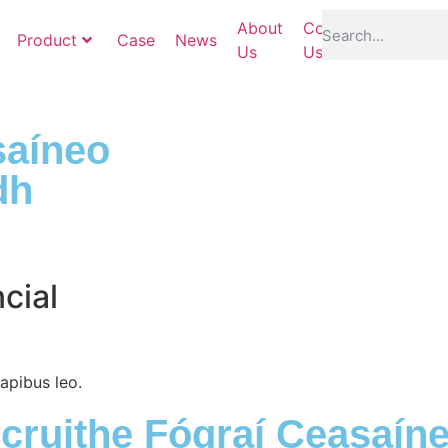
About
Contact
Product
Case
News
Services
Us
Us
saíneo
dh
cial
dapibus leo.
ocruithe Fógraí Ceasaín