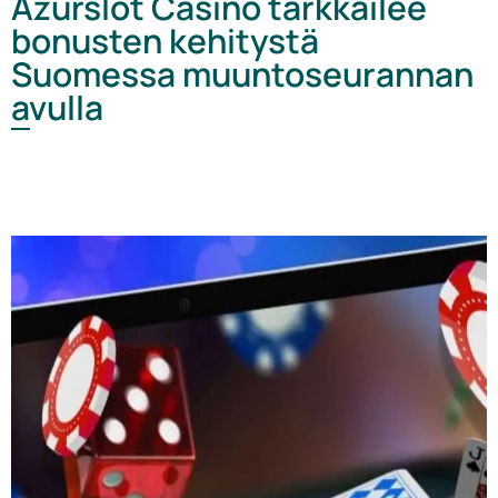
Azurslot Casino tarkkailee
bonusten kehitystä
Suomessa muuntoseurannan
avulla