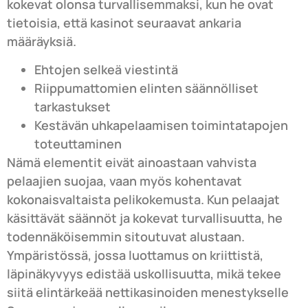
kokevat olonsa turvallisemmaksi, kun he ovat
tietoisia, että kasinot seuraavat ankaria
määräyksiä.
Ehtojen selkeä viestintä
Riippumattomien elinten säännölliset
tarkastukset
Kestävän uhkapelaamisen toimintatapojen
toteuttaminen
Nämä elementit eivät ainoastaan vahvista
pelaajien suojaa, vaan myös kohentavat
kokonaisvaltaista pelikokemusta. Kun pelaajat
käsittävät säännöt ja kokevat turvallisuutta, he
todennäköisemmin sitoutuvat alustaan.
Ympäristössä, jossa luottamus on kriittistä,
läpinäkyvyys edistää uskollisuutta, mikä tekee
siitä elintärkeää nettikasinoiden menestykselle