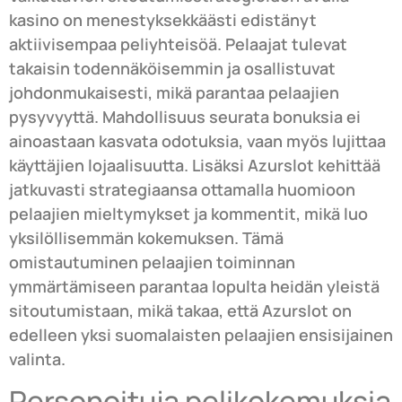
kasino on menestyksekkäästi edistänyt
aktiivisempaa peliyhteisöä. Pelaajat tulevat
takaisin todennäköisemmin ja osallistuvat
johdonmukaisesti, mikä parantaa pelaajien
pysyvyyttä. Mahdollisuus seurata bonuksia ei
ainoastaan kasvata odotuksia, vaan myös lujittaa
käyttäjien lojaalisuutta. Lisäksi Azurslot kehittää
jatkuvasti strategiaansa ottamalla huomioon
pelaajien mieltymykset ja kommentit, mikä luo
yksilöllisemmän kokemuksen. Tämä
omistautuminen pelaajien toiminnan
ymmärtämiseen parantaa lopulta heidän yleistä
sitoutumistaan, mikä takaa, että Azurslot on
edelleen yksi suomalaisten pelaajien ensisijainen
valinta.
Personoituja pelikokemuksia