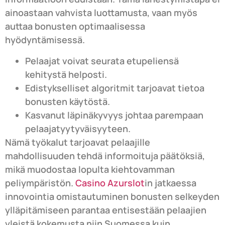
ainoastaan vahvista luottamusta, vaan myös
auttaa bonusten optimaalisessa
hyödyntämisessä.
Pelaajat voivat seurata etupeliensä
kehitystä helposti.
Edistykselliset algoritmit tarjoavat tietoa
bonusten käytöstä.
Kasvanut läpinäkyvyys johtaa parempaan
pelaajatyytyväisyyteen.
Nämä työkalut tarjoavat pelaajille
mahdollisuuden tehdä informoituja päätöksiä,
mikä muodostaa lopulta kiehtovamman
peliympäristön.
Casino Azurslot
in jatkaessa
innovointia omistautuminen bonusten selkeyden
ylläpitämiseen parantaa entisestään pelaajien
yleistä kokemusta niin Suomessa kuin