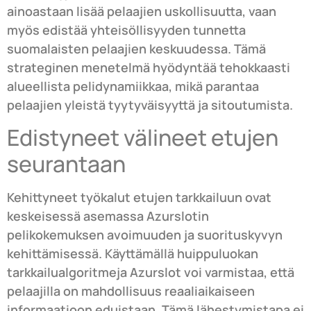
ainoastaan lisää pelaajien uskollisuutta, vaan
myös edistää yhteisöllisyyden tunnetta
suomalaisten pelaajien keskuudessa. Tämä
strateginen menetelmä hyödyntää tehokkaasti
alueellista pelidynamiikkaa, mikä parantaa
pelaajien yleistä tyytyväisyyttä ja sitoutumista.
Edistyneet välineet etujen
seurantaan
Kehittyneet työkalut etujen tarkkailuun ovat
keskeisessä asemassa Azurslotin
pelikokemuksen avoimuuden ja suorituskyvyn
kehittämisessä. Käyttämällä huippuluokan
tarkkailualgoritmeja Azurslot voi varmistaa, että
pelaajilla on mahdollisuus reaaliaikaiseen
informaatioon eduistaan. Tämä lähestymistapa ei