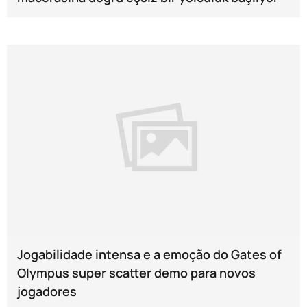
Jogabilidade intensa e a emoção do Gates of
Olympus super scatter demo para novos
jogadores