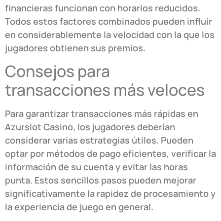
financieras funcionan con horarios reducidos.
Todos estos factores combinados pueden influir
en considerablemente la velocidad con la que los
jugadores obtienen sus premios.
Consejos para
transacciones más veloces
Para garantizar transacciones más rápidas en
Azurslot Casino, los jugadores deberían
considerar varias estrategias útiles. Pueden
optar por métodos de pago eficientes, verificar la
información de su cuenta y evitar las horas
punta. Estos sencillos pasos pueden mejorar
significativamente la rapidez de procesamiento y
la experiencia de juego en general.