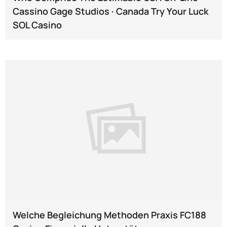
Cassino Gage Studios · Canada Try Your Luck
SOL Casino
Welche Begleichung Methoden Praxis FC188