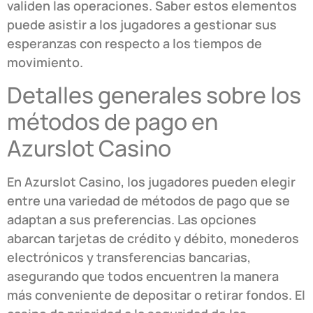
validen las operaciones. Saber estos elementos
puede asistir a los jugadores a gestionar sus
esperanzas con respecto a los tiempos de
movimiento.
Detalles generales sobre los
métodos de pago en
Azurslot Casino
En Azurslot Casino, los jugadores pueden elegir
entre una variedad de métodos de pago que se
adaptan a sus preferencias. Las opciones
abarcan tarjetas de crédito y débito, monederos
electrónicos y transferencias bancarias,
asegurando que todos encuentren la manera
más conveniente de depositar o retirar fondos. El