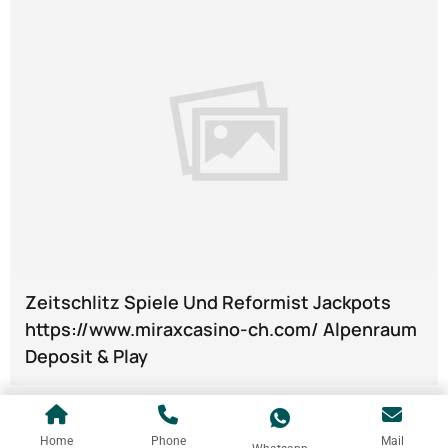
Zeitschlitz Spiele Und Reformist Jackpots
https://www.miraxcasino-ch.com/ Alpenraum
Deposit & Play
Home
Phone
Mail