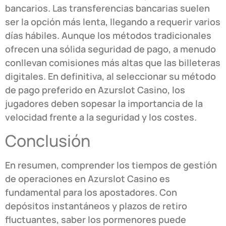
bancarios. Las transferencias bancarias suelen
ser la opción más lenta, llegando a requerir varios
días hábiles. Aunque los métodos tradicionales
ofrecen una sólida seguridad de pago, a menudo
conllevan comisiones más altas que las billeteras
digitales. En definitiva, al seleccionar su método
de pago preferido en Azurslot Casino, los
jugadores deben sopesar la importancia de la
velocidad frente a la seguridad y los costes.
Conclusión
En resumen, comprender los tiempos de gestión
de operaciones en Azurslot Casino es
fundamental para los apostadores. Con
depósitos instantáneos y plazos de retiro
fluctuantes, saber los pormenores puede