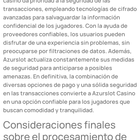
casino da prioridad a la seguridad de las
transacciones, empleando tecnologías de cifrado
avanzadas para salvaguardar la información
confidencial de los jugadores. Con la ayuda de
proveedores confiables, los usuarios pueden
disfrutar de una experiencia sin problemas, sin
preocuparse por filtraciones de datos. Además,
Azurslot actualiza constantemente sus medidas
de seguridad para anticiparse a posibles
amenazas. En definitiva, la combinación de
diversas opciones de pago y una sólida seguridad
en las transacciones convierte a Azurslot Casino
en una opción confiable para los jugadores que
buscan comodidad y tranquilidad.
Consideraciones finales
sobre el procesamiento de