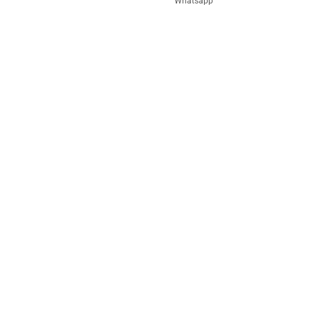
Whatsapp