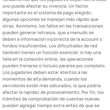
uno puede afectar su vivencia. Un factor
importante es el sistema de pago elegido;
algunas opciones se manejan más rápido que
otras. Asimismo, los fallos en las transacciones
pueden generar retrasos, que a menudo se
deben a información incorrecta de la account o
fondos insuficientes. Los dificultades de red
también tienen un función esencial; si hay una
falla en la conexión online, las operaciones
pueden frenarse o incluso pararse por completo.
Los jugadores deben estar atentos a las
momentos de alta demanda, cuando los
servidores están más saturados, lo que podría
afectar la rapidez de procesamiento. Por fin, los
trámites de comprobación de cuentas nuevas
pueden agregar tiempo extra antes de que se