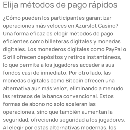
Elija métodos de pago rápidos
¿Cómo pueden los participantes garantizar
operaciones más veloces en Azurslot Casino?
Una forma eficaz es elegir métodos de pago
eficientes como billeteras digitales y monedas
digitales. Los monederos digitales como PayPal o
Skrill ofrecen depósitos y retiros instantáneos,
lo que permite a los jugadores acceder a sus
fondos casi de inmediato. Por otro lado, las
monedas digitales como Bitcoin ofrecen una
alternativa aún más veloz, eliminando a menudo
las retrasos de la banca convencional. Estos
formas de abono no solo aceleran las
operaciones, sino que también aumentan la
seguridad, ofreciendo seguridad a los jugadores.
Al elegir por estas alternativas modernas, los