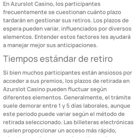
En Azurslot Casino, los participantes
frecuentemente se cuestionan cuánto plazo
tardarán en gestionar sus retiros. Los plazos de
espera pueden variar, influenciados por diversos
elementos. Entender estos factores les ayudará
a manejar mejor sus anticipaciones.
Tiempos estándar de retiro
Si bien muchos participantes están ansiosos por
acceder a sus premios, los plazos de retirada en
Azurslot Casino pueden fluctuar según
diferentes elementos. Generalmente, el trámite
suele demorar entre 1 y 5 días laborales, aunque
este periodo puede variar según el método de
retirada seleccionado. Las billeteras electrónicas
suelen proporcionar un acceso más rápido,