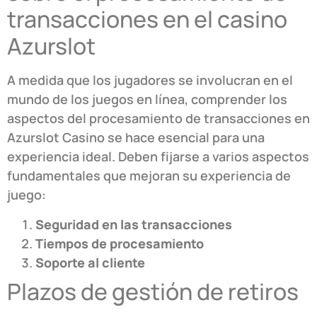
transacciones en el casino
Azurslot
A medida que los jugadores se involucran en el
mundo de los juegos en línea, comprender los
aspectos del procesamiento de transacciones en
Azurslot Casino se hace esencial para una
experiencia ideal. Deben fijarse a varios aspectos
fundamentales que mejoran su experiencia de
juego:
Seguridad en las transacciones
Tiempos de procesamiento
Soporte al cliente
Plazos de gestión de retiros