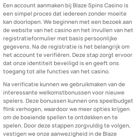
Een account aanmaken bij Blaze Spins Casino is
een simpel proces dat iedereen zonder moeite
kan doorlopen. We beginnen met een bezoek aan
de website van het casino en het invullen van het
registratieformulier met basis persoonlijke
gegevens. Na de registratie is het belangrijk om
het account te verifiëren. Deze stap zorgt ervoor
dat onze identiteit beveiligd is en geeft ons
toegang tot alle functies van het casino.
Na verificatie kunnen we gebruikmaken van de
interessante welkomstbonussen voor nieuwe
spelers. Deze bonussen kunnen ons speelbudget
flink verhogen, waardoor we meer opties krijgen
om de boeiende spellen te ontdekken en te
spelen. Door deze stappen zorgvuldig te volgen,
vestigen we onze aanwezigheid in de Blaze