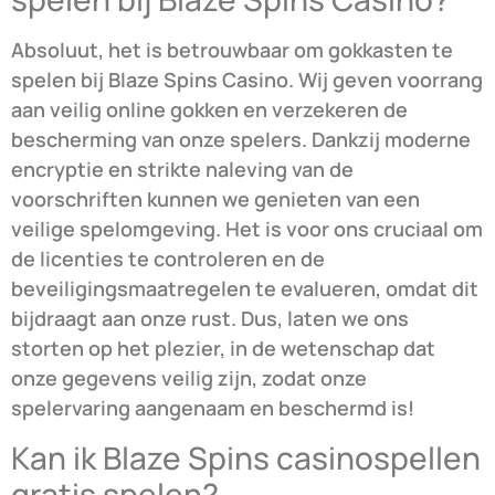
Absoluut, het is betrouwbaar om gokkasten te
spelen bij Blaze Spins Casino. Wij geven voorrang
aan veilig online gokken en verzekeren de
bescherming van onze spelers. Dankzij moderne
encryptie en strikte naleving van de
voorschriften kunnen we genieten van een
veilige spelomgeving. Het is voor ons cruciaal om
de licenties te controleren en de
beveiligingsmaatregelen te evalueren, omdat dit
bijdraagt aan onze rust. Dus, laten we ons
storten op het plezier, in de wetenschap dat
onze gegevens veilig zijn, zodat onze
spelervaring aangenaam en beschermd is!
Kan ik Blaze Spins casinospellen
gratis spelen?