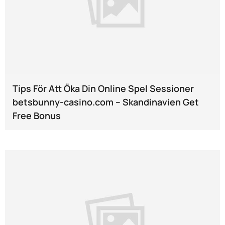
Tips För Att Öka Din Online Spel Sessioner
betsbunny-casino.com – Skandinavien Get
Free Bonus