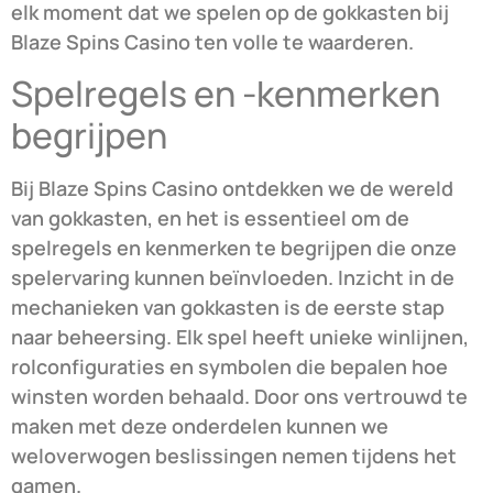
elk moment dat we spelen op de gokkasten bij
Blaze Spins Casino ten volle te waarderen.
Spelregels en -kenmerken
begrijpen
Bij Blaze Spins Casino ontdekken we de wereld
van gokkasten, en het is essentieel om de
spelregels en kenmerken te begrijpen die onze
spelervaring kunnen beïnvloeden. Inzicht in de
mechanieken van gokkasten is de eerste stap
naar beheersing. Elk spel heeft unieke winlijnen,
rolconfiguraties en symbolen die bepalen hoe
winsten worden behaald. Door ons vertrouwd te
maken met deze onderdelen kunnen we
weloverwogen beslissingen nemen tijdens het
gamen.