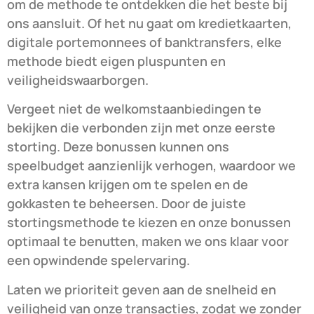
om de methode te ontdekken die het beste bij
ons aansluit. Of het nu gaat om kredietkaarten,
digitale portemonnees of banktransfers, elke
methode biedt eigen pluspunten en
veiligheidswaarborgen.
Vergeet niet de welkomstaanbiedingen te
bekijken die verbonden zijn met onze eerste
storting. Deze bonussen kunnen ons
speelbudget aanzienlijk verhogen, waardoor we
extra kansen krijgen om te spelen en de
gokkasten te beheersen. Door de juiste
stortingsmethode te kiezen en onze bonussen
optimaal te benutten, maken we ons klaar voor
een opwindende spelervaring.
Laten we prioriteit geven aan de snelheid en
veiligheid van onze transacties, zodat we zonder