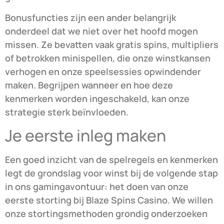
Bonusfuncties zijn een ander belangrijk
onderdeel dat we niet over het hoofd mogen
missen. Ze bevatten vaak gratis spins, multipliers
of betrokken minispellen, die onze winstkansen
verhogen en onze speelsessies opwindender
maken. Begrijpen wanneer en hoe deze
kenmerken worden ingeschakeld, kan onze
strategie sterk beïnvloeden.
Je eerste inleg maken
Een goed inzicht van de spelregels en kenmerken
legt de grondslag voor winst bij de volgende stap
in ons gamingavontuur: het doen van onze
eerste storting bij Blaze Spins Casino. We willen
onze stortingsmethoden grondig onderzoeken