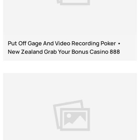
Put Off Gage And Video Recording Poker •
New Zealand Grab Your Bonus Casino 888