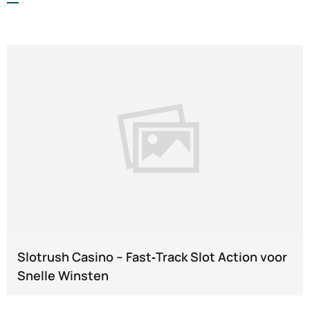
Slotrush Casino – Fast‑Track Slot Action voor
Snelle Winsten