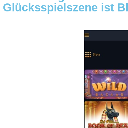
Glücksspielszene ist B