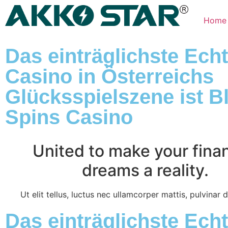
Home
Das einträglichste Ech
Casino in Österreichs
Glücksspielszene ist B
Spins Casino
United to make your finan
dreams a reality.
Ut elit tellus, luctus nec ullamcorper mattis, pulvinar 
Das einträglichste Ech