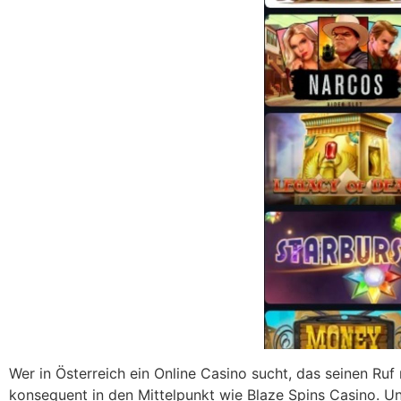
Wer in Österreich ein Online Casino sucht, das seinen Ruf 
konsequent in den Mittelpunkt wie Blaze Spins Casino. Uns