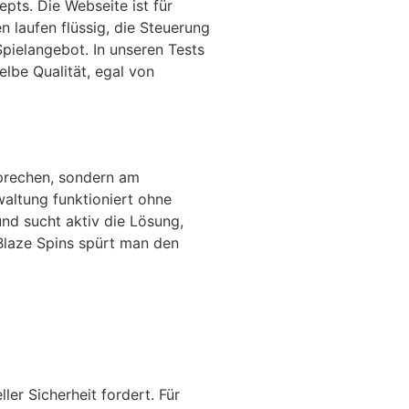
pts. Die Webseite ist für
n laufen flüssig, die Steuerung
Spielangebot. In unseren Tests
lbe Qualität, egal von
rsprechen, sondern am
waltung funktioniert ohne
nd sucht aktiv die Lösung,
Blaze Spins spürt man den
ler Sicherheit fordert. Für