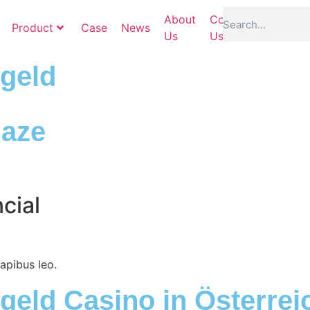
About
Contact
Product
Case
News
Services
Us
Us
tgeld
laze
cial
dapibus leo.
tgeld Casino in Österrei