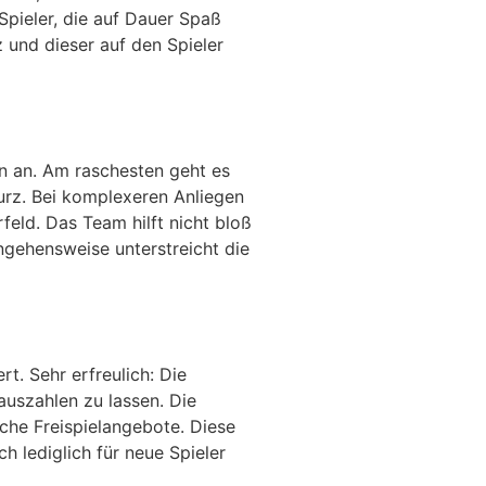
Spieler, die auf Dauer Spaß
 und dieser auf den Spieler
en an. Am raschesten geht es
urz. Bei komplexeren Anliegen
eld. Das Team hilft nicht bloß
gehensweise unterstreicht die
t. Sehr erfreulich: Die
auszahlen zu lassen. Die
che Freispielangebote. Diese
h lediglich für neue Spieler