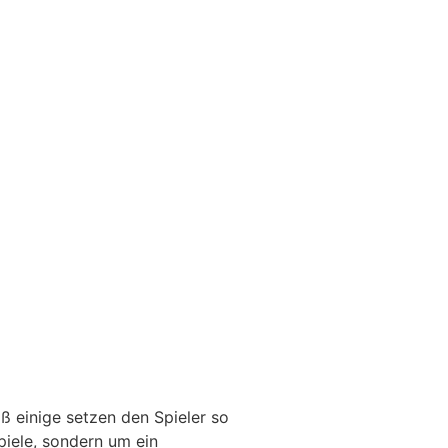
oß einige setzen den Spieler so
piele, sondern um ein