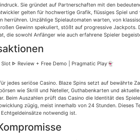
Eindruck. Sie gründet auf Partnerschaften mit den bedeute
twickler gelten für hochwertige Grafik, flüssiges Spiel und 
ren herrühren. Unzählige Spielautomaten warten, von klassi
großen Gewinn spekuliert, stößt auf progressive Jackpots.
at, die sowohl Anfänger wie auch erfahrene Spieler begeist
saktionen
für jedes seriöse Casino. Blaze Spins setzt auf bewährte Za
ldbörsen wie Skrill und Neteller, Guthabenkarten und aktuel
. Beim Auszahlen prüft das Casino die Identität des Spieler
 Abwicklung zügig, meist innerhalb von 24 Stunden. Dieses
 Echtgeldeinsätze notwendig ist.
 Kompromisse