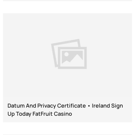
Datum And Privacy Certificate • Ireland Sign
Up Today FatFruit Casino