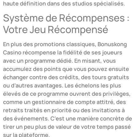
haute définition dans des studios spécialisés.
Système de Récompenses :
Votre Jeu Récompensé
En plus des promotions classiques, Bonuskong
Casino récompense la fidélité de ses joueurs
avec un programme dédié. En misant, vous
accumulez des points que vous pouvez ensuite
échanger contre des crédits, des tours gratuits
ou d’autres avantages. Les échelons les plus
élevés de ce programme ouvrent des privilèges,
comme un gestionnaire de compte attitré, des
retraits traités en priorité ou des invitations à
des événements. C’est une manière concrète de
tirer un peu plus de valeur de votre temps passé
sur la plateforme.