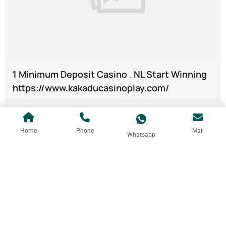
1 Minimum Deposit Casino . NL Start Winning
https://www.kakaducasinoplay.com/
Home
Phone
Mail
Whatsapp