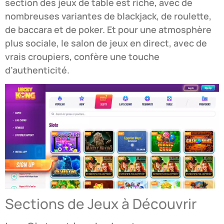
section des jeux de table est riche, avec de
nombreuses variantes de blackjack, de roulette,
de baccara et de poker. Et pour une atmosphère
plus sociale, le salon de jeux en direct, avec de
vrais croupiers, confère une touche
d’authenticité.
Sections de Jeux à Découvrir