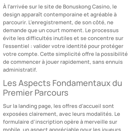
À l’arrivée sur le site de Bonuskong Casino, le
design apparaît contemporaine et agréable à
parcourir. L’enregistrement, de son côté, ne
demande que un court moment. Le processus
évite les difficultés inutiles et se concentre sur
l’essentiel : valider votre identité pour protéger
votre compte. Cette simplicité offre la possibilité
de commencer à jouer rapidement, sans ennuis
administratif.
Les Aspects Fondamentaux du
Premier Parcours
Sur la landing page, les offres d’accueil sont
exposées clairement, avec leurs modalités. Le
formulaire d’inscription opère à merveille sur
mobile, un aspect appréciable pour les joueurs