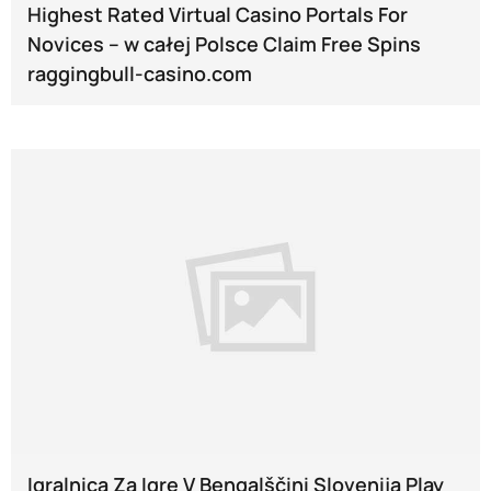
Highest Rated Virtual Casino Portals For
Novices – w całej Polsce Claim Free Spins
raggingbull-casino.com
Igralnica Za Igre V Bengalščini Slovenija Play