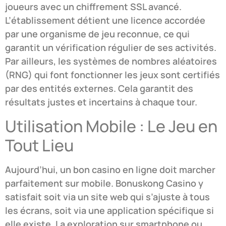
joueurs avec un chiffrement SSL avancé.
L’établissement détient une licence accordée
par une organisme de jeu reconnue, ce qui
garantit un vérification régulier de ses activités.
Par ailleurs, les systèmes de nombres aléatoires
(RNG) qui font fonctionner les jeux sont certifiés
par des entités externes. Cela garantit des
résultats justes et incertains à chaque tour.
Utilisation Mobile : Le Jeu en
Tout Lieu
Aujourd’hui, un bon casino en ligne doit marcher
parfaitement sur mobile. Bonuskong Casino y
satisfait soit via un site web qui s’ajuste à tous
les écrans, soit via une application spécifique si
elle existe. La exploration sur smartphone ou