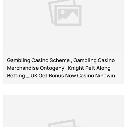
Gambling Casino Scheme , Gambling Casino
Merchandise Ontogeny , Knight Pelt Along
Betting _ UK Get Bonus Now Casino Ninewin