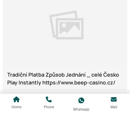
Tradiční Platba Způsob Jednání _ celé Česko
Play Instantly https://www.beep-casino.cz/
Home
Phone
Mail
Whatsapp