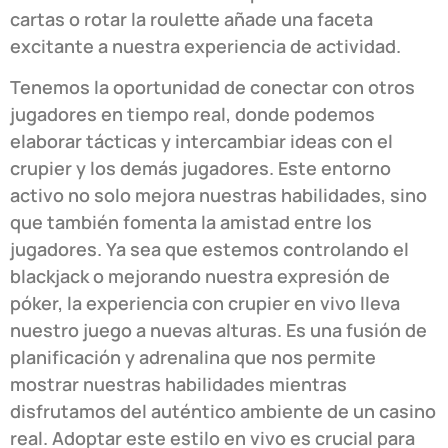
cartas o rotar la roulette añade una faceta
excitante a nuestra experiencia de actividad.
Tenemos la oportunidad de conectar con otros
jugadores en tiempo real, donde podemos
elaborar tácticas y intercambiar ideas con el
crupier y los demás jugadores. Este entorno
activo no solo mejora nuestras habilidades, sino
que también fomenta la amistad entre los
jugadores. Ya sea que estemos controlando el
blackjack o mejorando nuestra expresión de
póker, la experiencia con crupier en vivo lleva
nuestro juego a nuevas alturas. Es una fusión de
planificación y adrenalina que nos permite
mostrar nuestras habilidades mientras
disfrutamos del auténtico ambiente de un casino
real. Adoptar este estilo en vivo es crucial para