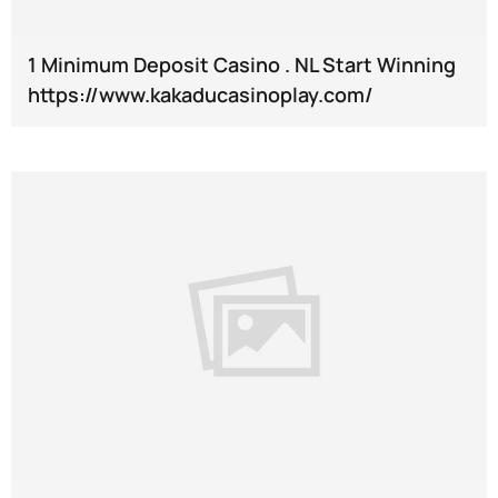
1 Minimum Deposit Casino . NL Start Winning
https://www.kakaducasinoplay.com/