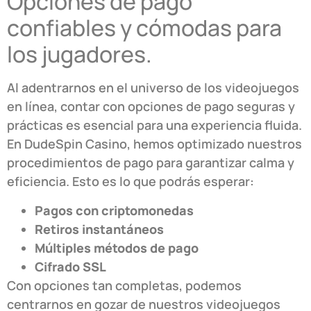
Opciones de pago
confiables y cómodas para
los jugadores.
Al adentrarnos en el universo de los videojuegos
en línea, contar con opciones de pago seguras y
prácticas es esencial para una experiencia fluida.
En DudeSpin Casino, hemos optimizado nuestros
procedimientos de pago para garantizar calma y
eficiencia. Esto es lo que podrás esperar:
Pagos con criptomonedas
Retiros instantáneos
Múltiples métodos de pago
Cifrado SSL
Con opciones tan completas, podemos
centrarnos en gozar de nuestros videojuegos