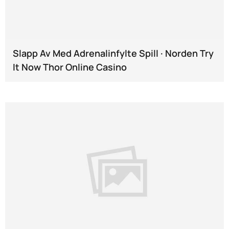
Slapp Av Med Adrenalinfylte Spill · Norden Try
It Now Thor Online Casino