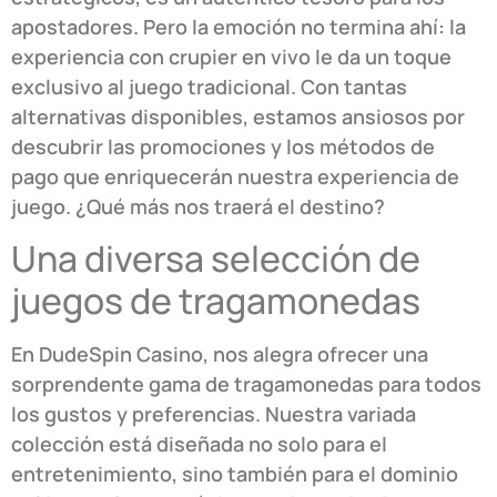
apostadores. Pero la emoción no termina ahí: la
experiencia con crupier en vivo le da un toque
exclusivo al juego tradicional. Con tantas
alternativas disponibles, estamos ansiosos por
descubrir las promociones y los métodos de
pago que enriquecerán nuestra experiencia de
juego. ¿Qué más nos traerá el destino?
Una diversa selección de
juegos de tragamonedas
En DudeSpin Casino, nos alegra ofrecer una
sorprendente gama de tragamonedas para todos
los gustos y preferencias. Nuestra variada
colección está diseñada no solo para el
entretenimiento, sino también para el dominio