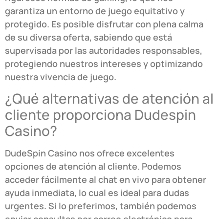
garantiza un entorno de juego equitativo y
protegido. Es posible disfrutar con plena calma
de su diversa oferta, sabiendo que está
supervisada por las autoridades responsables,
protegiendo nuestros intereses y optimizando
nuestra vivencia de juego.
¿Qué alternativas de atención al
cliente proporciona Dudespin
Casino?
DudeSpin Casino nos ofrece excelentes
opciones de atención al cliente. Podemos
acceder fácilmente al chat en vivo para obtener
ayuda inmediata, lo cual es ideal para dudas
urgentes. Si lo preferimos, también podemos