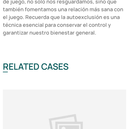
de juego, no solo nos resguardamos, sino que
también fomentamos una relación más sana con
el juego. Recuerda que la autoexclusión es una
técnica esencial para conservar el control y
garantizar nuestro bienestar general.
RELATED CASES