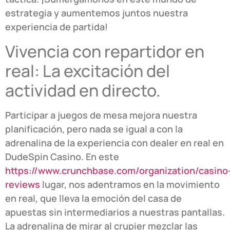
estrategia y aumentemos juntos nuestra
experiencia de partida!
Vivencia con repartidor en
real: La excitación del
actividad en directo.
Participar a juegos de mesa mejora nuestra
planificación, pero nada se igual a con la
adrenalina de la experiencia con dealer en real en
DudeSpin Casino. En este
https://www.crunchbase.com/organization/casino
reviews
lugar, nos adentramos en la movimiento
en real, que lleva la emoción del casa de
apuestas sin intermediarios a nuestras pantallas.
La adrenalina de mirar al crupier mezclar las