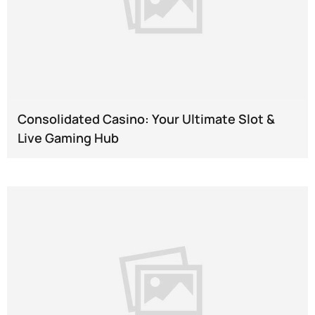
Consolidated Casino: Your Ultimate Slot &
Live Gaming Hub