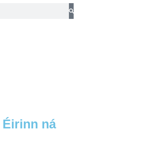
 Éirinn ná