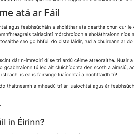
me atá ar Fáil
chtaí agus feabhsúcháin a sholáthar atá deartha chun cur le
 comhfhreagrais tairiscintí mórchroíoch a sholáthraíonn níos
tosaithe seo go bhfuil do ciste láidir, rud a chuireann ar 
iscint dár n-imreoirí dílse trí ardú céime atreoraithe. Nuair 
o gcabhraíonn tú leo áit cluichíochta den scoth a aimsiú, a
isteach, is ea is fairsinge luaíochtaí a nochtfaidh tú!
o thaitneamh a mhéadú trí ár luaíochtaí agus ár feabhsúchá
r
l in Éirinn?