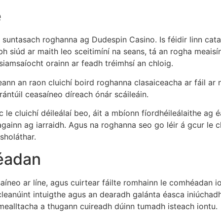
e
on suntasach roghanna ag Dudespin Casino. Is féidir linn cata
 siúd ar maith leo sceitimíní na seans, tá an rogha meaisíní
iamsaíocht orainn ar feadh tréimhsí an chloig.
ann an raon cluichí boird roghanna clasaiceacha ar fáil ar 
ntúil ceasaíneo díreach ónár scáileáin.
ic le cluichí déileálaí beo, áit a mbíonn fíordhéileálaithe ag
 againn ag iarraidh. Agus na roghanna seo go léir á gcur le 
 sholáthar.
éadan
aíneo ar líne, agus cuirtear fáilte romhainn le comhéadan
leanúint intuigthe agus an dearadh galánta éasca iniúchad
 mealltacha a thugann cuireadh dúinn tumadh isteach iontu.