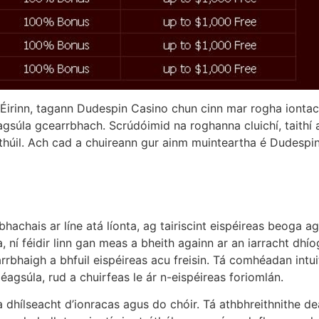
n Éirinn, tagann Dudespin Casino chun cinn mar rogha ionta
agsúla gcearrbhach. Scrúdóimid na roghanna cluichí, taithí 
húil. Ach cad a chuireann gur ainm muinteartha é Dudespin 
chais ar líne atá líonta, ag tairiscint eispéireas beoga a
, ní féidir linn gan meas a bheith againn ar an iarracht dhí
arrbhaigh a bhfuil eispéireas acu freisin. Tá comhéadan intu
agsúla, rud a chuirfeas le ár n-eispéireas foriomlán.
na dhílseacht d’ionracas agus do chóir. Tá athbhreithnithe d