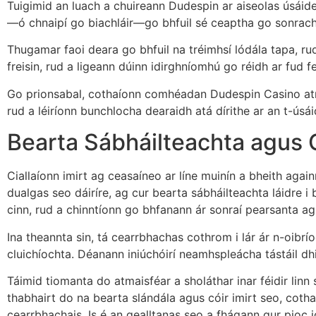
Tuigimid an luach a chuireann Dudespin ar aiseolas úsáide
—ó chnaipí go biachláir—go bhfuil sé ceaptha go sonrach,
Thugamar faoi deara go bhfuil na tréimhsí lódála tapa, ru
freisin, rud a ligeann dúinn idirghníomhú go réidh ar fud fei
Go prionsabal, cothaíonn comhéadan Dudespin Casino atmais
rud a léiríonn bunchlocha dearaidh atá dírithe ar an t-úsá
Bearta Sábháilteachta agus C
Ciallaíonn imirt ag ceasaíneo ar líne muinín a bheith agai
dualgas seo dáiríre, ag cur bearta sábháilteachta láidre 
cinn, rud a chinntíonn go bhfanann ár sonraí pearsanta ag
Ina theannta sin, tá cearrbhachas cothrom i lár ár n-oibrí
cluichíochta. Déanann iniúchóirí neamhspleácha tástáil d
Táimid tiomanta do atmaisféar a sholáthar inar féidir linn 
thabhairt do na bearta slándála agus cóir imirt seo, cotha
cearrbhachais. Is é an gealltanas seo a fhágann gur pioc i