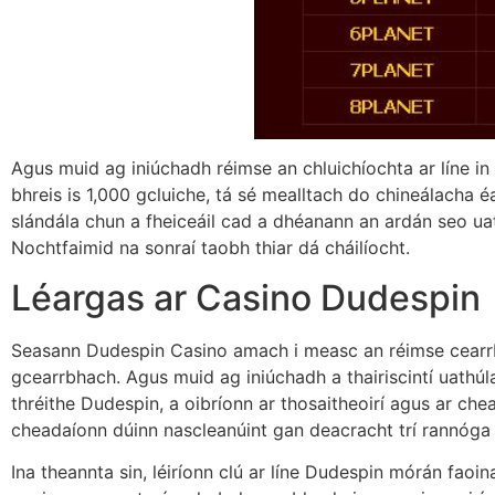
Agus muid ag iniúchadh réimse an chluichíochta ar líne i
bhreis is 1,000 gcluiche, tá sé mealltach do chineálacha é
slándála chun a fheiceáil cad a dhéanann an ardán seo uat
Nochtfaimid na sonraí taobh thiar dá cháilíocht.
Léargas ar Casino Dudespin
Seasann Dudespin Casino amach i measc an réimse cearrbha
gcearrbhach. Agus muid ag iniúchadh a thairiscintí uathúla
thréithe Dudespin, a oibríonn ar thosaitheoirí agus ar che
cheadaíonn dúinn nascleanúint gan deacracht trí rannóga é
Ina theannta sin, léiríonn clú ar líne Dudespin mórán faoi