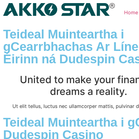
Home
Teideal Muinteartha i
gCearrbhachas Ar Líne
Éirinn ná Dudespin Ca
United to make your finan
dreams a reality.
Ut elit tellus, luctus nec ullamcorper mattis, pulvinar 
Teideal Muinteartha i g
Dudespin Casino