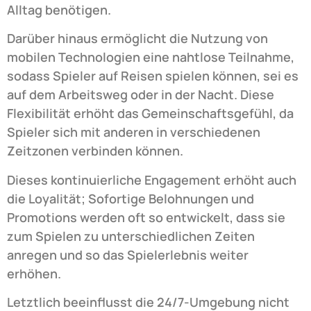
Alltag benötigen.
Darüber hinaus ermöglicht die Nutzung von
mobilen Technologien eine nahtlose Teilnahme,
sodass Spieler auf Reisen spielen können, sei es
auf dem Arbeitsweg oder in der Nacht. Diese
Flexibilität erhöht das Gemeinschaftsgefühl, da
Spieler sich mit anderen in verschiedenen
Zeitzonen verbinden können.
Dieses kontinuierliche Engagement erhöht auch
die Loyalität; Sofortige Belohnungen und
Promotions werden oft so entwickelt, dass sie
zum Spielen zu unterschiedlichen Zeiten
anregen und so das Spielerlebnis weiter
erhöhen.
Letztlich beeinflusst die 24/7-Umgebung nicht