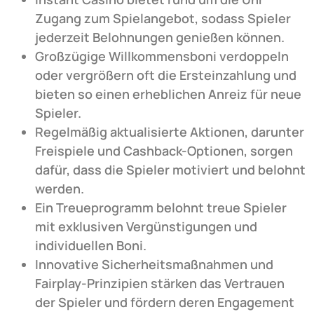
Zugang zum Spielangebot, sodass Spieler
jederzeit Belohnungen genießen können.
Großzügige Willkommensboni verdoppeln
oder vergrößern oft die Ersteinzahlung und
bieten so einen erheblichen Anreiz für neue
Spieler.
Regelmäßig aktualisierte Aktionen, darunter
Freispiele und Cashback-Optionen, sorgen
dafür, dass die Spieler motiviert und belohnt
werden.
Ein Treueprogramm belohnt treue Spieler
mit exklusiven Vergünstigungen und
individuellen Boni.
Innovative Sicherheitsmaßnahmen und
Fairplay-Prinzipien stärken das Vertrauen
der Spieler und fördern deren Engagement