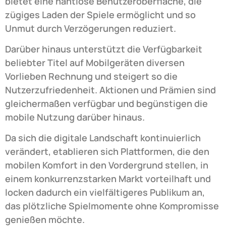
bietet eine nahtlose Benutzeroberfläche, die
zügiges Laden der Spiele ermöglicht und so
Unmut durch Verzögerungen reduziert.
Darüber hinaus unterstützt die Verfügbarkeit
beliebter Titel auf Mobilgeräten diversen
Vorlieben Rechnung und steigert so die
Nutzerzufriedenheit. Aktionen und Prämien sind
gleichermaßen verfügbar und begünstigen die
mobile Nutzung darüber hinaus.
Da sich die digitale Landschaft kontinuierlich
verändert, etablieren sich Plattformen, die den
mobilen Komfort in den Vordergrund stellen, in
einem konkurrenzstarken Markt vorteilhaft und
locken dadurch ein vielfältigeres Publikum an,
das plötzliche Spielmomente ohne Kompromisse
genießen möchte.