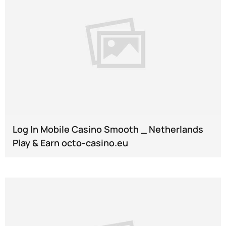
Log In Mobile Casino Smooth _ Netherlands
Play & Earn octo-casino.eu