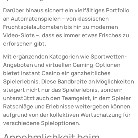
Darüber hinaus sichert ein vielfältiges Portfolio
an Automatenspielen – von klassischen
Fruchtspielautomaten bis hin zu modernen
Video-Slots –, dass es immer etwas Frisches zu
erforschen gibt.
Mit ergänzenden Kategorien wie Sportwetten-
Angeboten und virtuellen Gaming-Optionen
bietet Instant Casino ein ganzheitliches
Spielerlebnis. Diese Bandbreite an Möglichkeiten
steigert nicht nur das Spielerlebnis, sondern
unterstützt auch den Teamgeist, in dem Spieler
Ratschläge und Erlebnisse weitergeben können,
aufgrund von der kollektiven Wertschätzung für
verschiedene Spieloptionen.
Annehmlichkeit beim