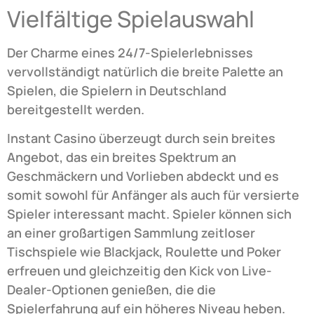
Vielfältige Spielauswahl
Der Charme eines 24/7-Spielerlebnisses
vervollständigt natürlich die breite Palette an
Spielen, die Spielern in Deutschland
bereitgestellt werden.
Instant Casino überzeugt durch sein breites
Angebot, das ein breites Spektrum an
Geschmäckern und Vorlieben abdeckt und es
somit sowohl für Anfänger als auch für versierte
Spieler interessant macht. Spieler können sich
an einer großartigen Sammlung zeitloser
Tischspiele wie Blackjack, Roulette und Poker
erfreuen und gleichzeitig den Kick von Live-
Dealer-Optionen genießen, die die
Spielerfahrung auf ein höheres Niveau heben.