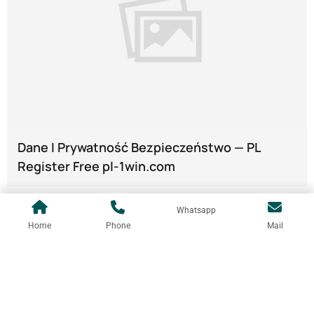
Dane I Prywatność Bezpieczeństwo — PL
Register Free pl-1win.com
Whatsapp
Home
Phone
Mail