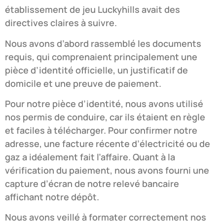
établissement de jeu Luckyhills avait des
directives claires à suivre.
Nous avons d’abord rassemblé les documents
requis, qui comprenaient principalement une
pièce d’identité officielle, un justificatif de
domicile et une preuve de paiement.
Pour notre pièce d’identité, nous avons utilisé
nos permis de conduire, car ils étaient en règle
et faciles à télécharger. Pour confirmer notre
adresse, une facture récente d’électricité ou de
gaz a idéalement fait l’affaire. Quant à la
vérification du paiement, nous avons fourni une
capture d’écran de notre relevé bancaire
affichant notre dépôt.
Nous avons veillé à formater correctement nos