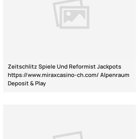
Zeitschlitz Spiele Und Reformist Jackpots
https://www.miraxcasino-ch.com/ Alpenraum
Deposit & Play