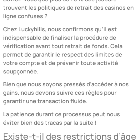
trouvent les politiques de retrait des casinos en
ligne confuses ?
Chez Luckyhills, nous confirmons qu’il est
indispensable de finaliser la procédure de
vérification avant tout retrait de fonds. Cela
permet de garantir le respect des limites de
votre compte et de prévenir toute activité
soupçonnée.
Bien que nous soyons pressés d’accéder à nos
gains, nous devons suivre ces règles pour
garantir une transaction fluide.
La patience durant ce processus peut nous
éviter bien des tracas par la suite !
Existe-t-il des restrictions d’âge