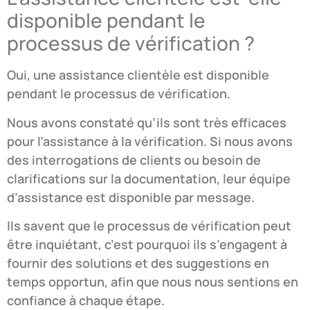
disponible pendant le
processus de vérification ?
Oui, une assistance clientèle est disponible
pendant le processus de vérification.
Nous avons constaté qu’ils sont très efficaces
pour l’assistance à la vérification. Si nous avons
des interrogations de clients ou besoin de
clarifications sur la documentation, leur équipe
d’assistance est disponible par message.
Ils savent que le processus de vérification peut
être inquiétant, c’est pourquoi ils s’engagent à
fournir des solutions et des suggestions en
temps opportun, afin que nous nous sentions en
confiance à chaque étape.