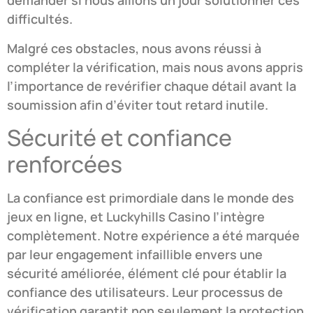
demander si nous allions un jour solutionner ces
difficultés.
Malgré ces obstacles, nous avons réussi à
compléter la vérification, mais nous avons appris
l’importance de revérifier chaque détail avant la
soumission afin d’éviter tout retard inutile.
Sécurité et confiance
renforcées
La confiance est primordiale dans le monde des
jeux en ligne, et Luckyhills Casino l’intègre
complètement. Notre expérience a été marquée
par leur engagement infaillible envers une
sécurité améliorée, élément clé pour établir la
confiance des utilisateurs. Leur processus de
vérification garantit non seulement la protection