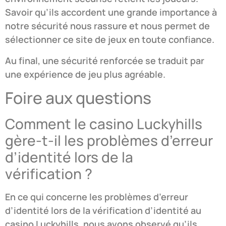
Savoir qu’ils accordent une grande importance à
notre sécurité nous rassure et nous permet de
sélectionner ce site de jeux en toute confiance.
Au final, une sécurité renforcée se traduit par
une expérience de jeu plus agréable.
Foire aux questions
Comment le casino Luckyhills
gère-t-il les problèmes d’erreur
d’identité lors de la
vérification ?
En ce qui concerne les problèmes d’erreur
d’identité lors de la vérification d’identité au
casino Luckyhills, nous avons observé qu’ils