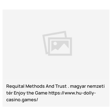
Requital Methods And Trust . magyar nemzeti
tér Enjoy the Game https://www.hu-dolly-
casino.games/