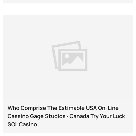
Who Comprise The Estimable USA On-Line
Cassino Gage Studios · Canada Try Your Luck
SOL Casino