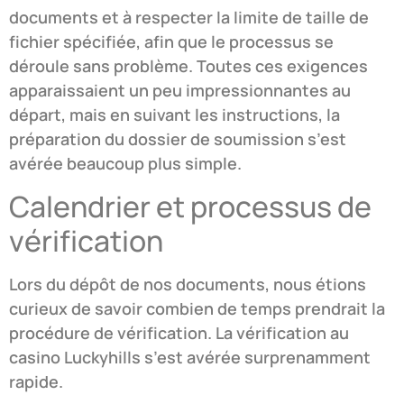
documents et à respecter la limite de taille de
fichier spécifiée, afin que le processus se
déroule sans problème. Toutes ces exigences
apparaissaient un peu impressionnantes au
départ, mais en suivant les instructions, la
préparation du dossier de soumission s’est
avérée beaucoup plus simple.
Calendrier et processus de
vérification
Lors du dépôt de nos documents, nous étions
curieux de savoir combien de temps prendrait la
procédure de vérification. La vérification au
casino Luckyhills s’est avérée surprenamment
rapide.