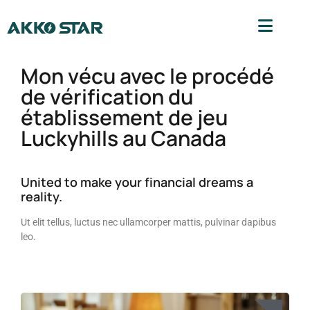
Mon vécu avec le procédé
de vérification du
établissement de jeu
Luckyhills au Canada
United to make your financial dreams a
reality.
Ut elit tellus, luctus nec ullamcorper mattis, pulvinar dapibus
leo.