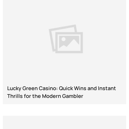
Lucky Green Casino: Quick Wins and Instant
Thrills for the Modern Gambler