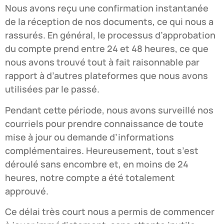
Nous avons reçu une confirmation instantanée
de la réception de nos documents, ce qui nous a
rassurés. En général, le processus d’approbation
du compte prend entre 24 et 48 heures, ce que
nous avons trouvé tout à fait raisonnable par
rapport à d’autres plateformes que nous avons
utilisées par le passé.
Pendant cette période, nous avons surveillé nos
courriels pour prendre connaissance de toute
mise à jour ou demande d’informations
complémentaires. Heureusement, tout s’est
déroulé sans encombre et, en moins de 24
heures, notre compte a été totalement
approuvé.
Ce délai très court nous a permis de commencer