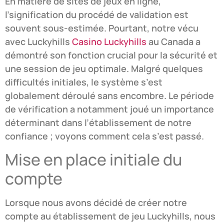
En matière de sites de jeux en ligne,
l’signification du procédé de validation est
souvent sous-estimée. Pourtant, notre vécu
avec Luckyhills
Casino Luckyhills
au Canada a
démontré son fonction crucial pour la sécurité et
une session de jeu optimale. Malgré quelques
difficultés initiales, le système s’est
globalement déroulé sans encombre. Le période
de vérification a notamment joué un importance
déterminant dans l’établissement de notre
confiance ; voyons comment cela s’est passé.
Mise en place initiale du
compte
Lorsque nous avons décidé de créer notre
compte au établissement de jeu Luckyhills, nous