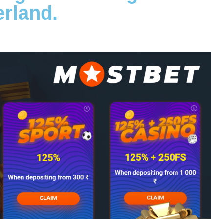
rland.