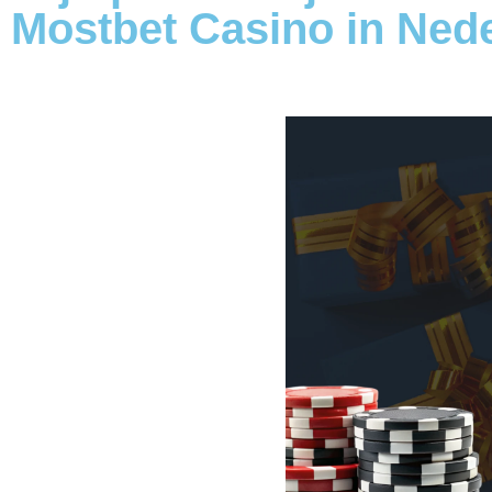
Mostbet Casino in Nede