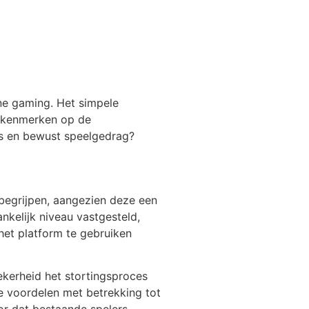
ine gaming. Het simpele
e kenmerken op de
rs en bewust speelgedrag?
 begrijpen, aangezien deze een
ankelijk niveau vastgesteld,
het platform te gebruiken
ekerheid het stortingsproces
e voordelen met betrekking tot