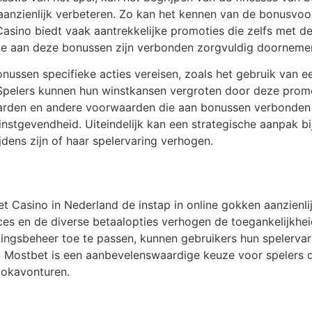
 aanzienlijk verbeteren. Zo kan het kennen van de bonusv
asino biedt vaak aantrekkelijke promoties die zelfs met de
die aan deze bonussen zijn verbonden zorgvuldig doorneme
nussen specifieke acties vereisen, zoals het gebruik van 
 Spelers kunnen hun winstkansen vergroten door deze promot
rden en andere voorwaarden die aan bonussen verbonden z
nstgevendheid. Uiteindelijk kan een strategische aanpak b
jdens zijn of haar spelervaring verhogen.
 Casino in Nederland de instap in online gokken aanzienlij
es en de diverse betaalopties verhogen de toegankelijkhei
rtingsbeheer toe te passen, kunnen gebruikers hun spelerva
, Mostbet is een aanbevelenswaardige keuze voor spelers d
 gokavonturen.