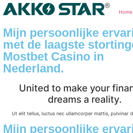
Home
Mijn persoonlijke ervar
met de laagste storting
Mostbet Casino in
Nederland.
United to make your finan
dreams a reality.
Ut elit tellus, luctus nec ullamcorper mattis, pulvinar 
Mijn persoonlijke ervar