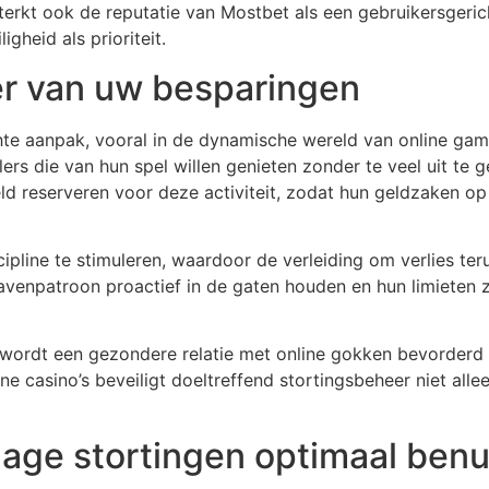
terkt ook de reputatie van Mostbet als een gebruikersgerich
gheid als prioriteit.
er van uw besparingen
e aanpak, vooral in de dynamische wereld van online gami
lers die van hun spel willen genieten zonder te veel uit te
ld reserveren voor deze activiteit, zodat hun geldzaken op 
ipline te stimuleren, waardoor de verleiding om verlies ter
avenpatroon proactief in de gaten houden en hun limieten
 wordt een gezondere relatie met online gokken bevorderd
ine casino’s beveiligt doeltreffend stortingsbeheer niet alle
age stortingen optimaal benu