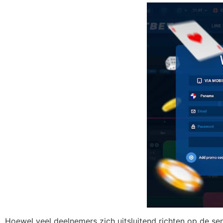
Hoewel veel deelnemers zich uitsluitend richten op de se