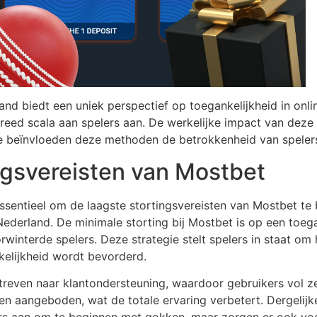
and biedt een uniek perspectief op toegankelijkheid in onl
breed scala aan spelers aan. De werkelijke impact van dez
oe beïnvloeden deze methoden de betrokkenheid van spele
ingsvereisten van Mostbet
ssentieel om de laagste stortingsvereisten van Mostbet te
 Nederland. De minimale storting bij Mostbet is op een toeg
winterde spelers. Deze strategie stelt spelers in staat om 
kelijkheid wordt bevorderd.
treven naar klantondersteuning, waardoor gebruikers vol z
 aangeboden, wat de totale ervaring verbetert. Dergelijk