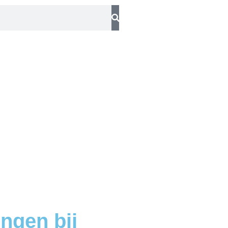
ingen bij