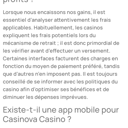
Lorsque nous encaissons nos gains, il est
essentiel d’analyser attentivement les frais
applicables. Habituellement, les casinos
expliquent les frais potentiels lors du
mécanisme de retrait ; il est donc primordial de
les vérifier avant d’effectuer un versement.
Certaines interfaces facturent des charges en
fonction du moyen de paiement préféré, tandis
que d’autres n’en imposent pas. Il est toujours
conseillé de se informer avec les politiques du
casino afin d’optimiser ses bénéfices et de
diminuer les dépenses imprévues.
Existe-t-il une app mobile pour
Casinova Casino ?