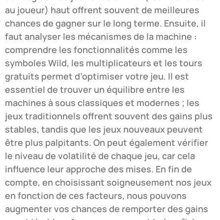
au joueur) haut offrent souvent de meilleures
chances de gagner sur le long terme. Ensuite, il
faut analyser les mécanismes de la machine :
comprendre les fonctionnalités comme les
symboles Wild, les multiplicateurs et les tours
gratuits permet d’optimiser votre jeu. Il est
essentiel de trouver un équilibre entre les
machines à sous classiques et modernes ; les
jeux traditionnels offrent souvent des gains plus
stables, tandis que les jeux nouveaux peuvent
être plus palpitants. On peut également vérifier
le niveau de volatilité de chaque jeu, car cela
influence leur approche des mises. En fin de
compte, en choisissant soigneusement nos jeux
en fonction de ces facteurs, nous pouvons
augmenter vos chances de remporter des gains