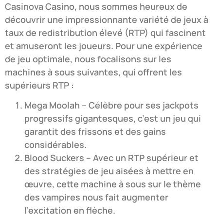
Casinova Casino, nous sommes heureux de
découvrir une impressionnante variété de jeux à
taux de redistribution élevé (RTP) qui fascinent
et amuseront les joueurs. Pour une expérience
de jeu optimale, nous focalisons sur les
machines à sous suivantes, qui offrent les
supérieurs RTP :
Mega Moolah – Célèbre pour ses jackpots
progressifs gigantesques, c’est un jeu qui
garantit des frissons et des gains
considérables.
Blood Suckers – Avec un RTP supérieur et
des stratégies de jeu aisées à mettre en
œuvre, cette machine à sous sur le thème
des vampires nous fait augmenter
l’excitation en flèche.