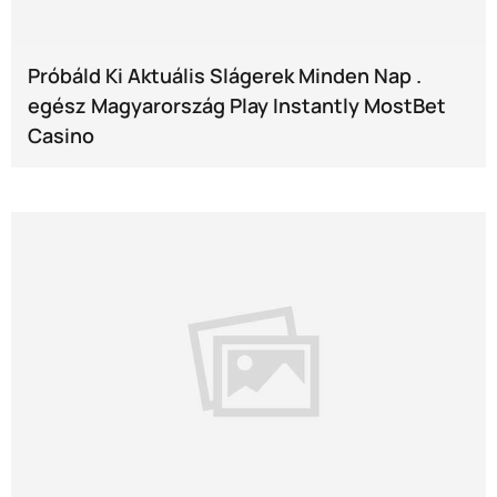
Próbáld Ki Aktuális Slágerek Minden Nap .
egész Magyarország Play Instantly MostBet
Casino