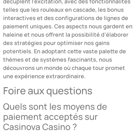
décuplent l’excitation, avec des fonctionnalités
telles que les rouleaux en cascade, les bonus
interactives et des configurations de lignes de
paiement uniques. Ces aspects nous gardent en
haleine et nous offrent la possibilité d’élaborer
des stratégies pour optimiser nos gains
potentiels. En adoptant cette vaste palette de
thèmes et de systèmes fascinants, nous
découvrons un monde où chaque tour promet
une expérience extraordinaire.
Foire aux questions
Quels sont les moyens de
paiement acceptés sur
Casinova Casino ?