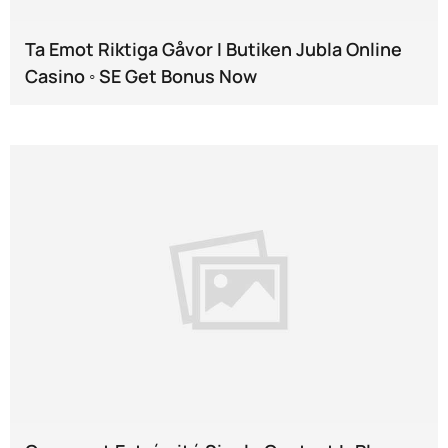
Ta Emot Riktiga Gåvor I Butiken Jubla Online
Casino ◦ SE Get Bonus Now