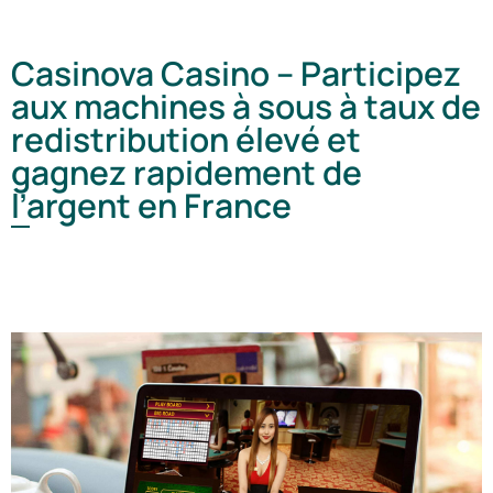
Casinova Casino – Participez
aux machines à sous à taux de
redistribution élevé et
gagnez rapidement de
l’argent en France