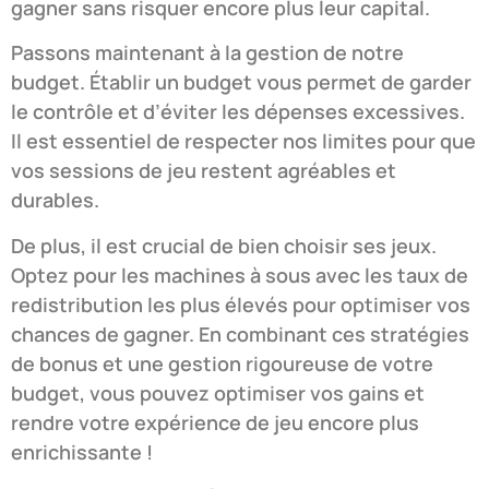
gagner sans risquer encore plus leur capital.
Passons maintenant à la gestion de notre
budget. Établir un budget vous permet de garder
le contrôle et d’éviter les dépenses excessives.
Il est essentiel de respecter nos limites pour que
vos sessions de jeu restent agréables et
durables.
De plus, il est crucial de bien choisir ses jeux.
Optez pour les machines à sous avec les taux de
redistribution les plus élevés pour optimiser vos
chances de gagner. En combinant ces stratégies
de bonus et une gestion rigoureuse de votre
budget, vous pouvez optimiser vos gains et
rendre votre expérience de jeu encore plus
enrichissante !