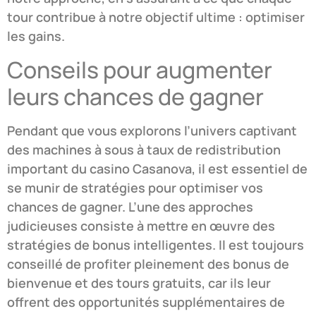
tour contribue à notre objectif ultime : optimiser
les gains.
Conseils pour augmenter
leurs chances de gagner
Pendant que vous explorons l’univers captivant
des machines à sous à taux de redistribution
important du casino Casanova, il est essentiel de
se munir de stratégies pour optimiser vos
chances de gagner. L’une des approches
judicieuses consiste à mettre en œuvre des
stratégies de bonus intelligentes. Il est toujours
conseillé de profiter pleinement des bonus de
bienvenue et des tours gratuits, car ils leur
offrent des opportunités supplémentaires de