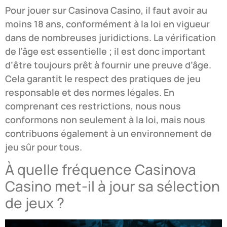
Pour jouer sur Casinova Casino, il faut avoir au
moins 18 ans, conformément à la loi en vigueur
dans de nombreuses juridictions. La vérification
de l’âge est essentielle ; il est donc important
d’être toujours prêt à fournir une preuve d’âge.
Cela garantit le respect des pratiques de jeu
responsable et des normes légales. En
comprenant ces restrictions, nous nous
conformons non seulement à la loi, mais nous
contribuons également à un environnement de
jeu sûr pour tous.
À quelle fréquence Casinova
Casino met-il à jour sa sélection
de jeux ?