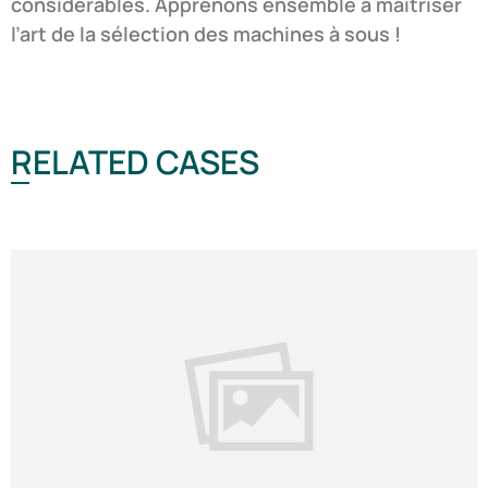
considérables. Apprenons ensemble à maîtriser
l’art de la sélection des machines à sous !
RELATED CASES