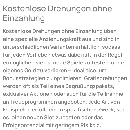
Kostenlose Drehungen ohne
Einzahlung
Kostenlose Drehungen ohne Einzahlung üben
eine spezielle Anziehungskraft aus und sind in
unterschiedlichen Varianten erhältlich, sodass
für jeden Vorlieben etwas dabei ist. In der Regel
ermöglichen sie es, neue Spiele zu testen, ohne
eigenes Geld zu verlieren – ideal also, um
Bonusstrategien zu optimieren. Gratisdrehungen
werden oft als Teil eines Begrüßungspakets,
exklusiver Aktionen oder auch für die Teilnahme
an Treueprogrammen angeboten. Jede Art von
Freispielen erfüllt einen spezifischen Zweck, sei
es, einen neuen Slot zu testen oder das
Erfolgspotenzial mit geringem Risiko zu