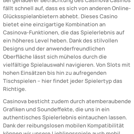
fällt schnell auf, dass es sich von anderen Online-
Glücksspielanbietern abhebt. Dieses Casino
bietet eine einzigartige Kombination an
Casinova-Funktionen, die das Spielerlebnis auf
ein höheres Level heben. Dank des stilvollen
Designs und der anwenderfreundlichen
Oberfläche lässt sich mühelos durch die
vielfältige Spielauswahl navigieren. Von Slots mit
hohen Einsätzen bis hin zu aufregenden
Tischspielen – hier findet jeder Spielertyp das
Richtige.
Casinova besticht zudem durch atemberaubende
Grafiken und Soundeffekte, die uns in ein
authentisches Spielerlebnis eintauchen lassen.
Dank der reibungslosen mobilen Kompatibilität
können wir unsere Lieblingsspiele auch mobil