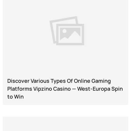
Discover Various Types Of Online Gaming
Platforms Vipzino Casino — West-Europa Spin
to Win