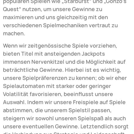
populären Spielen wie „Starburst“ und „Gonzo’s
Quest“ nutzen, um unsere Gewinne zu
maximieren und uns gleichzeitig mit den
verschiedenen Spielmechaniken vertraut zu
machen.
Wenn wir zeitgenössische Spiele vorziehen,
bieten Titel mit ansteigenden Jackpots
immensen Nervenkitzel und die Möglichkeit auf
beträchtliche Gewinne. Hierbei ist es wichtig,
unsere Spielpräferenzen zu kennen; ob wir eher
Spielautomaten mit starker oder geringer
Volatilität favorisieren, beeinflusst unsere
Auswahl. Indem wir unsere Freispiele auf Spiele
abstimmen, die unserem Spielstil passen,
steigern wir sowohl unseren Spielspaß als auch
unsere eventuellen Gewinne. Letztendlich sorgt