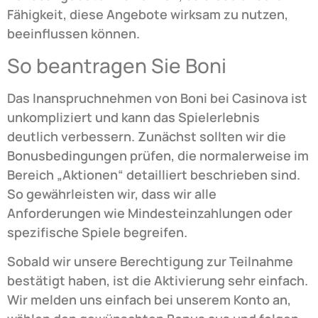
Fähigkeit, diese Angebote wirksam zu nutzen,
beeinflussen können.
So beantragen Sie Boni
Das Inanspruchnehmen von Boni bei Casinova ist
unkompliziert und kann das Spielerlebnis
deutlich verbessern. Zunächst sollten wir die
Bonusbedingungen prüfen, die normalerweise im
Bereich „Aktionen“ detailliert beschrieben sind.
So gewährleisten wir, dass wir alle
Anforderungen wie Mindesteinzahlungen oder
spezifische Spiele begreifen.
Sobald wir unsere Berechtigung zur Teilnahme
bestätigt haben, ist die Aktivierung sehr einfach.
Wir melden uns einfach bei unserem Konto an,