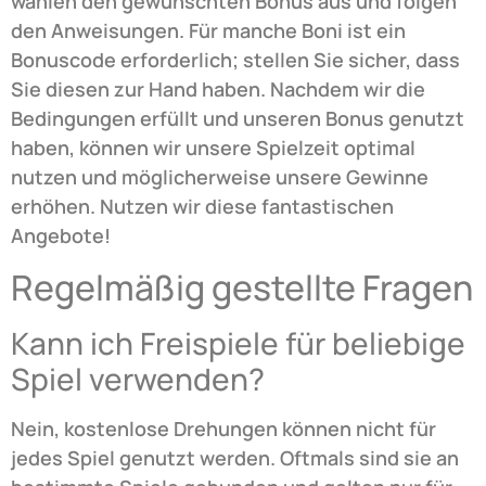
wählen den gewünschten Bonus aus und folgen
den Anweisungen. Für manche Boni ist ein
Bonuscode erforderlich; stellen Sie sicher, dass
Sie diesen zur Hand haben. Nachdem wir die
Bedingungen erfüllt und unseren Bonus genutzt
haben, können wir unsere Spielzeit optimal
nutzen und möglicherweise unsere Gewinne
erhöhen. Nutzen wir diese fantastischen
Angebote!
Regelmäßig gestellte Fragen
Kann ich Freispiele für beliebige
Spiel verwenden?
Nein, kostenlose Drehungen können nicht für
jedes Spiel genutzt werden. Oftmals sind sie an