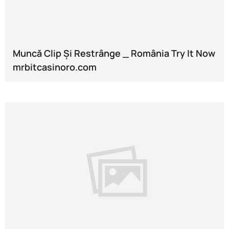
Muncă Clip Și Restrânge _ România Try It Now
mrbitcasinoro.com