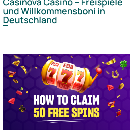
Casinova Casino – Freispiele
und Willkommensboni in
Deutschland