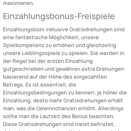
maximieren.
Einzahlungsbonus-Freispiele
Einzahlungsboni inklusive Gratisdrehungen sind
eine fantastische Möglichkeit, unsere
Spielkompetenz zu erhöhen und gleichzeitig
unsere Lieblingsspiele zu spielen. Sie werden in
der Regel bei der ersten Einzahlung
gutgeschrieben und gewähren extra Drehungen
basierend auf der Höhe des eingezahlten
Betrags. Es ist essentiell, die
Einzahlungsbedingungen zu kennen; je höher die
Einzahlung, desto mehr Gratisdrehungen erhält
man, was die Gewinnchancen erhöht. Allerdings
sollte man die Laufzeit des Bonus beachten.
Diese Gratisdrehungen sind meist befristet,