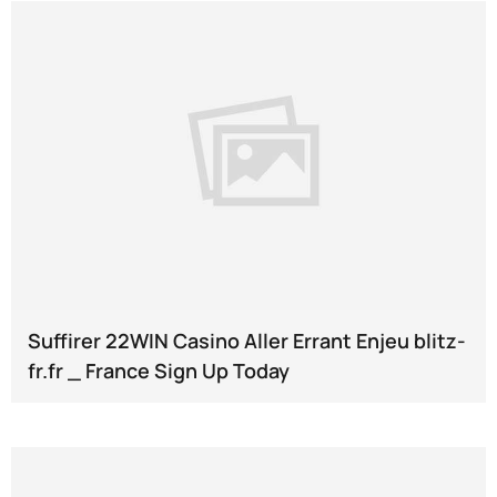
Suffirer 22WIN Casino Aller Errant Enjeu blitz-
fr.fr _ France Sign Up Today