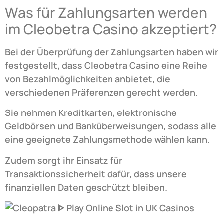
Was für Zahlungsarten werden
im Cleobetra Casino akzeptiert?
Bei der Überprüfung der Zahlungsarten haben wir
festgestellt, dass Cleobetra Casino eine Reihe
von Bezahlmöglichkeiten anbietet, die
verschiedenen Präferenzen gerecht werden.
Sie nehmen Kreditkarten, elektronische
Geldbörsen und Banküberweisungen, sodass alle
eine geeignete Zahlungsmethode wählen kann.
Zudem sorgt ihr Einsatz für
Transaktionssicherheit dafür, dass unsere
finanziellen Daten geschützt bleiben.