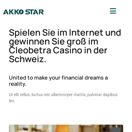
Spielen Sie im Internet und
gewinnen Sie groß im
Cleobetra Casino in der
Schweiz.
United to make your financial dreams a
reality.
Ut elit tellus, luctus nec ullamcorper mattis, pulvinar dapibus
leo.