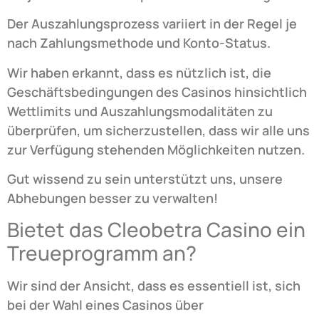
Der Auszahlungsprozess variiert in der Regel je
nach Zahlungsmethode und Konto-Status.
Wir haben erkannt, dass es nützlich ist, die
Geschäftsbedingungen des Casinos hinsichtlich
Wettlimits und Auszahlungsmodalitäten zu
überprüfen, um sicherzustellen, dass wir alle uns
zur Verfügung stehenden Möglichkeiten nutzen.
Gut wissend zu sein unterstützt uns, unsere
Abhebungen besser zu verwalten!
Bietet das Cleobetra Casino ein
Treueprogramm an?
Wir sind der Ansicht, dass es essentiell ist, sich
bei der Wahl eines Casinos über