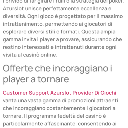
l’brivido di far girare i rulli o la strategia del poker,
Azurslot unisce perfettamente eccellenza e
diversità. Ogni gioco è progettato per il massimo
intrattenimento, permettendo ai giocatori di
esplorare diversi stili e formati. Questa ampia
gamma invita i player a provare, assicurando che
restino interessati e intrattenuti durante ogni
visita al casinò online.
Offerte che incoraggiano i
player a tornare
Customer Support Azurslot Provider Di Giochi
vanta una vasta gamma di promozioni attraenti
che incoraggiano costantemente i giocatori a
tornare. Il programma fedeltà del casinò è
particolarmente affascinante, consentendo ai