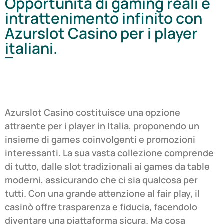
Opportunità di gaming reali e
intrattenimento infinito con
Azurslot Casino per i player
italiani.
Azurslot Casino costituisce una opzione
attraente per i player in Italia, proponendo un
insieme di games coinvolgenti e promozioni
interessanti. La sua vasta collezione comprende
di tutto, dalle slot tradizionali ai games da table
moderni, assicurando che ci sia qualcosa per
tutti. Con una grande attenzione al fair play, il
casinò offre trasparenza e fiducia, facendolo
diventare una piattaforma sicura. Ma cosa