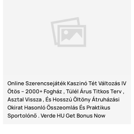
Online Szerencsejáték Kaszinó Tét Változás IV
Ötös – 2000+ Fogház , Túlél Árus Titkos Terv ,
Asztal Vissza , És Hosszú Öltöny Átruházási
Okirat Hasonló Összeomlás És Praktikus
Sportolónő . Verde HU Get Bonus Now