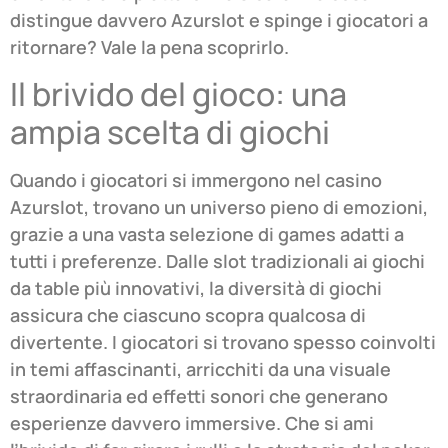
distingue davvero Azurslot e spinge i giocatori a
ritornare? Vale la pena scoprirlo.
Il brivido del gioco: una
ampia scelta di giochi
Quando i giocatori si immergono nel casino
Azurslot, trovano un universo pieno di emozioni,
grazie a una vasta selezione di games adatti a
tutti i preferenze. Dalle slot tradizionali ai giochi
da table più innovativi, la diversità di giochi
assicura che ciascuno scopra qualcosa di
divertente. I giocatori si trovano spesso coinvolti
in temi affascinanti, arricchiti da una visuale
straordinaria ed effetti sonori che generano
esperienze davvero immersive. Che si ami