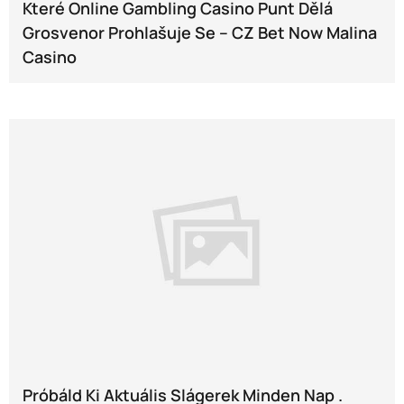
Které Online Gambling Casino Punt Dělá
Grosvenor Prohlašuje Se -- CZ Bet Now Malina
Casino
Próbáld Ki Aktuális Slágerek Minden Nap .