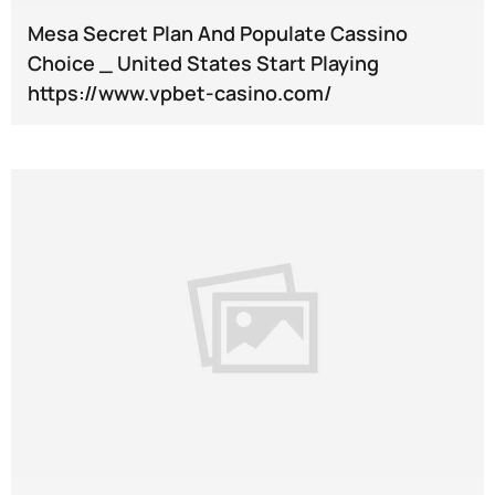
Mesa Secret Plan And Populate Cassino
Choice _ United States Start Playing
https://www.vpbet-casino.com/