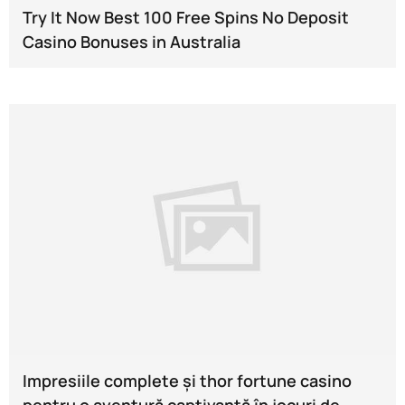
Try It Now Best 100 Free Spins No Deposit
Casino Bonuses in Australia
Impresiile complete și thor fortune casino
pentru o aventură captivantă în jocuri de