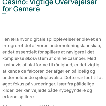
Casino: Vigtige Overvejelser
for Gamere
I en æra hvor digitale spiloplevelser er blevet en
integreret del af vores underholdningslandskab,
er det essentielt for spillere at navigere i det
komplekse økosystem af online casinoer. Med
tusindvis af platforme til rådighed, er det vigtigt
at kende de faktorer, der afgør en pålidelig og
underholdende spiloplevelse. Dette har ledt til et
øget fokus på vurderinger, især fra pålidelige
kilder, der kan vejlede både nybegyndere og
erfarne spillere.