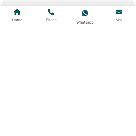
Home
Phone
Mail
Whatsapp