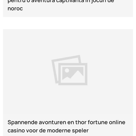
noroc
Spannende avonturen en thor fortune online
casino voor de moderne speler