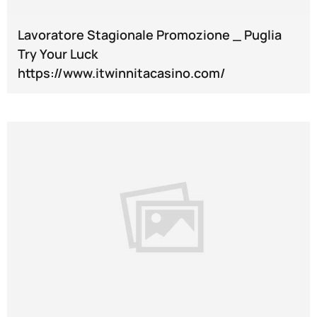
Lavoratore Stagionale Promozione _ Puglia
Try Your Luck
https://www.itwinnitacasino.com/