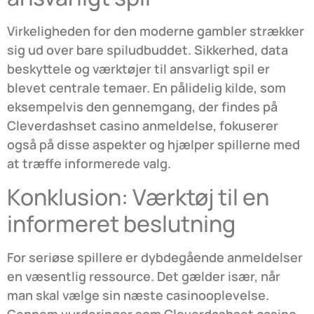
Virkeligheden for den moderne gambler strækker
sig ud over bare spiludbuddet. Sikkerhed, data
beskyttele og værktøjer til ansvarligt spil er
blevet centrale temaer. En pålidelig kilde, som
eksempelvis den gennemgang, der findes på
Cleverdashset casino anmeldelse, fokuserer
også på disse aspekter og hjælper spillerne med
at træffe informerede valg.
Konklusion: Værktøj til en
informeret beslutning
For seriøse spillere er dybdegående anmeldelser
en væsentlig ressource. Det gælder især, når
man skal vælge sin næste casinooplevelse.
Gennem vurderinger som Cleverdashset casino