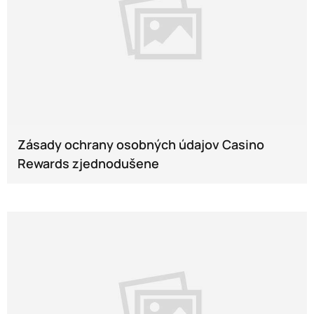
Zásady ochrany osobných údajov Casino
Rewards zjednodušene