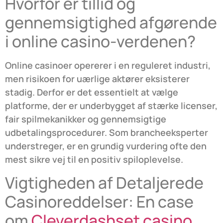
Hvorfor er tillid og
gennemsigtighed afgørende
i online casino-verdenen?
Online casinoer opererer i en reguleret industri,
men risikoen for uærlige aktører eksisterer
stadig. Derfor er det essentielt at vælge
platforme, der er underbygget af stærke licenser,
fair spilmekanikker og gennemsigtige
udbetalingsprocedurer. Som brancheeksperter
understreger, er en grundig vurdering ofte den
mest sikre vej til en positiv spiloplevelse.
Vigtigheden af Detaljerede
Casinoreddelser: En case
om
Cleverdashset casino