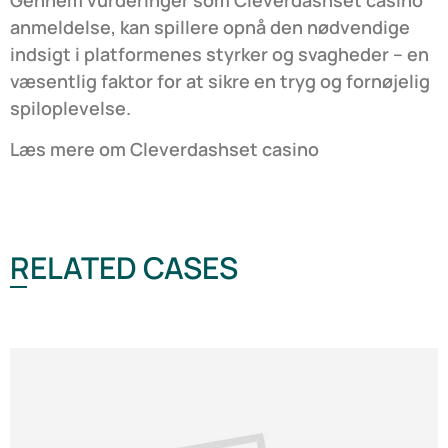
anmeldelse, kan spillere opnå den nødvendige
indsigt i platformenes styrker og svagheder – en
væsentlig faktor for at sikre en tryg og fornøjelig
spiloplevelse.
Læs mere om Cleverdashset casino
RELATED CASES