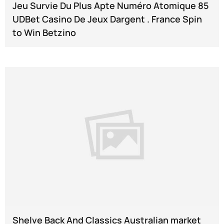
Jeu Survie Du Plus Apte Numéro Atomique 85
UDBet Casino De Jeux Dargent . France Spin
to Win Betzino
Shelve Back And Classics Australian market