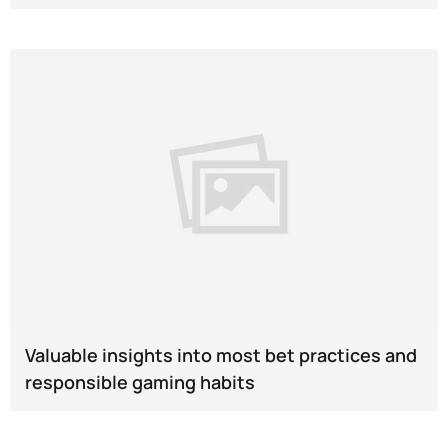
Valuable insights into most bet practices and
responsible gaming habits