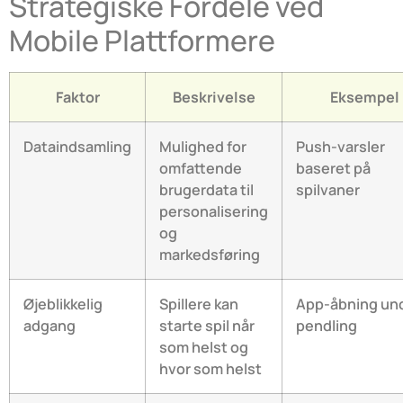
Strategiske Fordele ved
Mobile Plattformere
Faktor
Beskrivelse
Eksempel
Dataindsamling
Mulighed for
Push-varsler
omfattende
baseret på
brugerdata til
spilvaner
personalisering
og
markedsføring
Øjeblikkelig
Spillere kan
App-åbning un
adgang
starte spil når
pendling
som helst og
hvor som helst