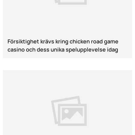
Försiktighet krävs kring chicken road game
casino och dess unika spelupplevelse idag