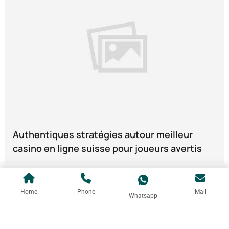
Authentiques stratégies autour meilleur
casino en ligne suisse pour joueurs avertis
Home
Phone
Mail
Whatsapp