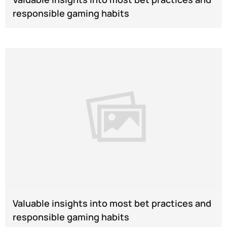
responsible gaming habits
Valuable insights into most bet practices and
responsible gaming habits