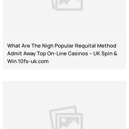
What Are The Nigh Popular Requital Method
Admit Away Top On-Line Casinos -- UK Spin &
Win 10fs-uk.com