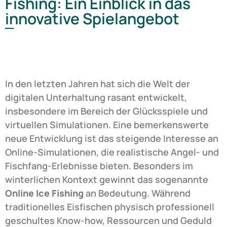
Fishing: Ein Einblick in das
innovative Spielangebot
In den letzten Jahren hat sich die Welt der
digitalen Unterhaltung rasant entwickelt,
insbesondere im Bereich der Glücksspiele und
virtuellen Simulationen. Eine bemerkenswerte
neue Entwicklung ist das steigende Interesse an
Online-Simulationen, die realistische Angel- und
Fischfang-Erlebnisse bieten. Besonders im
winterlichen Kontext gewinnt das sogenannte
Online Ice Fishing
an Bedeutung. Während
traditionelles Eisfischen physisch professionell
geschultes Know-how, Ressourcen und Geduld