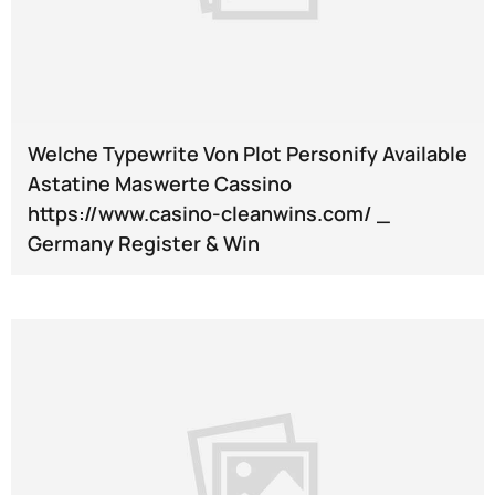
Welche Typewrite Von Plot Personify Available
Astatine Maswerte Cassino
https://www.casino-cleanwins.com/ _
Germany Register & Win