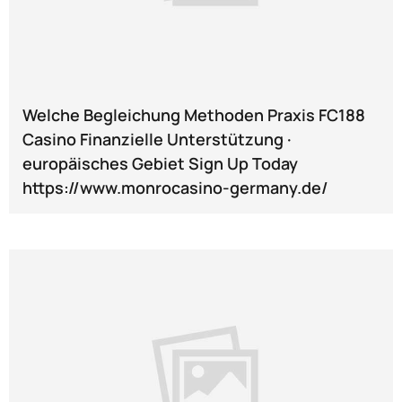
Welche Begleichung Methoden Praxis FC188
Casino Finanzielle Unterstützung ·
europäisches Gebiet Sign Up Today
https://www.monrocasino-germany.de/