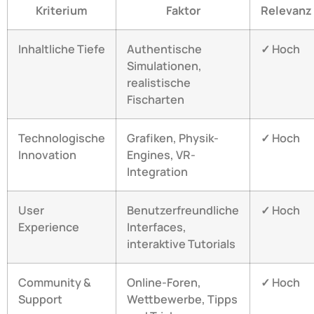
Kriterium
Faktor
Relevanz
Inhaltliche Tiefe
Authentische
✓ Hoch
Simulationen,
realistische
Fischarten
Technologische
Grafiken, Physik-
✓ Hoch
Innovation
Engines, VR-
Integration
User
Benutzerfreundliche
✓ Hoch
Experience
Interfaces,
interaktive Tutorials
Community &
Online-Foren,
✓ Hoch
Support
Wettbewerbe, Tipps