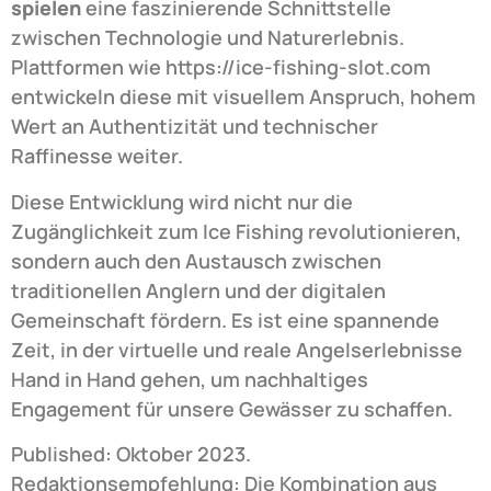
spielen
eine faszinierende Schnittstelle
zwischen Technologie und Naturerlebnis.
Plattformen wie https://ice-fishing-slot.com
entwickeln diese mit visuellem Anspruch, hohem
Wert an Authentizität und technischer
Raffinesse weiter.
Diese Entwicklung wird nicht nur die
Zugänglichkeit zum Ice Fishing revolutionieren,
sondern auch den Austausch zwischen
traditionellen Anglern und der digitalen
Gemeinschaft fördern. Es ist eine spannende
Zeit, in der virtuelle und reale Angelserlebnisse
Hand in Hand gehen, um nachhaltiges
Engagement für unsere Gewässer zu schaffen.
Published: Oktober 2023.
Redaktionsempfehlung: Die Kombination aus