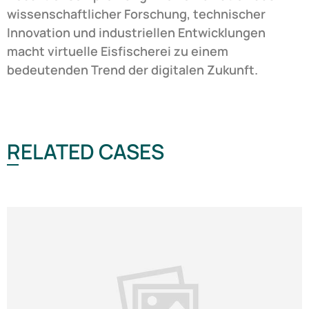
wissenschaftlicher Forschung, technischer
Innovation und industriellen Entwicklungen
macht virtuelle Eisfischerei zu einem
bedeutenden Trend der digitalen Zukunft.
RELATED CASES