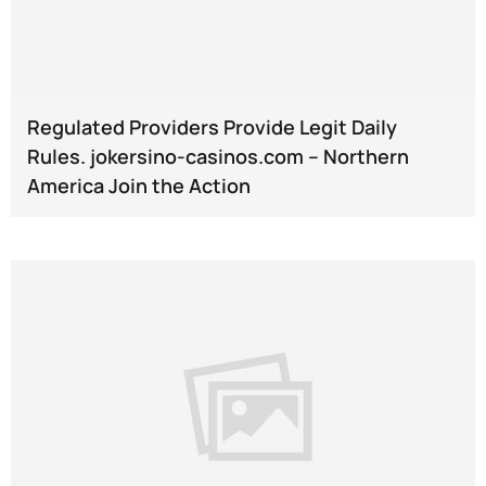
Regulated Providers Provide Legit Daily
Rules. jokersino-casinos.com – Northern
America Join the Action