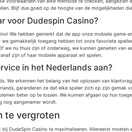
fieke voorwaarden van elke methode te checken, aangezien 
ellen. Blijf dus goed op de hoogte van de mogelijkheden di
ar voor Dudespin Casino?
sino! We hebben gemerkt dat de app onze mobiele game-erv
 we gemakkelijk toegang hebben tot onze favoriete spellen
t. Of we nu thuis zijn of onderweg, we kunnen genieten van 
anaf zijn of haar mobiele apparaat wil spelen.
rvice in het Nederlands aan?
ds. We erkennen het belang van het oplossen van klantvrag
lands, garanderen ze dat elke speler zich op zijn gemak v
blemen beter op te lossen. We kunnen afgaan op hun toeg
ng nog aangenamer wordt.
n te vergroten
 bij DudeSpin Casino te maximaliseren. Allereerst moeten w