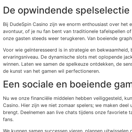
De opwindende spelselectie 
Bij DudeSpin Casino zijn we enorm enthousiast over het
avontuur, of je nu fan bent van traditionele tafelspelle
onze gasten steeds weer terugkeren. Van boeiende graphi
Voor wie geïnteresseerd is in strategie en bekwaamheid, b
ervaringsniveau. De dynamische slots met oplopende ja
winnen. Laten we samen de spelkeuze ontdekken, de sen
de kunst van het gamen wil perfectioneren.
Een sociale en boeiende ga
Nu we onze financiële middelen hebben veiliggesteld, ku
Casino. Hier zijn we niet zomaar spelers; we maken deel 
brengt. Deelnemen aan live chats tijdens onze favoriete t
fans.
We kunnen samen successen vieren, plannen uitwisselen 