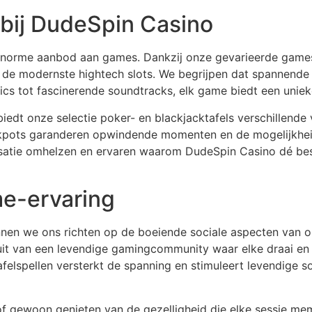
bij DudeSpin Casino
 enorme aanbod aan games. Dankzij onze gevarieerde games
n of de modernste hightech slots. We begrijpen dat spannend
cs tot fascinerende soundtracks, elk game biedt een uniek
iedt onze selectie poker- en blackjacktafels verschillende 
ckpots garanderen opwindende momenten en de mogelijkhei
satie omhelzen en ervaren waarom DudeSpin Casino dé bes
me-ervaring
nnen we ons richten op de boeiende sociale aspecten van o
uit van een levendige gamingcommunity waar elke draai en 
afelspellen versterkt de spanning en stimuleert levendige s
of gewoon genieten van de gezelligheid die elke sessie m