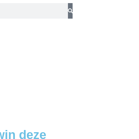
win deze