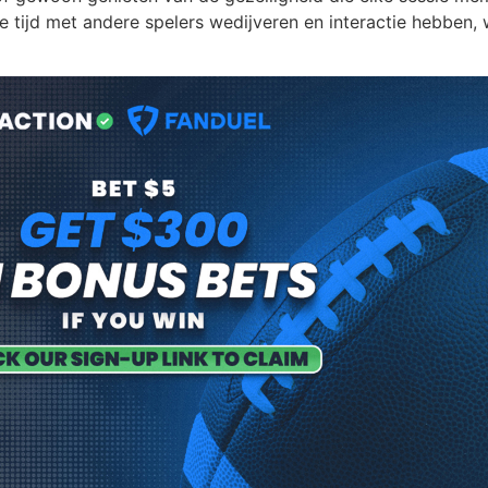
 tijd met andere spelers wedijveren en interactie hebben, 