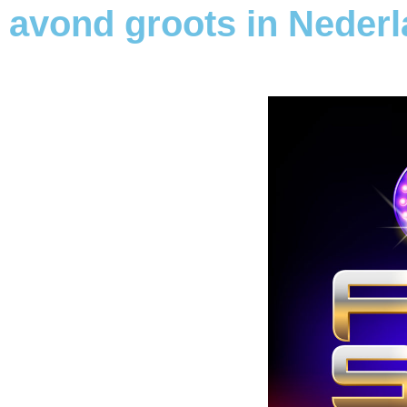
avond groots in Nederl