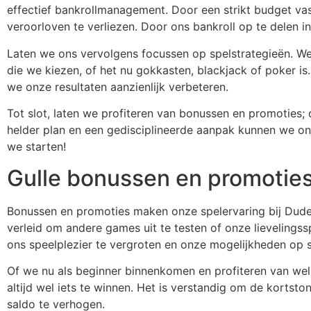
effectief bankrollmanagement. Door een strikt budget va
veroorloven te verliezen. Door ons bankroll op te delen i
Laten we ons vervolgens focussen op spelstrategieën. We
die we kiezen, of het nu gokkasten, blackjack of poker i
we onze resultaten aanzienlijk verbeteren.
Tot slot, laten we profiteren van bonussen en promoties
helder plan en een gedisciplineerde aanpak kunnen we onz
we starten!
Gulle bonussen en promoties 
Bonussen en promoties maken onze spelervaring bij Dud
verleid om andere games uit te testen of onze lievelingss
ons speelplezier te vergroten en onze mogelijkheden op s
Of we nu als beginner binnenkomen en profiteren van welk
altijd wel iets te winnen. Het is verstandig om de korts
saldo te verhogen.