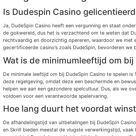
Is Dudespin Casino gelicentieer
Ja, DudeSpin Casino heeft een vergunning en staat onder 
de gokwereld, dus het is verzachtend om te weten dat Du
rechtvaardig en doorzichtig opereren, waardoor we met ee
gecertificeerde casino’s zoals DudeSpin, bevorderen we
Wat is de minimumleeftijd om bij
De minimale leeftijd om bij DudeSpin Casino te spelen is 
deze regelgeving, omdat deze een beschermde en bewuste
helpen we aan een gezondere spelcultuur. Dus, als we o
voldoen voor een verantwoorde spelervaring.
Hoe lang duurt het voordat wins
De afhandelingstijd van uitbetalingen bij DudeSpin Casino
en Skrill bieden meestal de vlugste verwerkingstijd, vaak