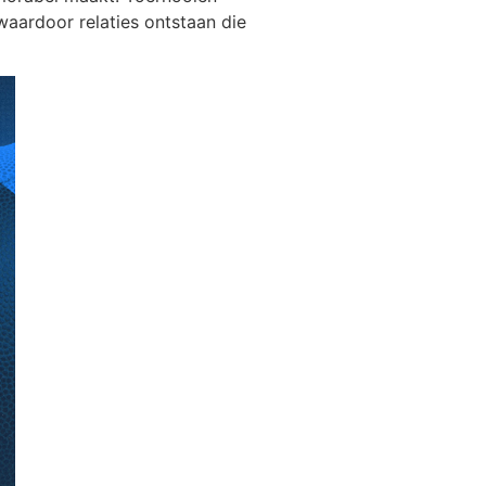
waardoor relaties ontstaan die