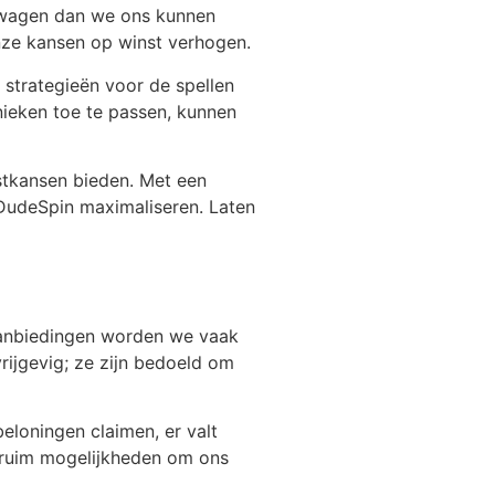
e wagen dan we ons kunnen
onze kansen op winst verhogen.
strategieën voor de spellen
nieken toe te passen, kunnen
stkansen bieden. Met een
 DudeSpin maximaliseren. Laten
aanbiedingen worden we vaak
rijgevig; ze zijn bedoeld om
eloningen claimen, er valt
n ruim mogelijkheden om ons