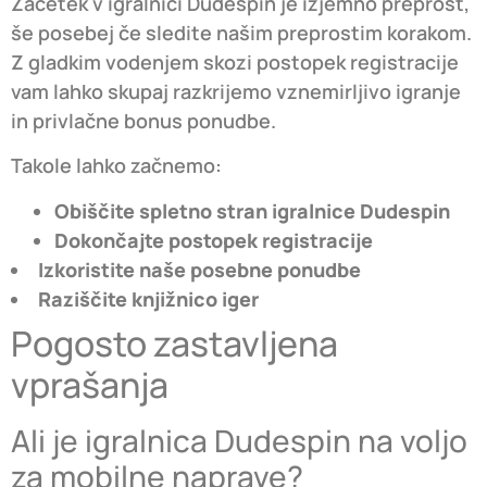
Začetek v igralnici Dudespin je izjemno preprost,
še posebej če sledite našim preprostim korakom.
Z gladkim vodenjem skozi postopek registracije
vam lahko skupaj razkrijemo vznemirljivo igranje
in privlačne bonus ponudbe.
Takole lahko začnemo:
Obiščite spletno stran igralnice Dudespin
Dokončajte postopek registracije
Izkoristite naše posebne ponudbe
Raziščite knjižnico iger
Pogosto zastavljena
vprašanja
Ali je igralnica Dudespin na voljo
za mobilne naprave?