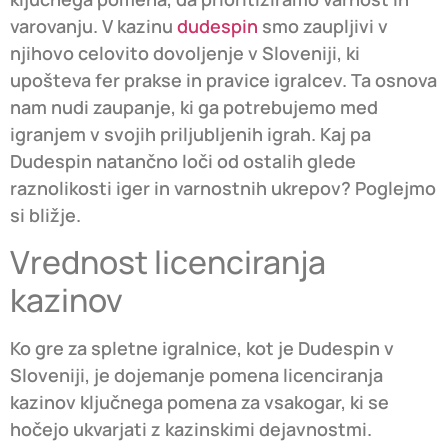
varovanju. V kazinu
dudespin
smo zaupljivi v
njihovo celovito dovoljenje v Sloveniji, ki
upošteva fer prakse in pravice igralcev. Ta osnova
nam nudi zaupanje, ki ga potrebujemo med
igranjem v svojih priljubljenih igrah. Kaj pa
Dudespin natančno loči od ostalih glede
raznolikosti iger in varnostnih ukrepov? Poglejmo
si bližje.
Vrednost licenciranja
kazinov
Ko gre za spletne igralnice, kot je Dudespin v
Sloveniji, je dojemanje pomena licenciranja
kazinov ključnega pomena za vsakogar, ki se
hočejo ukvarjati z kazinskimi dejavnostmi.