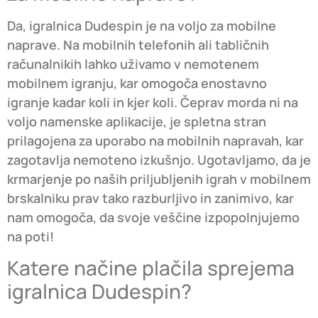
Da, igralnica Dudespin je na voljo za mobilne
naprave. Na mobilnih telefonih ali tabličnih
računalnikih lahko uživamo v nemotenem
mobilnem igranju, kar omogoča enostavno
igranje kadar koli in kjer koli. Čeprav morda ni na
voljo namenske aplikacije, je spletna stran
prilagojena za uporabo na mobilnih napravah, kar
zagotavlja nemoteno izkušnjo. Ugotavljamo, da je
krmarjenje po naših priljubljenih igrah v mobilnem
brskalniku prav tako razburljivo in zanimivo, kar
nam omogoča, da svoje veščine izpopolnjujemo
na poti!
Katere načine plačila sprejema
igralnica Dudespin?