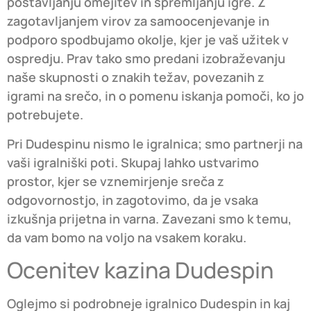
postavljanju omejitev in spremljanju igre. Z
zagotavljanjem virov za samoocenjevanje in
podporo spodbujamo okolje, kjer je vaš užitek v
ospredju. Prav tako smo predani izobraževanju
naše skupnosti o znakih težav, povezanih z
igrami na srečo, in o pomenu iskanja pomoči, ko jo
potrebujete.
Pri Dudespinu nismo le igralnica; smo partnerji na
vaši igralniški poti. Skupaj lahko ustvarimo
prostor, kjer se vznemirjenje sreča z
odgovornostjo, in zagotovimo, da je vsaka
izkušnja prijetna in varna. Zavezani smo k temu,
da vam bomo na voljo na vsakem koraku.
Ocenitev kazina Dudespin
Oglejmo si podrobneje igralnico Dudespin in kaj