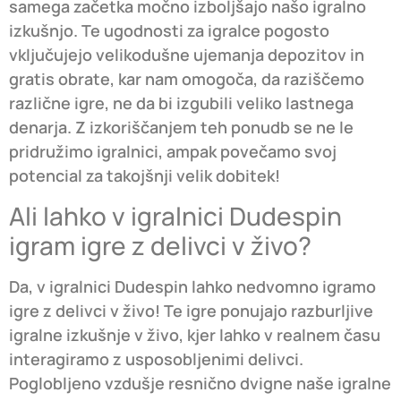
samega začetka močno izboljšajo našo igralno
izkušnjo. Te ugodnosti za igralce pogosto
vključujejo velikodušne ujemanja depozitov in
gratis obrate, kar nam omogoča, da raziščemo
različne igre, ne da bi izgubili veliko lastnega
denarja. Z izkoriščanjem teh ponudb se ne le
pridružimo igralnici, ampak povečamo svoj
potencial za takojšnji velik dobitek!
Ali lahko v igralnici Dudespin
igram igre z delivci v živo?
Da, v igralnici Dudespin lahko nedvomno igramo
igre z delivci v živo! Te igre ponujajo razburljive
igralne izkušnje v živo, kjer lahko v realnem času
interagiramo z usposobljenimi delivci.
Poglobljeno vzdušje resnično dvigne naše igralne