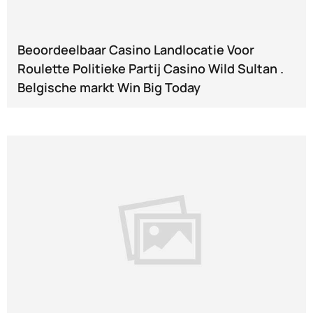
Beoordeelbaar Casino Landlocatie Voor
Roulette Politieke Partij Casino Wild Sultan .
Belgische markt Win Big Today