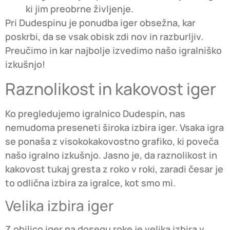
ki jim preobrne življenje.
Pri Dudespinu je ponudba iger obsežna, kar
poskrbi, da se vsak obisk zdi nov in razburljiv.
Preučimo in kar najbolje izvedimo našo igralniško
izkušnjo!
Raznolikost in kakovost iger
Ko pregledujemo igralnico Dudespin, nas
nemudoma preseneti široka izbira iger. Vsaka igra
se ponaša z visokokakovostno grafiko, ki poveča
našo igralno izkušnjo. Jasno je, da raznolikost in
kakovost tukaj gresta z roko v roki, zaradi česar je
to odlična izbira za igralce, kot smo mi.
Velika izbira iger
Z obilico iger na dosegu roke je velika izbira v