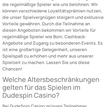
die regelmäßige Spieler wie uns belohnen. Wir
können verschiedene Loyalitätsprämien nutzen,
die unser Spielvergnügen steigern und exklusive
Vorteile gewähren. Durch die Teilnahme an
diesen Angeboten bekommen wir Vorteile für
regelmäßige Spieler wie Boni, Cashback-
Angebote und Zugang zu besonderen Events. Es
ist eine großartige Gelegenheit, unseren
Spielspaß zu erhöhen und mehr aus unserer
Spielzeit zu machen. Lassen Sie uns diese
Chancen!
Welche Altersbeschränkungen
gelten für das Spielen im
Dudespin Casino?
Bei DudeSpin Casino müssen Teilnehmer