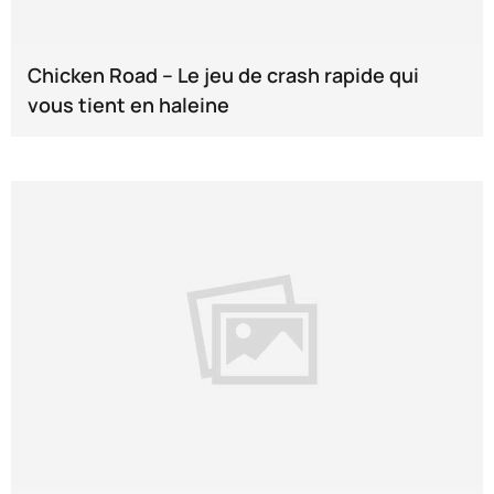
Chicken Road – Le jeu de crash rapide qui
vous tient en haleine