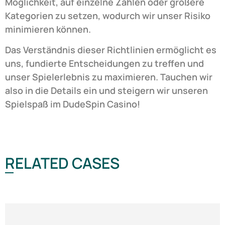
Möglichkeit, auf einzelne Zahlen oder größere
Kategorien zu setzen, wodurch wir unser Risiko
minimieren können.
Das Verständnis dieser Richtlinien ermöglicht es
uns, fundierte Entscheidungen zu treffen und
unser Spielerlebnis zu maximieren. Tauchen wir
also in die Details ein und steigern wir unseren
Spielspaß im DudeSpin Casino!
RELATED CASES