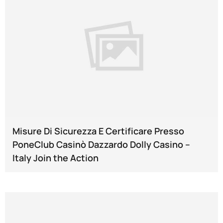
Misure Di Sicurezza E Certificare Presso
PoneClub Casinò Dazzardo Dolly Casino --
Italy Join the Action