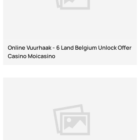
Online Vuurhaak - 6 Land Belgium Unlock Offer
Casino Moicasino