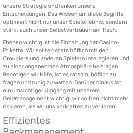
unsere Strategie und lenken unsere
Entscheidungen. Das Wissen um diese Begriffe
optimiert nicht nur unser Spielerlebnis, sondern
stärkt auch unser Selbstvertrauen am Tisch.
Ebenso wichtig ist die Einhaltung der Casino-
Etikette. Wir sollten stets höflich mit den
Croupiers und anderen Spielern interagieren und
zu einer angenehmen Atmosphäre beitragen.
Benötigen wir Hilfe, ist es ratsam, höflich zu
fragen und ruhig zu warten. Darüber hinaus ist
ein umsichtiger Umgang mit unserem
Geldmanagement wichtig; wir sollten nicht mehr
riskieren, als wir uns verkraften zu verlieren.
Effizientes
Bankmanagement