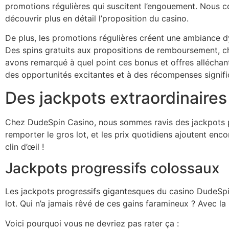
promotions régulières qui suscitent l’engouement. Nous c
découvrir plus en détail l’proposition du casino.
De plus, les promotions régulières créent une ambiance dyn
Des spins gratuits aux propositions de remboursement, ch
avons remarqué à quel point ces bonus et offres allécha
des opportunités excitantes et à des récompenses signifi
Des jackpots extraordinaires
Chez DudeSpin Casino, nous sommes ravis des jackpots p
remporter le gros lot, et les prix quotidiens ajoutent en
clin d’œil !
Jackpots progressifs colossaux
Les jackpots progressifs gigantesques du casino DudeSpin
lot. Qui n’a jamais rêvé de ces gains faramineux ? Avec l
Voici pourquoi vous ne devriez pas rater ça :