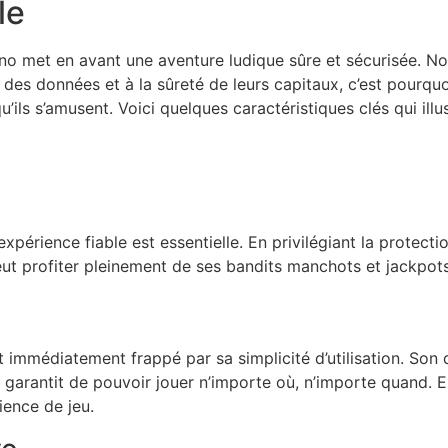
le
no met en avant une aventure ludique sûre et sécurisée. 
n des données et à la sûreté de leurs capitaux, c’est pour
’ils s’amusent. Voici quelques caractéristiques clés qui il
ience fiable est essentielle. En privilégiant la protection
 profiter pleinement de ses bandits manchots et jackpots p
st immédiatement frappé par sa simplicité d’utilisation. S
e garantit de pouvoir jouer n’importe où, n’importe quand. 
ience de jeu.