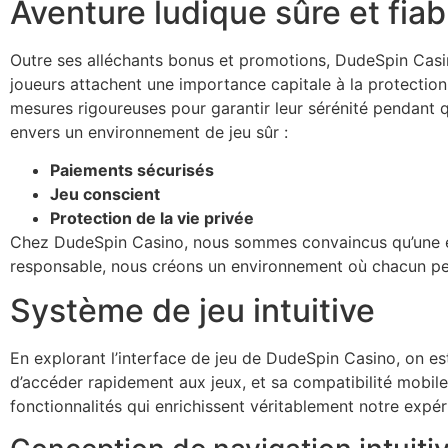
Aventure ludique sûre et fiab
Outre ses alléchants bonus et promotions, DudeSpin Casi
joueurs attachent une importance capitale à la protectio
mesures rigoureuses pour garantir leur sérénité pendant qu
envers un environnement de jeu sûr :
Paiements sécurisés
Jeu conscient
Protection de la vie privée
Chez DudeSpin Casino, nous sommes convaincus qu’une expér
responsable, nous créons un environnement où chacun peut
Système de jeu intuitive
En explorant l’interface de jeu de DudeSpin Casino, on e
d’accéder rapidement aux jeux, et sa compatibilité mobil
fonctionnalités qui enrichissent véritablement notre expér