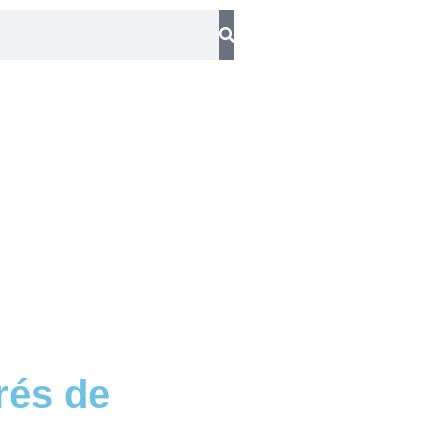
rés de