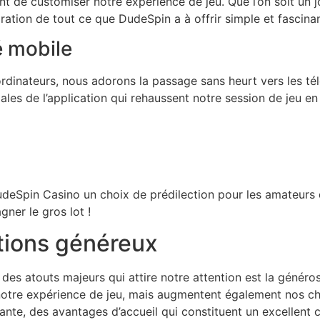
nt de customiser notre expérience de jeu. Que l’on soit un 
loration de tout ce que DudeSpin a à offrir simple et fascina
é mobile
dinateurs, nous adorons la passage sans heurt vers les té
les de l’application qui rehaussent notre session de jeu en
e DudeSpin Casino un choix de prédilection pour les amateur
gner le gros lot !
tions généreux
es atouts majeurs qui attire notre attention est la généros
notre expérience de jeu, mais augmentent également nos c
nante, des avantages d’accueil qui constituent un excelle