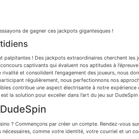
essayons de gagner ces jackpots gigantesques !
tidiens
t palpitantes ! Des jackpots extraordinaires cherchent les
 concours captivants qui évaluent nos aptitudes à l’épreu
 rivalité et consolident l’engagement des joueurs, nous do
participant régulièrement, nous perfectionnons nos approc
sibles contribue une aspect électrisante à notre expérience
est la solution pour exceller dans l’art du jeu sur DudeSpin
 DudeSpin
asino ? Commençons par créer un compte. Rendez-vous sur l
s nécessaires, comme votre identité, votre courriel et un co