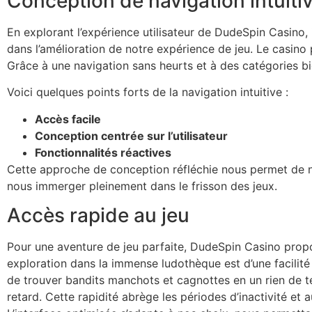
Conception de navigation intuiti
En explorant l’expérience utilisateur de DudeSpin Casino, i
dans l’amélioration de notre expérience de jeu. Le casino p
Grâce à une navigation sans heurts et à des catégories bi
Voici quelques points forts de la navigation intuitive :
Accès facile
Conception centrée sur l’utilisateur
Fonctionnalités réactives
Cette approche de conception réfléchie nous permet de nou
nous immerger pleinement dans le frisson des jeux.
Accès rapide au jeu
Pour une aventure de jeu parfaite, DudeSpin Casino propo
exploration dans la immense ludothèque est d’une facilité 
de trouver bandits manchots et cagnottes en un rien de t
retard. Cette rapidité abrège les périodes d’inactivité et a