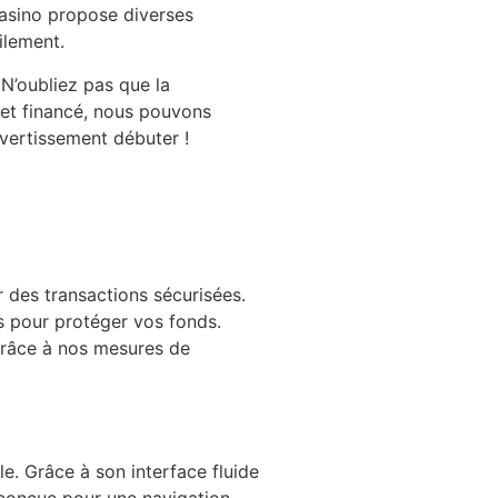
asino propose diverses
ilement.
 N’oubliez pas que la
 et financé, nous pouvons
ivertissement débuter !
 des transactions sécurisées.
us pour protéger vos fonds.
 Grâce à nos mesures de
e. Grâce à son interface fluide