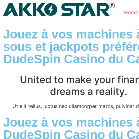
Home
Jouez à vos machines 
sous et jackpots préfé
DudeSpin Casino du C
United to make your finan
dreams a reality.
Ut elit tellus, luctus nec ullamcorper mattis, pulvinar 
Jouez à vos machines à
DudeSpin Casino du C