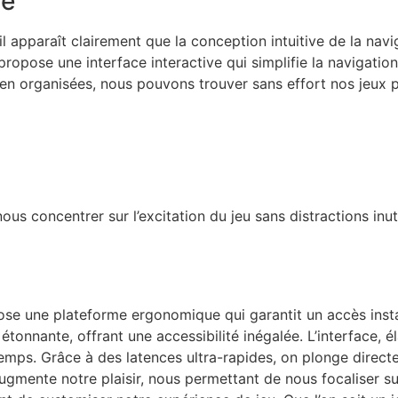
ve
l apparaît clairement que la conception intuitive de la navi
ropose une interface interactive qui simplifie la navigation 
en organisées, nous pouvons trouver sans effort nos jeux p
s concentrer sur l’excitation du jeu sans distractions inut
se une plateforme ergonomique qui garantit un accès insta
étonnante, offrant une accessibilité inégalée. L’interface, 
emps. Grâce à des latences ultra-rapides, on plonge direct
ugmente notre plaisir, nous permettant de nous focaliser sur 