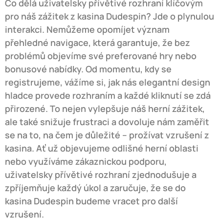
Co dělá uživatelsky přívětivé rozhraní klíčovým
pro náš zážitek z kasina Dudespin? Jde o plynulou
interakci. Nemůžeme opomíjet význam
přehledné navigace, která garantuje, že bez
problémů objevíme své preferované hry nebo
bonusové nabídky. Od momentu, kdy se
registrujeme, vážíme si, jak nás elegantní design
hladce provede rozhraním a každé kliknutí se zdá
přirozené. To nejen vylepšuje náš herní zážitek,
ale také snižuje frustraci a dovoluje nám zaměřit
se na to, na čem je důležité – prožívat vzrušení z
kasina. Ať už objevujeme odlišné herní oblasti
nebo využíváme zákaznickou podporu,
uživatelsky přívětivé rozhraní zjednodušuje a
zpříjemňuje každý úkol a zaručuje, že se do
kasina Dudespin budeme vracet pro další
vzrušení.