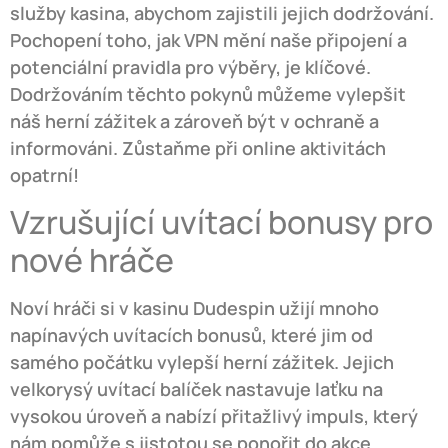
služby kasina, abychom zajistili jejich dodržování.
Pochopení toho, jak VPN mění naše připojení a
potenciální pravidla pro výběry, je klíčové.
Dodržováním těchto pokynů můžeme vylepšit
náš herní zážitek a zároveň být v ochraně a
informováni. Zůstaňme při online aktivitách
opatrní!
Vzrušující uvítací bonusy pro
nové hráče
Noví hráči si v kasinu Dudespin užijí mnoho
napínavých uvítacích bonusů, které jim od
samého počátku vylepší herní zážitek. Jejich
velkorysý uvítací balíček nastavuje laťku na
vysokou úroveň a nabízí přitažlivý impuls, který
nám pomůže s jistotou se ponořit do akce.