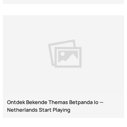
Ontdek Bekende Themas Betpanda Io —
Netherlands Start Playing