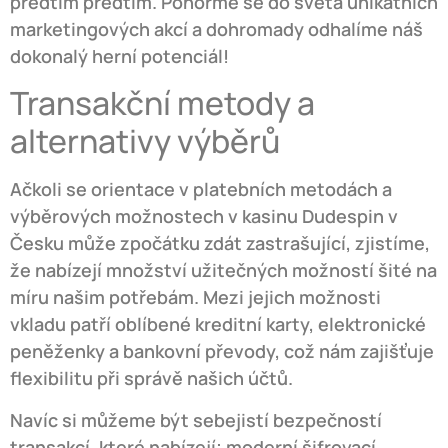
předtím předtím. Ponořme se do světa unikátních
marketingových akcí a dohromady odhalíme náš
dokonalý herní potenciál!
Transakční metody a
alternativy výběrů
Ačkoli se orientace v platebních metodách a
výběrových možnostech v kasinu Dudespin v
Česku může zpočátku zdát zastrašující, zjistíme,
že nabízejí množství užitečných možností šité na
míru našim potřebám. Mezi jejich možnosti
vkladu patří oblíbené kreditní karty, elektronické
peněženky a bankovní převody, což nám zajišťuje
flexibilitu při správě našich účtů.
Navíc si můžeme být sebejistí bezpečností
transakcí, které nabízejí; moderní šifrovací