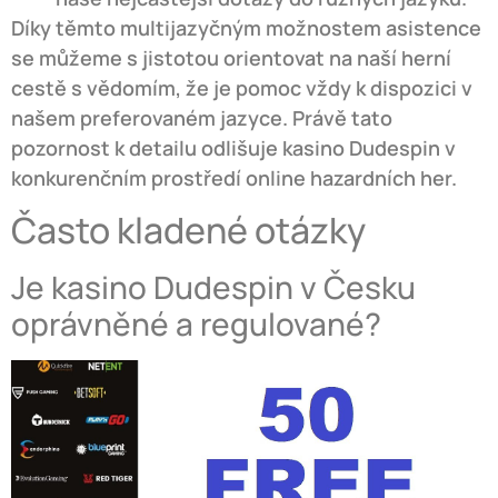
Díky těmto multijazyčným možnostem asistence
se můžeme s jistotou orientovat na naší herní
cestě s vědomím, že je pomoc vždy k dispozici v
našem preferovaném jazyce. Právě tato
pozornost k detailu odlišuje kasino Dudespin v
konkurenčním prostředí online hazardních her.
Často kladené otázky
Je kasino Dudespin v Česku
oprávněné a regulované?