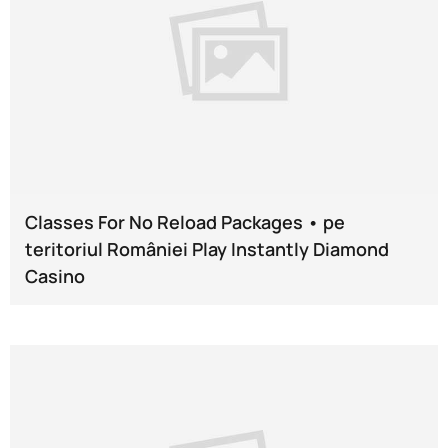
Classes For No Reload Packages • pe
teritoriul României Play Instantly Diamond
Casino