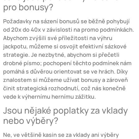
pro bonusy?
Požadavky na sázení bonusů se běžně pohybují
od 20x do 40x v závislosti na promo podmínkách.
Abychom zvýšili své příležitosti na výhru
jackpotu, můžeme si osvojit efektivní sázkové
strategie. Je nezbytné, abychom si přečetli
drobné písmo; pochopení těchto podmínek nám
pomáhá s důvěrou orientovat se ve hrách. Díky
znalostem si můžeme užívat bonusy a zároveň
činit strategická rozhodnutí, což nás konečně
vede k výhernímu hernímu zážitku.
Jsou nějaké poplatky za vklady
nebo výběry?
Ne, ve většině kasin se za vklady ani výběry