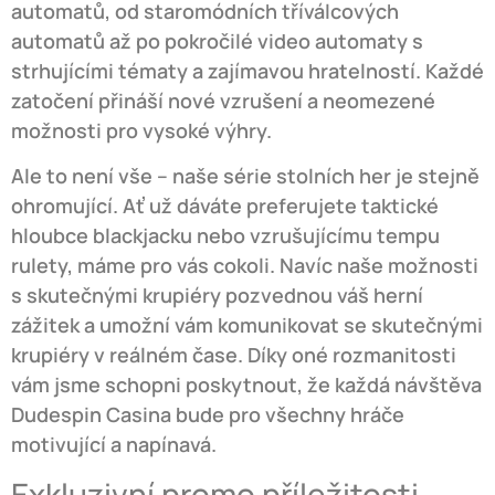
automatů, od staromódních tříválcových
automatů až po pokročilé video automaty s
strhujícími tématy a zajímavou hratelností. Každé
zatočení přináší nové vzrušení a neomezené
možnosti pro vysoké výhry.
Ale to není vše – naše série stolních her je stejně
ohromující. Ať už dáváte preferujete taktické
hloubce blackjacku nebo vzrušujícímu tempu
rulety, máme pro vás cokoli. Navíc naše možnosti
s skutečnými krupiéry pozvednou váš herní
zážitek a umožní vám komunikovat se skutečnými
krupiéry v reálném čase. Díky oné rozmanitosti
vám jsme schopni poskytnout, že každá návštěva
Dudespin Casina bude pro všechny hráče
motivující a napínavá.
Exkluzivní promo příležitosti