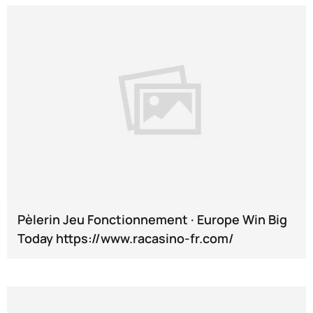
Pèlerin Jeu Fonctionnement · Europe Win Big
Today https://www.racasino-fr.com/