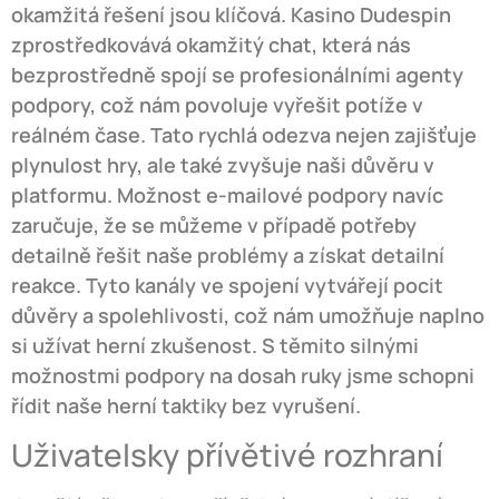
okamžitá řešení jsou klíčová. Kasino Dudespin
zprostředkovává okamžitý chat, která nás
bezprostředně spojí se profesionálními agenty
podpory, což nám povoluje vyřešit potíže v
reálném čase. Tato rychlá odezva nejen zajišťuje
plynulost hry, ale také zvyšuje naši důvěru v
platformu. Možnost e-mailové podpory navíc
zaručuje, že se můžeme v případě potřeby
detailně řešit naše problémy a získat detailní
reakce. Tyto kanály ve spojení vytvářejí pocit
důvěry a spolehlivosti, což nám umožňuje naplno
si užívat herní zkušenost. S těmito silnými
možnostmi podpory na dosah ruky jsme schopni
řídit naše herní taktiky bez vyrušení.
Uživatelsky přívětivé rozhraní