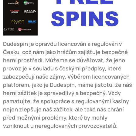
Dudespin je opravdu licencován a regulován v
Česku, což nám jako hráčům zajišťuje bezpečné
herní prostředí. Můžeme se důvěřovat, že jeho
provoz je v souladu s českými předpisy, které
zabezpečují naše zájmy. Výběrem licencovaných
platforem, jako je Dudespin, máme jistotu, že náš
herní zážitek je spravedlivý a bezpečný. Vždy
pamatujte, že spolupráce s regulovanými kasiny
nejen zlepšuje náš zážitek, ale také nás chrání
před možnými problémy, které by mohly
vzniknout u neregulovaných provozovatelů.