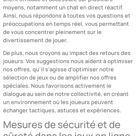
moyens, notamment un chat en direct réactif.
Ainsi, nous répondons à toutes vos questions et
préoccupations en temps réel, vous permettant
de vous concentrer pleinement sur le
divertissement de jouer.
De plus, nous croyons au impact des retours des
joueurs. Vos suggestions nous aident à optimiser
nos offres, qu’il s’agisse d’optimiser notre
sélection de jeux ou de amplifier nos offres
spéciales. Nous favorisons activement le
dialogue au sein de notre collectivité, en créant
un environnement où les joueurs peuvent
échanger tactiques, astuces et expériences.
Mesures de sécurité et de