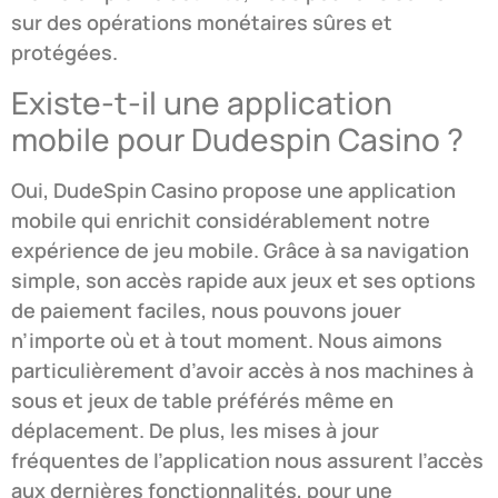
sur des opérations monétaires sûres et
protégées.
Existe-t-il une application
mobile pour Dudespin Casino ?
Oui, DudeSpin Casino propose une application
mobile qui enrichit considérablement notre
expérience de jeu mobile. Grâce à sa navigation
simple, son accès rapide aux jeux et ses options
de paiement faciles, nous pouvons jouer
n’importe où et à tout moment. Nous aimons
particulièrement d’avoir accès à nos machines à
sous et jeux de table préférés même en
déplacement. De plus, les mises à jour
fréquentes de l’application nous assurent l’accès
aux dernières fonctionnalités, pour une