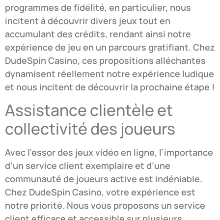
programmes de fidélité, en particulier, nous
incitent à découvrir divers jeux tout en
accumulant des crédits, rendant ainsi notre
expérience de jeu en un parcours gratifiant. Chez
DudeSpin Casino, ces propositions alléchantes
dynamisent réellement notre expérience ludique
et nous incitent de découvrir la prochaine étape !
Assistance clientèle et
collectivité des joueurs
Avec l’essor des jeux vidéo en ligne, l’importance
d’un service client exemplaire et d’une
communauté de joueurs active est indéniable.
Chez DudeSpin Casino, votre expérience est
notre priorité. Nous vous proposons un service
client efficace et accessible sur plusieurs