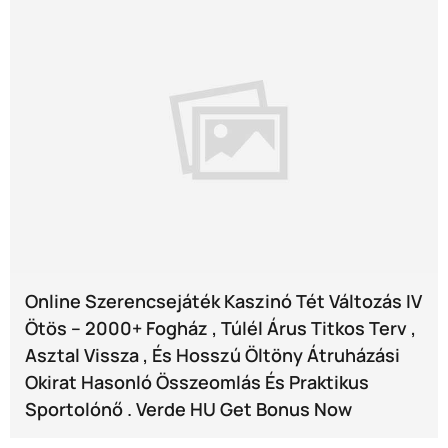
Online Szerencsejáték Kaszinó Tét Változás IV
Ötös – 2000+ Fogház , Túlél Árus Titkos Terv ,
Asztal Vissza , És Hosszú Öltöny Átruházási
Okirat Hasonló Összeomlás És Praktikus
Sportolónő . Verde HU Get Bonus Now