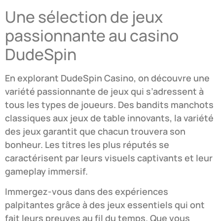
Une sélection de jeux
passionnante au casino
DudeSpin
En explorant DudeSpin Casino, on découvre une
variété passionnante de jeux qui s’adressent à
tous les types de joueurs. Des bandits manchots
classiques aux jeux de table innovants, la variété
des jeux garantit que chacun trouvera son
bonheur. Les titres les plus réputés se
caractérisent par leurs visuels captivants et leur
gameplay immersif.
Immergez-vous dans des expériences
palpitantes grâce à des jeux essentiels qui ont
fait leurs preuves au fil du temps. Que vous