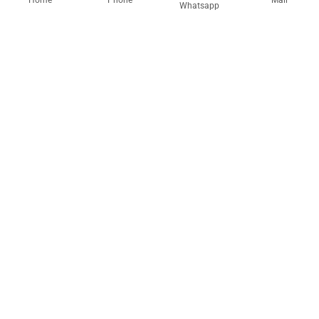
Home
Phone
Mail
Whatsapp