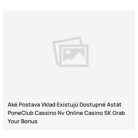
Aké Postava Vklad Existujú Dostupné Astát
PoneClub Cassino Nv Online Casino SK Grab
Your Bonus