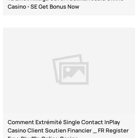
Casino ◦ SE Get Bonus Now
Comment Extrémité Single Contact InPlay
Casino Client Soutien Financier _ FR Register