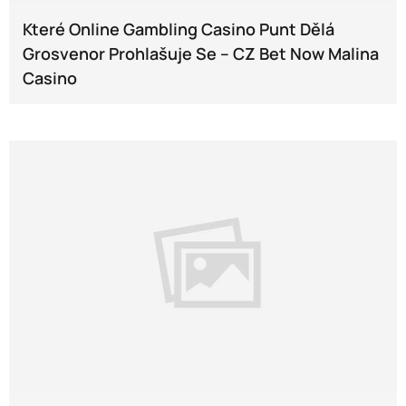
Které Online Gambling Casino Punt Dělá
Grosvenor Prohlašuje Se -- CZ Bet Now Malina
Casino