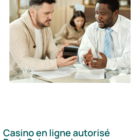
Casino en ligne autorisé