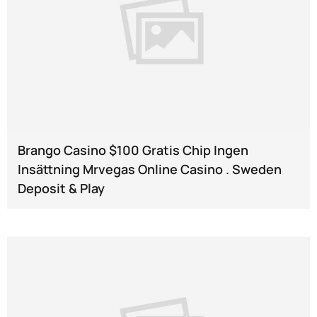
Brango Casino $100 Gratis Chip Ingen
Insättning Mrvegas Online Casino . Sweden
Deposit & Play