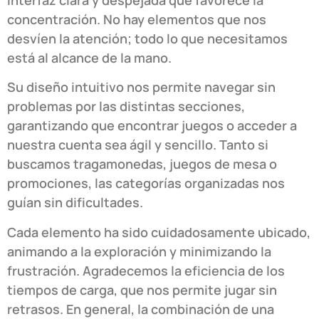
interfaz clara y despejada que favorece la
concentración. No hay elementos que nos
desvíen la atención; todo lo que necesitamos
está al alcance de la mano.
Su diseño intuitivo nos permite navegar sin
problemas por las distintas secciones,
garantizando que encontrar juegos o acceder a
nuestra cuenta sea ágil y sencillo. Tanto si
buscamos tragamonedas, juegos de mesa o
promociones, las categorías organizadas nos
guían sin dificultades.
Cada elemento ha sido cuidadosamente ubicado,
animando a la exploración y minimizando la
frustración. Agradecemos la eficiencia de los
tiempos de carga, que nos permite jugar sin
retrasos. En general, la combinación de una