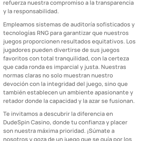
refuerza nuestra compromiso a la transparencia
y la responsabilidad.
Empleamos sistemas de auditoría sofisticados y
tecnologías RNG para garantizar que nuestros
juegos proporcionen resultados equitativos. Los
jugadores pueden divertirse de sus juegos
favoritos con total tranquilidad, con la certeza
que cada ronda es imparcial y justa. Nuestras
normas claras no solo muestran nuestro
devoción con la integridad del juego, sino que
también establecen un ambiente apasionante y
retador donde la capacidad y la azar se fusionan.
Te invitamos a descubrir la diferencia en
DudeSpin Casino, donde tu confianza y placer
son nuestra máxima prioridad. ¡Súmate a
nosotros y goza de un juego que se guía por los