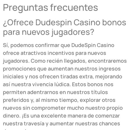
Preguntas frecuentes
¿Ofrece Dudespin Casino bonos
para nuevos jugadores?
Sí, podemos confirmar que DudeSpin Casino
ofrece atractivos incentivos para nuevos
jugadores. Como recién llegados, encontraremos
promociones que aumentan nuestros ingresos
iniciales y nos ofrecen tiradas extra, mejorando
así nuestra vivencia lúdica. Estos bonos nos
permiten adentrarnos en nuestros títulos
preferidos y, al mismo tiempo, explorar otros
nuevos sin comprometer mucho nuestro propio
dinero. ¡Es una excelente manera de comenzar
nuestra travesía y aumentar nuestras chances