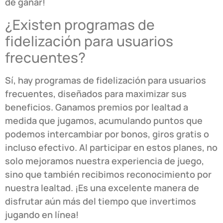
de ganar!
¿Existen programas de
fidelización para usuarios
frecuentes?
Sí, hay programas de fidelización para usuarios
frecuentes, diseñados para maximizar sus
beneficios. Ganamos premios por lealtad a
medida que jugamos, acumulando puntos que
podemos intercambiar por bonos, giros gratis o
incluso efectivo. Al participar en estos planes, no
solo mejoramos nuestra experiencia de juego,
sino que también recibimos reconocimiento por
nuestra lealtad. ¡Es una excelente manera de
disfrutar aún más del tiempo que invertimos
jugando en línea!