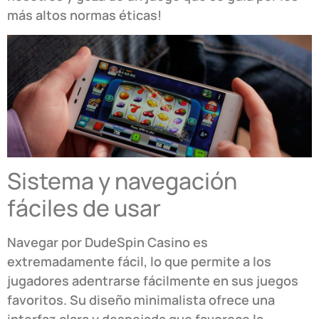
más altos normas éticas!
Sistema y navegación
fáciles de usar
Navegar por DudeSpin Casino es
extremadamente fácil, lo que permite a los
jugadores adentrarse fácilmente en sus juegos
favoritos. Su diseño minimalista ofrece una