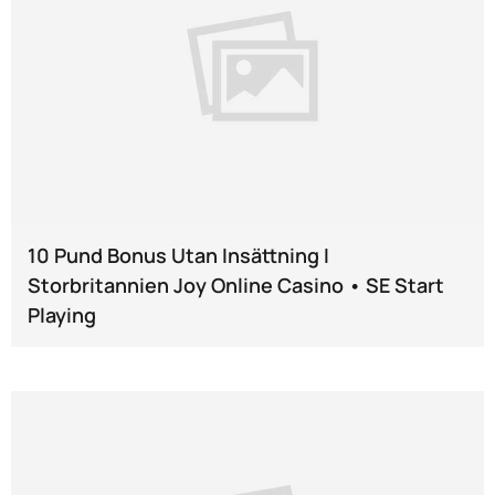
10 Pund Bonus Utan Insättning I
Storbritannien Joy Online Casino • SE Start
Playing