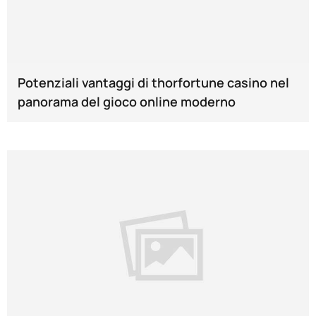
Potenziali vantaggi di thorfortune casino nel
panorama del gioco online moderno