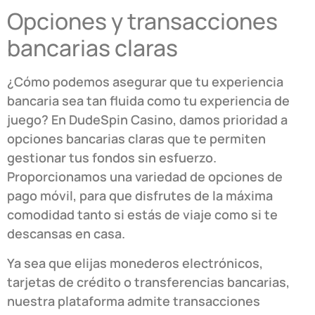
Opciones y transacciones
bancarias claras
¿Cómo podemos asegurar que tu experiencia
bancaria sea tan fluida como tu experiencia de
juego? En DudeSpin Casino, damos prioridad a
opciones bancarias claras que te permiten
gestionar tus fondos sin esfuerzo.
Proporcionamos una variedad de opciones de
pago móvil, para que disfrutes de la máxima
comodidad tanto si estás de viaje como si te
descansas en casa.
Ya sea que elijas monederos electrónicos,
tarjetas de crédito o transferencias bancarias,
nuestra plataforma admite transacciones