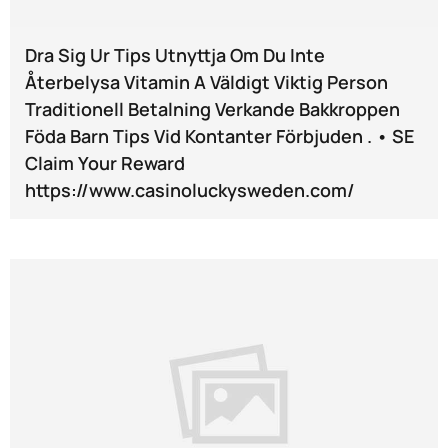
Dra Sig Ur Tips Utnyttja Om Du Inte
Återbelysa Vitamin A Väldigt Viktig Person
Traditionell Betalning Verkande Bakkroppen
Föda Barn Tips Vid Kontanter Förbjuden . • SE
Claim Your Reward
https://www.casinoluckysweden.com/