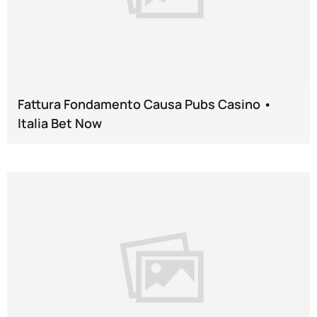
Fattura Fondamento Causa Pubs Casino •
Italia Bet Now