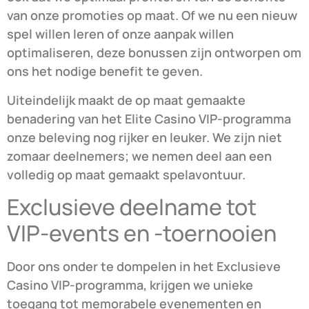
van onze promoties op maat. Of we nu een nieuw
spel willen leren of onze aanpak willen
optimaliseren, deze bonussen zijn ontworpen om
ons het nodige benefit te geven.
Uiteindelijk maakt de op maat gemaakte
benadering van het Elite Casino VIP-programma
onze beleving nog rijker en leuker. We zijn niet
zomaar deelnemers; we nemen deel aan een
volledig op maat gemaakt spelavontuur.
Exclusieve deelname tot
VIP-events en -toernooien
Door ons onder te dompelen in het Exclusieve
Casino VIP-programma, krijgen we unieke
toegang tot memorabele evenementen en