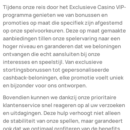
Tijdens onze reis door het Exclusieve Casino VIP-
programma genieten we van bonussen en
promoties op maat die specifiek zijn afgestemd
op onze spelvoorkeuren. Deze op maat gemaakte
aanbiedingen tillen onze spelervaring naar een
hoger niveau en garanderen dat we beloningen
ontvangen die echt aansluiten bij onze
interesses en speelstijl. Van exclusieve
stortingsbonussen tot gepersonaliseerde
cashback-beloningen, elke promotie voelt uniek
en bijzonder voor ons ontworpen.
Bovendien kunnen we dankzij onze prioritaire
klantenservice snel reageren op al uw verzoeken
en uitdagingen. Deze hulp verhoogt niet alleen
de stabiliteit van onze spellen, maar garandeert
ook dat we optimaal profiteren van de benefits