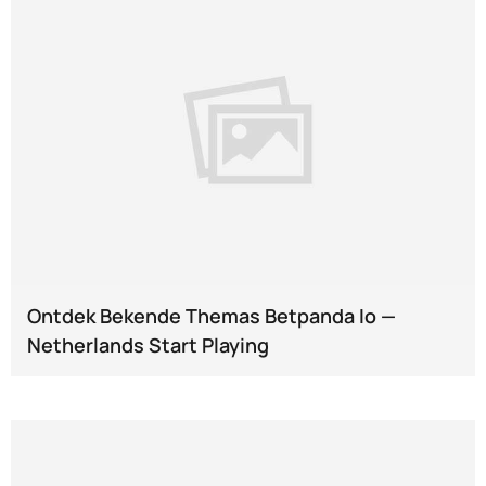
Ontdek Bekende Themas Betpanda Io —
Netherlands Start Playing