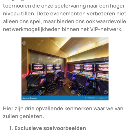
toernooien die onze spelervaring naar een hoger
niveau tillen. Deze evenementen verbeteren niet
alleen ons spel, maar bieden ons ook waardevolle
netwerkmogelijkheden binnen het VIP-netwerk.
Hier zijn drie opvallende kenmerken waar we van
zullen genieten:
Exclusieve spelvoorbeelden