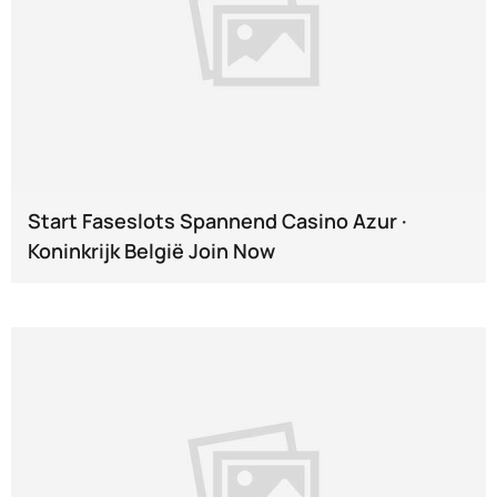
Start Faseslots Spannend Casino Azur ·
Koninkrijk België Join Now