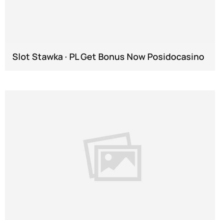
Slot Stawka · PL Get Bonus Now Posidocasino