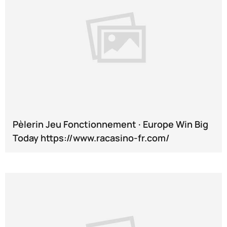
Pèlerin Jeu Fonctionnement · Europe Win Big
Today https://www.racasino-fr.com/