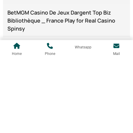
BetMGM Casino De Jeux Dargent Top Biz
Bibliothèque _ France Play for Real Casino
Spinsy
Whatsapp
Home
Phone
Mail