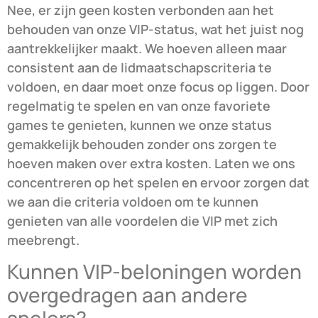
Nee, er zijn geen kosten verbonden aan het
behouden van onze VIP-status, wat het juist nog
aantrekkelijker maakt. We hoeven alleen maar
consistent aan de lidmaatschapscriteria te
voldoen, en daar moet onze focus op liggen. Door
regelmatig te spelen en van onze favoriete
games te genieten, kunnen we onze status
gemakkelijk behouden zonder ons zorgen te
hoeven maken over extra kosten. Laten we ons
concentreren op het spelen en ervoor zorgen dat
we aan die criteria voldoen om te kunnen
genieten van alle voordelen die VIP met zich
meebrengt.
Kunnen VIP-beloningen worden
overgedragen aan andere