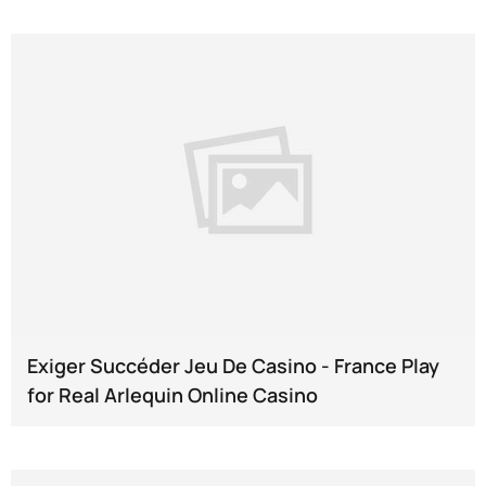
Exiger Succéder Jeu De Casino - France Play
for Real Arlequin Online Casino