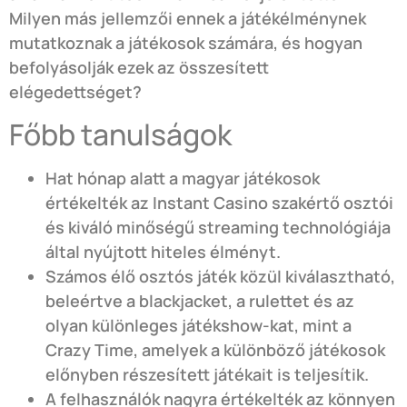
Milyen más jellemzői ennek a játékélménynek
mutatkoznak a játékosok számára, és hogyan
befolyásolják ezek az összesített
elégedettséget?
Főbb tanulságok
Hat hónap alatt a magyar játékosok
értékelték az Instant Casino szakértő osztói
és kiváló minőségű streaming technológiája
által nyújtott hiteles élményt.
Számos élő osztós játék közül kiválasztható,
beleértve a blackjacket, a rulettet és az
olyan különleges játékshow-kat, mint a
Crazy Time, amelyek a különböző játékosok
előnyben részesített játékait is teljesítik.
A felhasználók nagyra értékelték az könnyen