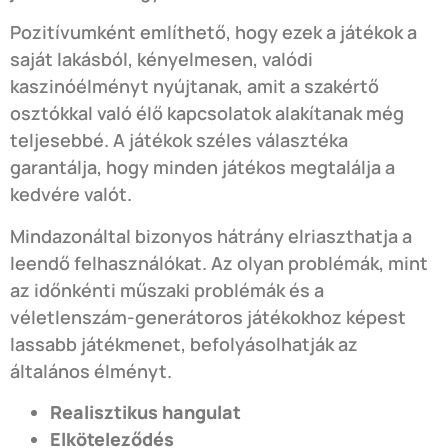
Pozitívumként említhető, hogy ezek a játékok a
saját lakásból, kényelmesen, valódi
kaszinóélményt nyújtanak, amit a szakértő
osztókkal való élő kapcsolatok alakítanak még
teljesebbé. A játékok széles választéka
garantálja, hogy minden játékos megtalálja a
kedvére valót.
Mindazonáltal bizonyos hátrány elriaszthatja a
leendő felhasználókat. Az olyan problémák, mint
az időnkénti műszaki problémák és a
véletlenszám-generátoros játékokhoz képest
lassabb játékmenet, befolyásolhatják az
általános élményt.
Realisztikus hangulat
Elköteleződés