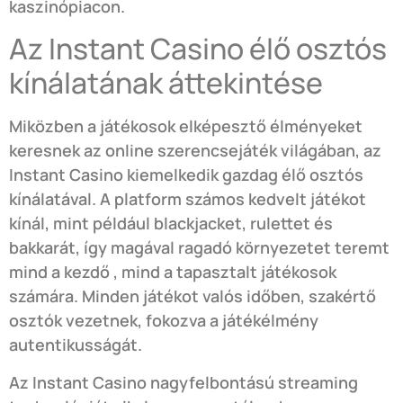
kaszinópiacon.
Az Instant Casino élő osztós
kínálatának áttekintése
Miközben a játékosok elképesztő élményeket
keresnek az online szerencsejáték világában, az
Instant Casino kiemelkedik gazdag élő osztós
kínálatával. A platform számos kedvelt játékot
kínál, mint például blackjacket, rulettet és
bakkarát, így magával ragadó környezetet teremt
mind a kezdő , mind a tapasztalt játékosok
számára. Minden játékot valós időben, szakértő
osztók vezetnek, fokozva a játékélmény
autentikusságát.
Az Instant Casino nagyfelbontású streaming