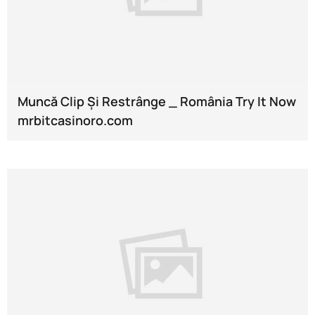
Muncă Clip Și Restrânge _ România Try It Now
mrbitcasinoro.com