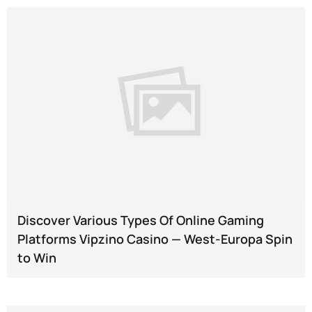
Discover Various Types Of Online Gaming
Platforms Vipzino Casino — West-Europa Spin
to Win