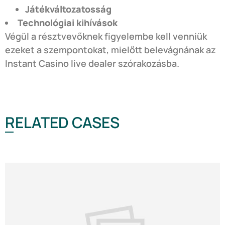
Játékváltozatosság
Technológiai kihívások
Végül a résztvevőknek figyelembe kell venniük
ezeket a szempontokat, mielőtt belevágnának az
Instant Casino live dealer szórakozásba.
RELATED CASES