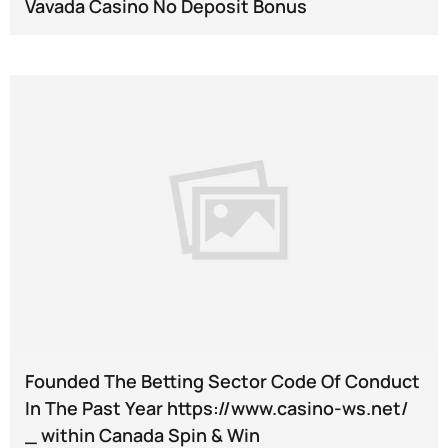
Vavada Casino No Deposit Bonus
Founded The Betting Sector Code Of Conduct
In The Past Year https://www.casino-ws.net/
_ within Canada Spin & Win