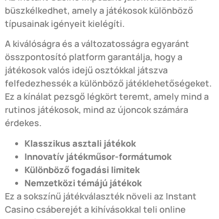
büszkélkedhet, amely a játékosok különböző
típusainak igényeit kielégíti.
A kiválóságra és a változatosságra egyaránt
összpontosító platform garantálja, hogy a
játékosok valós idejű osztókkal játszva
felfedezhessék a különböző játéklehetőségeket.
Ez a kínálat pezsgő légkört teremt, amely mind a
rutinos játékosok, mind az újoncok számára
érdekes.
Klasszikus asztali játékok
Innovatív játékműsor-formátumok
Különböző fogadási limitek
Nemzetközi témájú játékok
Ez a sokszínű játékválaszték növeli az Instant
Casino csáberejét a kihívásokkal teli online