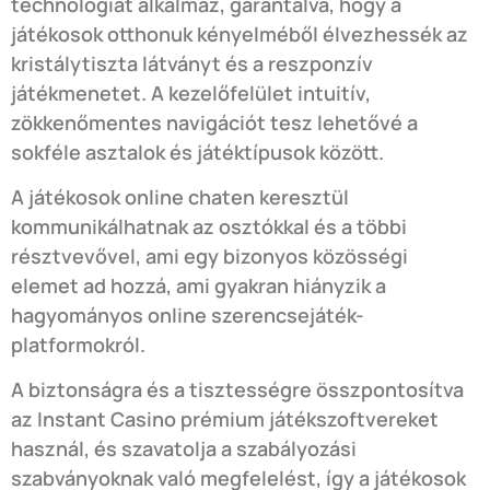
technológiát alkalmaz, garantálva, hogy a
játékosok otthonuk kényelméből élvezhessék az
kristálytiszta látványt és a reszponzív
játékmenetet. A kezelőfelület intuitív,
zökkenőmentes navigációt tesz lehetővé a
sokféle asztalok és játéktípusok között.
A játékosok online chaten keresztül
kommunikálhatnak az osztókkal és a többi
résztvevővel, ami egy bizonyos közösségi
elemet ad hozzá, ami gyakran hiányzik a
hagyományos online szerencsejáték-
platformokról.
A biztonságra és a tisztességre összpontosítva
az Instant Casino prémium játékszoftvereket
használ, és szavatolja a szabályozási
szabványoknak való megfelelést, így a játékosok