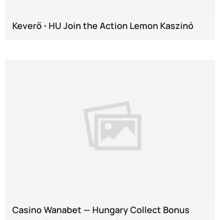
Keverő ◦ HU Join the Action Lemon Kaszinó
Casino Wanabet — Hungary Collect Bonus