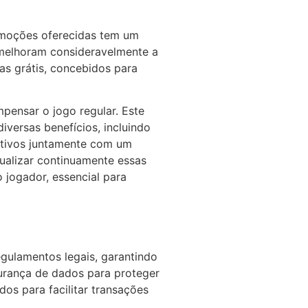
romoções oferecidas tem um
 melhoram consideravelmente a
as grátis, concebidos para
pensar o jogo regular. Este
versas benefícios, incluindo
ativos juntamente com um
tualizar continuamente essas
jogador, essencial para
gulamentos legais, garantindo
gurança de dados para proteger
os para facilitar transações