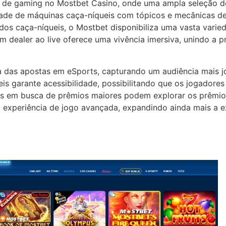
ia de gaming no Mostbet Casino, onde uma ampla seleção de
edade de máquinas caça-níqueis com tópicos e mecânicas d
 dos caça-níqueis, o Mostbet disponibiliza uma vasta vari
m dealer ao live oferece uma vivência imersiva, unindo a 
 das apostas em eSports, capturando um audiência mais j
eis garante acessibilidade, possibilitando que os jogadore
es em busca de prêmios maiores podem explorar os prêmio
 experiência de jogo avançada, expandindo ainda mais a e