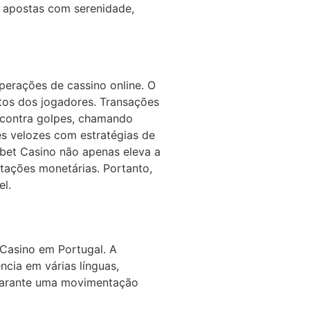
e apostas com serenidade,
erações de cassino online. O
tos dos jogadores. Transações
 contra golpes, chamando
es velozes com estratégias de
stbet Casino não apenas eleva a
tações monetárias. Portanto,
l.
 Casino em Portugal. A
ncia em várias línguas,
o garante uma movimentação