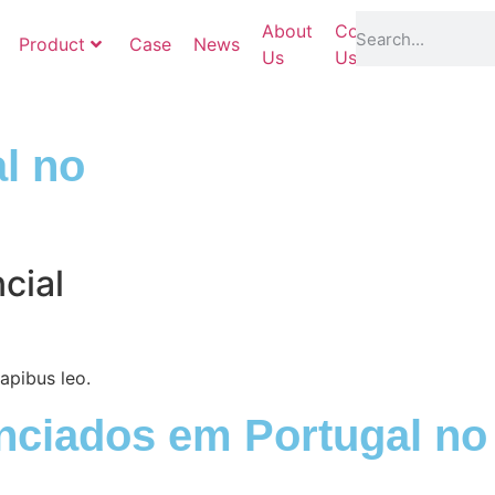
About
Contact
Product
Case
News
Services
Us
Us
l no
cial
dapibus leo.
enciados em Portugal n