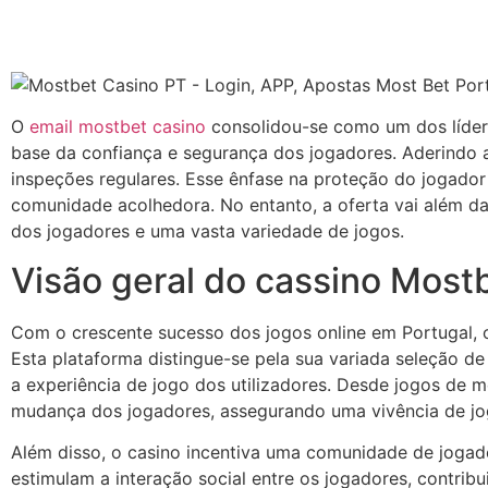
O
email mostbet casino
consolidou-se como um dos lídere
base da confiança e segurança dos jogadores. Aderindo a
inspeções regulares. Esse ênfase na proteção do jogador
comunidade acolhedora. No entanto, a oferta vai além d
dos jogadores e uma vasta variedade de jogos.
Visão geral do cassino Most
Com o crescente sucesso dos jogos online em Portugal,
Esta plataforma distingue-se pela sua variada seleção
a experiência de jogo dos utilizadores. Desde jogos de 
mudança dos jogadores, assegurando uma vivência de jog
Além disso, o casino incentiva uma comunidade de jogador
estimulam a interação social entre os jogadores, contri