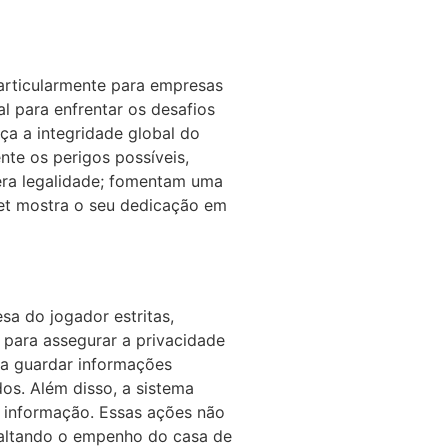
articularmente para empresas
 para enfrentar os desafios
ça a integridade global do
te os perigos possíveis,
ra legalidade; fomentam uma
bet mostra o seu dedicação em
a do jogador estritas,
 para assegurar a privacidade
ra guardar informações
os. Além disso, a sistema
 informação. Essas ações não
saltando o empenho do casa de