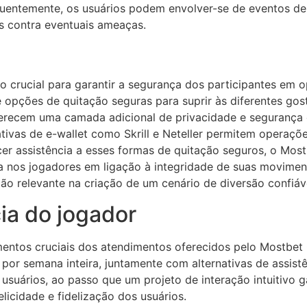
equentemente, os usuários podem envolver-se de eventos d
s contra eventuais ameaças.
rucial para garantir a segurança dos participantes em op
opções de quitação seguras para suprir às diferentes gos
ferecem uma camada adicional de privacidade e segurança
tivas de e-wallet como Skrill e Neteller permitem operaçõ
recer assistência a esses formas de quitação seguros, o Mo
ça nos jogadores em ligação à integridade de suas movimen
 relevante na criação de um cenário de diversão confiáve
ia do jogador
mentos cruciais dos atendimentos oferecidos pelo Mostbet
por semana inteira, juntamente com alternativas de assistê
 usuários, ao passo que um projeto de interação intuitiv
elicidade e fidelização dos usuários.