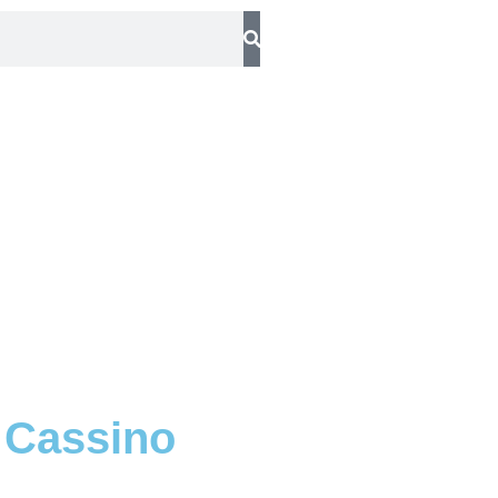
o Cassino