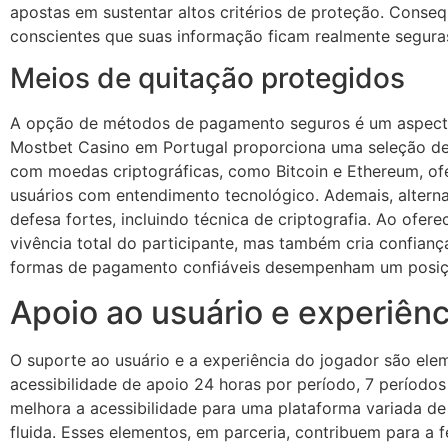
apostas em sustentar altos critérios de proteção. Cons
conscientes que suas informação ficam realmente segura
Meios de quitação protegidos
A opção de métodos de pagamento seguros é um aspecto c
Mostbet Casino em Portugal proporciona uma seleção de 
com moedas criptográficas, como Bitcoin e Ethereum, o
usuários com entendimento tecnológico. Ademais, alterna
defesa fortes, incluindo técnica de criptografia. Ao ofe
vivência total do participante, mas também cria confian
formas de pagamento confiáveis desempenham um posição
Apoio ao usuário e experiênc
O suporte ao usuário e a experiência do jogador são ele
acessibilidade de apoio 24 horas por período, 7 períodos 
melhora a acessibilidade para uma plataforma variada de
fluida. Esses elementos, em parceria, contribuem para a f