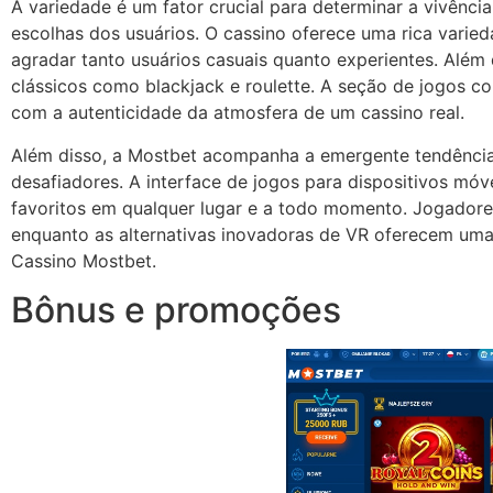
A variedade é um fator crucial para determinar a vivênc
escolhas dos usuários. O cassino oferece uma rica vari
agradar tanto usuários casuais quanto experientes. Além
clássicos como blackjack e roulette. A seção de jogos co
com a autenticidade da atmosfera de um cassino real.
Além disso, a Mostbet acompanha a emergente tendência
desafiadores. A interface de jogos para dispositivos móv
favoritos em qualquer lugar e a todo momento. Jogador
enquanto as alternativas inovadoras de VR oferecem uma
Cassino Mostbet.
Bônus e promoções