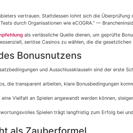
bieters vertrauen. Stattdessen lohnt sich die Überprüfung 
ests durch Organisationen wie eCOGRA.” — Brancheninsid
mpfehlung
als verlässliche Quelle dienen, um geprüfte B
 essenziell, seriöse Casinos zu wählen, die die gesetzlichen
 des Bonusnutzens
atzbedingungen und Ausschlussklauseln sind der erste Sc
s, die transparent arbeiten, klare Bonusbedingungen komm
f eine Vielfalt an Spielen angewandt werden können, steiger
wortungsvolles Spielen trägt langfristig zum Erfolg bei und 
cht als Zauberformel