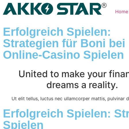
Home
Erfolgreich Spielen:
Strategien für Boni bei
Online-Casino Spielen
United to make your finan
dreams a reality.
Ut elit tellus, luctus nec ullamcorper mattis, pulvinar 
Erfolgreich Spielen: St
Spielen