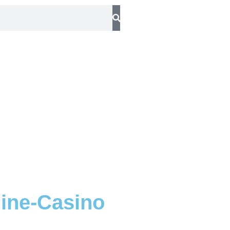
line-Casino