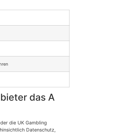
hren
nbieter das A
 oder die UK Gambling
insichtlich Datenschutz,