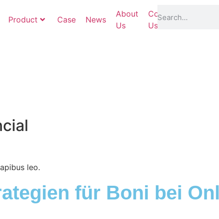
About
Contact
Product
Case
News
Services
Us
Us
cial
dapibus leo.
rategien für Boni bei On