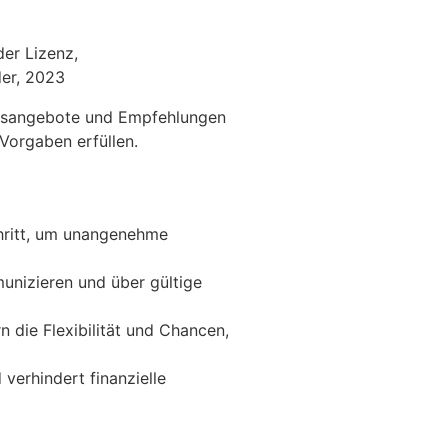
der Lizenz,
er, 2023
onusangebote und Empfehlungen
 Vorgaben erfüllen.
hritt, um unangenehme
unizieren und über gültige
n die Flexibilität und Chancen,
verhindert finanzielle