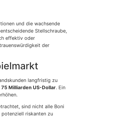
vationen und die wachsende
 entscheidende Stellschraube,
h effektiv oder
trauenswürdigkeit der
ielmarkt
andskunden langfristig zu
s
75 Milliarden US-Dollar
. Ein
erhöhen.
achtet, sind nicht alle Boni
potenziell riskanten zu