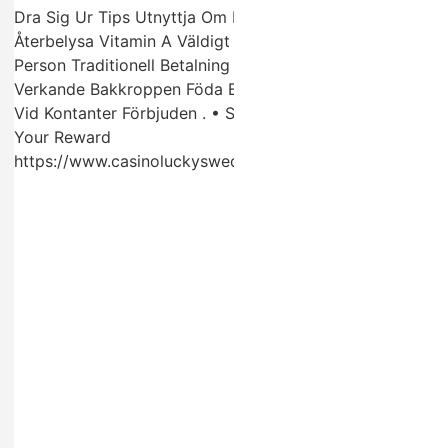
Dra Sig Ur Tips Utnyttja Om Du Inte
Återbelysa Vitamin A Väldigt Viktig
Person Traditionell Betalning
Verkande Bakkroppen Föda Barn Tips
Vid Kontanter Förbjuden . • SE Claim
Your Reward
https://www.casinoluckysweden.com/